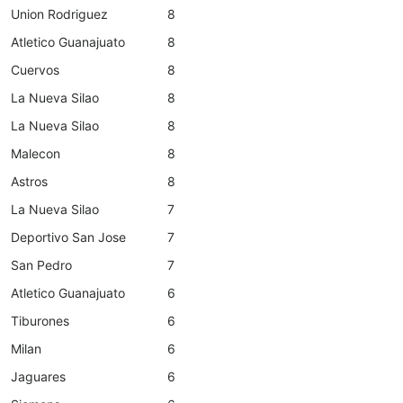
Union Rodriguez
8
Atletico Guanajuato
8
Cuervos
8
La Nueva Silao
8
La Nueva Silao
8
Malecon
8
Astros
8
La Nueva Silao
7
Deportivo San Jose
7
San Pedro
7
Atletico Guanajuato
6
Tiburones
6
Milan
6
Jaguares
6