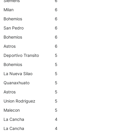
Siemens
6
Milan
6
Bohemios
6
San Pedro
6
Bohemios
6
Astros
6
Deportivo Transito
5
Bohemios
5
La Nueva Silao
5
Quanaxhuato
5
Astros
5
Union Rodriguez
5
Malecon
5
La Cancha
4
La Cancha
4