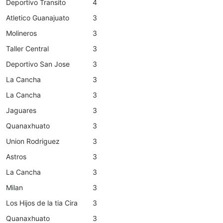
Deportivo Transito
4
Atletico Guanajuato
3
Molineros
3
Taller Central
3
Deportivo San Jose
3
La Cancha
3
La Cancha
3
Jaguares
3
Quanaxhuato
3
Union Rodriguez
3
Astros
3
La Cancha
3
Milan
3
Los Hijos de la tia Cira
3
Quanaxhuato
3