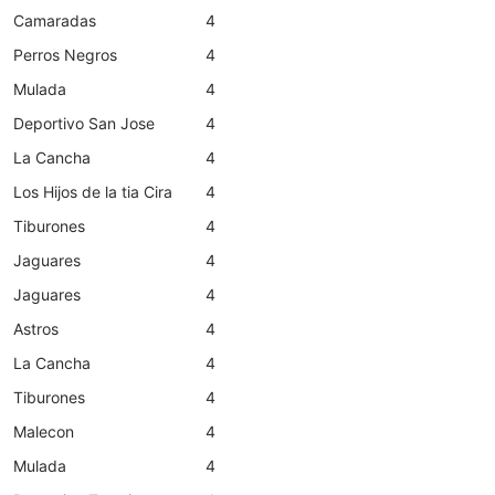
Camaradas
4
Perros Negros
4
Mulada
4
Deportivo San Jose
4
La Cancha
4
Los Hijos de la tia Cira
4
Tiburones
4
Jaguares
4
Jaguares
4
Astros
4
La Cancha
4
Tiburones
4
Malecon
4
Mulada
4