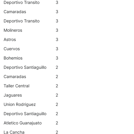
Deportivo Transito
3
Camaradas
3
Deportivo Transito
3
Molineros
3
Astros
3
Cuervos
3
Bohemios
3
Deportivo Santiaguillo
2
Camaradas
2
Taller Central
2
Jaguares
2
Union Rodriguez
2
Deportivo Santiaguillo
2
Atletico Guanajuato
2
La Cancha
2