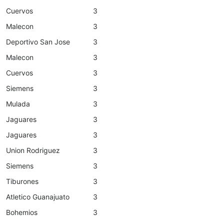
Cuervos
3
Malecon
3
Deportivo San Jose
3
Malecon
3
Cuervos
3
Siemens
3
Mulada
3
Jaguares
3
Jaguares
3
Union Rodriguez
3
Siemens
3
Tiburones
3
Atletico Guanajuato
3
Bohemios
3