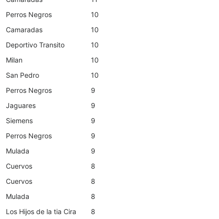
Perros Negros
10
Camaradas
10
Deportivo Transito
10
Milan
10
San Pedro
10
Perros Negros
9
Jaguares
9
Siemens
9
Perros Negros
9
Mulada
9
Cuervos
8
Cuervos
8
Mulada
8
Los Hijos de la tia Cira
8