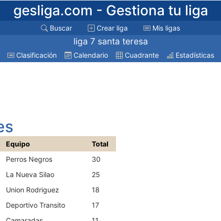
gesliga.com
- Gestiona tu liga
Buscar
Crear liga
Mis ligas
liga 7 santa teresa
Clasificación
Calendario
Cuadrante
Estadísticas
es
Equipo
Total
Perros Negros
30
La Nueva Silao
25
Union Rodriguez
18
Deportivo Transito
17
Camaradas
11