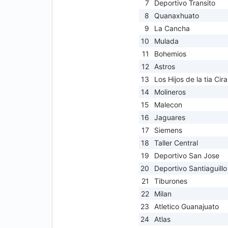
7
Deportivo Transito
8
Quanaxhuato
9
La Cancha
10
Mulada
11
Bohemios
12
Astros
13
Los Hijos de la tia Cira
14
Molineros
15
Malecon
16
Jaguares
17
Siemens
18
Taller Central
19
Deportivo San Jose
20
Deportivo Santiaguillo
21
Tiburones
22
Milan
23
Atletico Guanajuato
24
Atlas