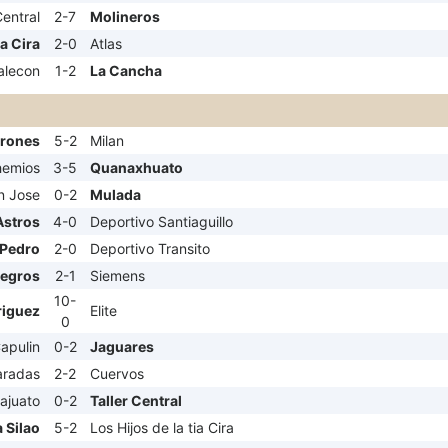
Central
2-7
Molineros
ia Cira
2-0
Atlas
alecon
1-2
La Cancha
urones
5-2
Milan
hemios
3-5
Quanaxhuato
n Jose
0-2
Mulada
Astros
4-0
Deportivo Santiaguillo
 Pedro
2-0
Deportivo Transito
Negros
2-1
Siemens
10-
riguez
Elite
0
apulin
0-2
Jaguares
radas
2-2
Cuervos
ajuato
0-2
Taller Central
 Silao
5-2
Los Hijos de la tia Cira