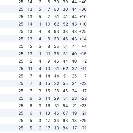
25
14
2
8
70
30
44
+40
25
13
5
7
60
30
44
+30
25
13
5
7
51
41
44
+10
25
14
1
10
62
52
43
+10
25
13
4
8
63
38
43
+25
25
13
4
8
60
46
43
+14
25
12
5
8
55
51
41
+4
25
13
1
11
36
51
40
-15
25
12
4
9
46
44
40
+2
25
11
4
10
51
62
37
-11
25
7
4
14
44
51
25
-7
25
7
3
15
32
55
24
-23
25
7
3
15
28
45
24
-17
25
6
5
14
29
51
23
-22
25
6
3
16
31
54
21
-23
25
6
1
18
46
67
19
-21
25
5
3
17
34
63
18
-29
25
5
2
17
13
84
17
-71