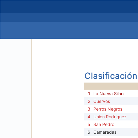
Clasificación
1
La Nueva Silao
2
Cuervos
3
Perros Negros
4
Union Rodriguez
5
San Pedro
6
Camaradas