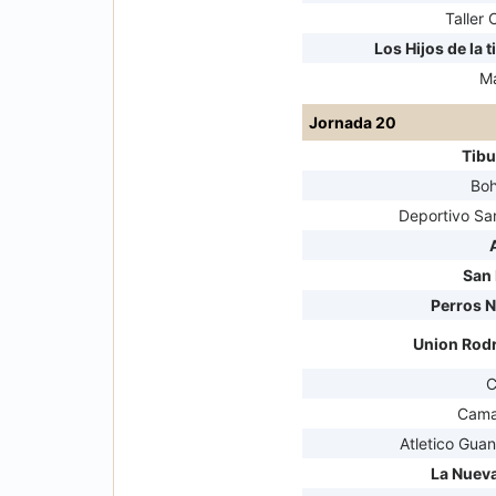
Taller 
Los Hijos de la t
M
Jornada 20
Tib
Bo
Deportivo Sa
San
Perros 
Union Rod
C
Cama
Atletico Guan
La Nueva