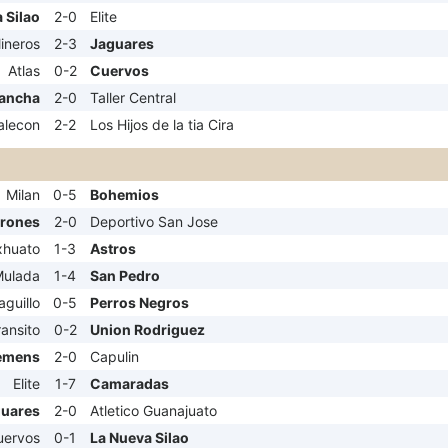
 Silao
2-0
Elite
ineros
2-3
Jaguares
Atlas
0-2
Cuervos
ancha
2-0
Taller Central
alecon
2-2
Los Hijos de la tia Cira
Milan
0-5
Bohemios
urones
2-0
Deportivo San Jose
huato
1-3
Astros
ulada
1-4
San Pedro
aguillo
0-5
Perros Negros
ansito
0-2
Union Rodriguez
emens
2-0
Capulin
Elite
1-7
Camaradas
uares
2-0
Atletico Guanajuato
uervos
0-1
La Nueva Silao