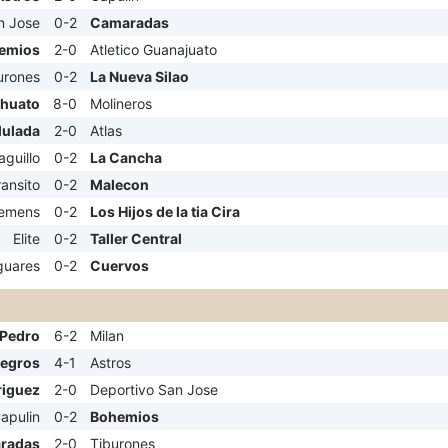
n Jose
0-2
Camaradas
emios
2-0
Atletico Guanajuato
urones
0-2
La Nueva Silao
huato
8-0
Molineros
ulada
2-0
Atlas
aguillo
0-2
La Cancha
ansito
0-2
Malecon
iemens
0-2
Los Hijos de la tia Cira
Elite
0-2
Taller Central
guares
0-2
Cuervos
 Pedro
6-2
Milan
Negros
4-1
Astros
riguez
2-0
Deportivo San Jose
apulin
0-2
Bohemios
radas
2-0
Tiburones