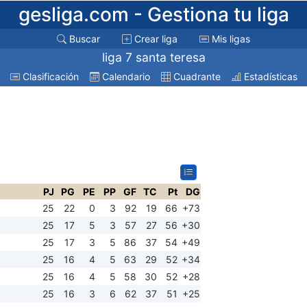
gesliga.com
- Gestiona tu liga
Buscar
Crear liga
Mis ligas
liga 7 santa teresa
Clasificación
Calendario
Cuadrante
Estadísticas
PJ
PG
PE
PP
GF
TC
Pt
DG
25
22
0
3
92
19
66
+73
25
17
5
3
57
27
56
+30
25
17
3
5
86
37
54
+49
25
16
4
5
63
29
52
+34
25
16
4
5
58
30
52
+28
25
16
3
6
62
37
51
+25