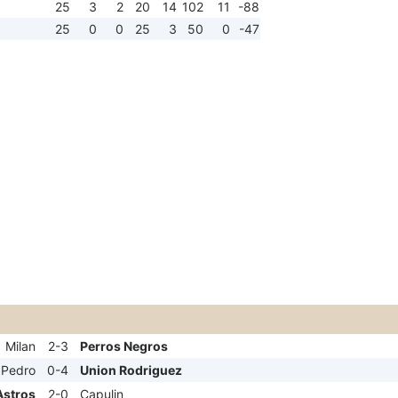
25
3
2
20
14
102
11
-88
25
0
0
25
3
50
0
-47
Milan
2-3
Perros Negros
 Pedro
0-4
Union Rodriguez
Astros
2-0
Capulin