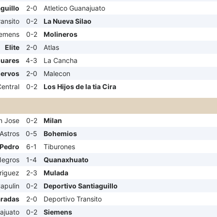
guillo
2-0
Atletico Guanajuato
ansito
0-2
La Nueva Silao
iemens
0-2
Molineros
Elite
2-0
Atlas
uares
4-3
La Cancha
ervos
2-0
Malecon
Central
0-2
Los Hijos de la tia Cira
n Jose
0-2
Milan
Astros
0-5
Bohemios
 Pedro
6-1
Tiburones
Negros
1-4
Quanaxhuato
riguez
2-3
Mulada
apulin
0-2
Deportivo Santiaguillo
radas
2-0
Deportivo Transito
ajuato
0-2
Siemens