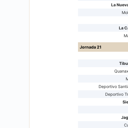
La Nueva
Mol
La C
M
Jornada 21
Tib
Quanax
M
Deportivo Santi
Deportivo Tr
Si
Jag
C