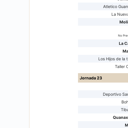
Atletico Guan
La Nueva
Mol
No Pre
La C
Ma
Los Hijos de la t
Taller 
Jornada 23
Deportivo Sa
Bo
Tib
Quanax
M