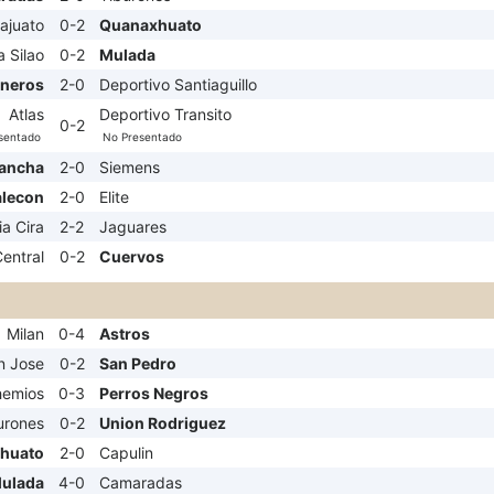
ajuato
0-2
Quanaxhuato
 Silao
0-2
Mulada
ineros
2-0
Deportivo Santiaguillo
Atlas
Deportivo Transito
0-2
sentado
No Presentado
ancha
2-0
Siemens
lecon
2-0
Elite
ia Cira
2-2
Jaguares
Central
0-2
Cuervos
Milan
0-4
Astros
n Jose
0-2
San Pedro
hemios
0-3
Perros Negros
urones
0-2
Union Rodriguez
huato
2-0
Capulin
ulada
4-0
Camaradas