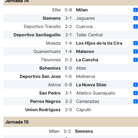
Jornada 14
Elite
0-8
Milan
Siemens
3-1
Jaguares
Deportivo Transito
2-2
Cuervos
Deportivo Santiaguillo
2-1
Taller Central
Mulada
1-4
Los Hijos de la tia Cira
Quanaxhuato
1-4
Malecon
Tiburones
0-2
La Cancha
Bohemios
5-0
Atlas
Deportivo San Jose
1-0
Molineros
Astros
0-8
La Nueva Silao
San Pedro
3-1
Atletico Guanajuato
Perros Negros
3-2
Camaradas
Union Rodriguez
2-0
Capulin
Jornada 15
Milan
0-2
Siemens