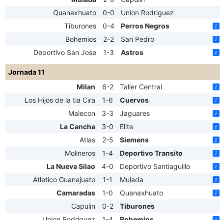
Quanaxhuato
0-0
Union Rodriguez
Tiburones
0-4
Perros Negros
Bohemios
2-2
San Pedro
Deportivo San Jose
1-3
Astros
Jornada 11
Milan
6-2
Taller Central
Los Hijos de la tia Cira
1-6
Cuervos
Malecon
3-3
Jaguares
La Cancha
3-0
Elite
Atlas
2-5
Siemens
Molineros
1-4
Deportivo Transito
La Nueva Silao
4-0
Deportivo Santiaguillo
Atletico Guanajuato
1-1
Mulada
Camaradas
1-0
Quanaxhuato
Capulin
0-2
Tiburones
Union Rodriguez
1-4
Bohemios