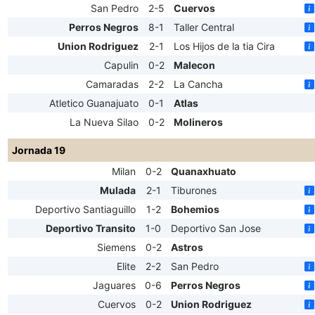
San Pedro
2-5
Cuervos
Perros Negros
8-1
Taller Central
Union Rodriguez
2-1
Los Hijos de la tia Cira
Capulin
0-2
Malecon
Camaradas
2-2
La Cancha
Atletico Guanajuato
0-1
Atlas
La Nueva Silao
0-2
Molineros
Jornada 19
Milan
0-2
Quanaxhuato
Mulada
2-1
Tiburones
Deportivo Santiaguillo
1-2
Bohemios
Deportivo Transito
1-0
Deportivo San Jose
Siemens
0-2
Astros
Elite
2-2
San Pedro
Jaguares
0-6
Perros Negros
Cuervos
0-2
Union Rodriguez