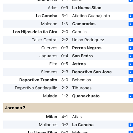
Atlas
0-9
La Nueva Silao
La Cancha
3-1
Atletico Guanajuato
Malecon
1-3
Camaradas
Los Hijos de la tia Cira
2-0
Capulin
Taller Central
2-2
Union Rodriguez
Cuervos
0-3
Perros Negros
Jaguares
0-4
San Pedro
Elite
0-5
Astros
Siemens
2-3
Deportivo San Jose
Deportivo Transito
3-0
Bohemios
Deportivo Santiaguillo
2-2
Tiburones
Mulada
1-2
Quanaxhuato
Jornada 7
Milan
4-1
Atlas
Molineros
0-2
La Cancha
La Nueva Silao
9-0
Malecon