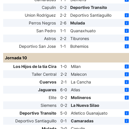
Capulin
0-2
Deportivo Transito
Union Rodriguez
2-2
Deportivo Santiaguillo
Perros Negros
2-6
Mulada
San Pedro
1-1
Quanaxhuato
Astros
2-2
Tiburones
Deportivo San Jose
1-1
Bohemios
Jornada 10
Los Hijos de la tia Cira
1-0
Milan
Taller Central
2-2
Malecon
Cuervos
2-1
La Cancha
Jaguares
6-0
Atlas
Elite
0-2
Molineros
Siemens
0-2
La Nueva Silao
Deportivo Transito
5-0
Atletico Guanajuato
Deportivo Santiaguillo
0-1
Camaradas
Mulada
2-0
Capulin