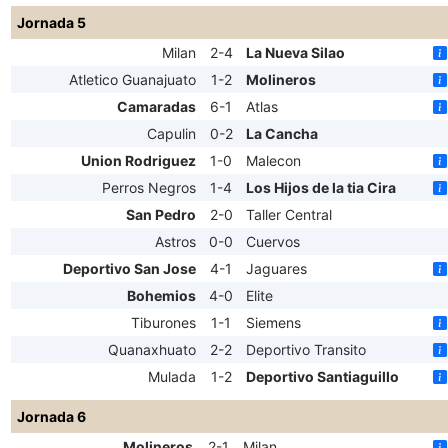
Jornada 5
Milan
2-4
La Nueva Silao
Atletico Guanajuato
1-2
Molineros
Camaradas
6-1
Atlas
Capulin
0-2
La Cancha
Union Rodriguez
1-0
Malecon
Perros Negros
1-4
Los Hijos de la tia Cira
San Pedro
2-0
Taller Central
Astros
0-0
Cuervos
Deportivo San Jose
4-1
Jaguares
Bohemios
4-0
Elite
Tiburones
1-1
Siemens
Quanaxhuato
2-2
Deportivo Transito
Mulada
1-2
Deportivo Santiaguillo
Jornada 6
Molineros
2-1
Milan