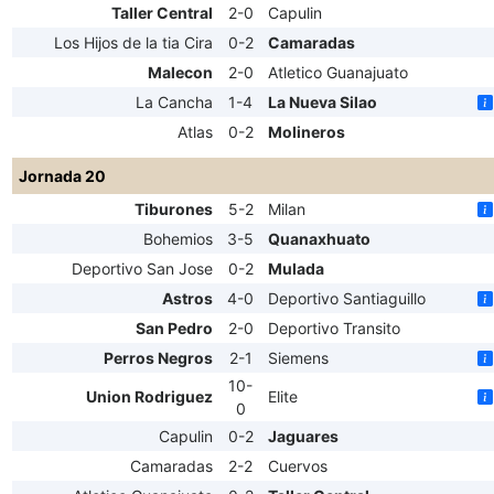
Taller Central
2-0
Capulin
Los Hijos de la tia Cira
0-2
Camaradas
Malecon
2-0
Atletico Guanajuato
La Cancha
1-4
La Nueva Silao
Atlas
0-2
Molineros
Jornada 20
Tiburones
5-2
Milan
Bohemios
3-5
Quanaxhuato
Deportivo San Jose
0-2
Mulada
Astros
4-0
Deportivo Santiaguillo
San Pedro
2-0
Deportivo Transito
Perros Negros
2-1
Siemens
10-
Union Rodriguez
Elite
0
Capulin
0-2
Jaguares
Camaradas
2-2
Cuervos