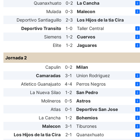
Quanaxhuato
0-2
La Cancha
Mulada
0-3
Malecon
Deportivo Santiaguillo
2-3
Los Hijos de la tia Cira
Deportivo Transito
1-0
Taller Central
Siemens
1-2
Cuervos
Elite
1-2
Jaguares
Jornada 2
Capulin
0-2
Milan
Camaradas
3-1
Union Rodriguez
Atletico Guanajuato
4-4
Perros Negros
La Nueva Silao
1-2
San Pedro
Molineros
0-5
Astros
Atlas
0-1
Deportivo San Jose
La Cancha
1-2
Bohemios
Malecon
3-1
Tiburones
Los Hijos de la tia Cira
2-1
Quanaxhuato