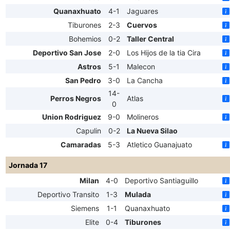
Quanaxhuato
4-1
Jaguares
Tiburones
2-3
Cuervos
Bohemios
0-2
Taller Central
Deportivo San Jose
2-0
Los Hijos de la tia Cira
Astros
5-1
Malecon
San Pedro
3-0
La Cancha
14-
Perros Negros
Atlas
0
Union Rodriguez
9-0
Molineros
Capulin
0-2
La Nueva Silao
Camaradas
5-3
Atletico Guanajuato
Jornada 17
Milan
4-0
Deportivo Santiaguillo
Deportivo Transito
1-3
Mulada
Siemens
1-1
Quanaxhuato
Elite
0-4
Tiburones