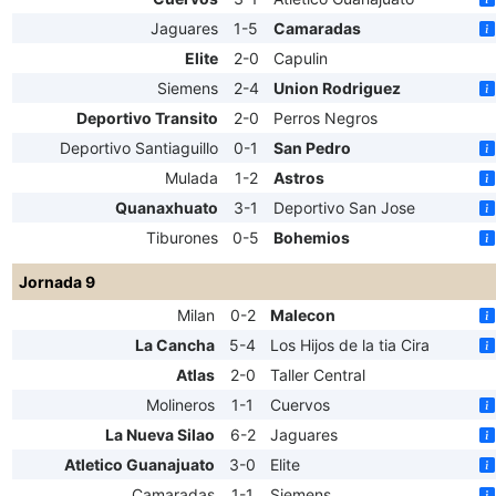
Jaguares
1-5
Camaradas
Elite
2-0
Capulin
Siemens
2-4
Union Rodriguez
Deportivo Transito
2-0
Perros Negros
Deportivo Santiaguillo
0-1
San Pedro
Mulada
1-2
Astros
Quanaxhuato
3-1
Deportivo San Jose
Tiburones
0-5
Bohemios
Jornada 9
Milan
0-2
Malecon
La Cancha
5-4
Los Hijos de la tia Cira
Atlas
2-0
Taller Central
Molineros
1-1
Cuervos
La Nueva Silao
6-2
Jaguares
Atletico Guanajuato
3-0
Elite
Camaradas
1-1
Siemens