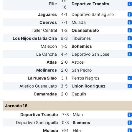
0-
Elite
Deportivo Transito
16
Jaguares
4-1
Deportivo Santiaguillo
Cuervos
7-1
Mulada
Taller Central
1-2
Quanaxhuato
Los Hijos de la tia Cira
6-3
Tiburones
Malecon
1-5
Bohemios
La Cancha
4-4
Deportivo San Jose
Atlas
2-0
Astros
Molineros
2-0
San Pedro
La Nueva Silao
3-1
Perros Negros
Atletico Guanajuato
3-5
Union Rodriguez
Camaradas
2-0
Capulin
Jornada 16
Deportivo Transito
7-3
Milan
Deportivo Santiaguillo
0-3
Siemens
Mulada
6-1
Elite