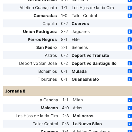
Atletico Guanajuato
1-1
Los Hijos de la tia Cira
Camaradas
1-0
Taller Central
Capulin
0-2
Cuervos
Union Rodriguez
3-2
Jaguares
Perros Negros
8-1
Elite
San Pedro
2-1
Siemens
Astros
0-2
Deportivo Transito
Deportivo San Jose
0-2
Deportivo Santiaguillo
Bohemios
0-1
Mulada
Tiburones
0-1
Quanaxhuato
Jornada 8
La Cancha
1-1
Milan
Malecon
4-0
Atlas
Los Hijos de la tia Cira
2-3
Molineros
Taller Central
0-3
La Nueva Silao
Cuervos
3-1
Atletico Guanajuato