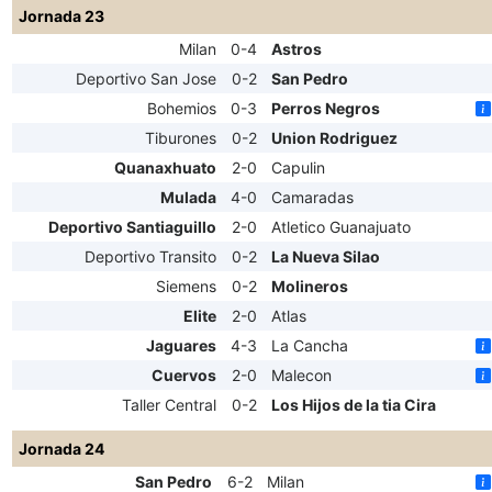
Jornada 23
Milan
0-4
Astros
Deportivo San Jose
0-2
San Pedro
Bohemios
0-3
Perros Negros
Tiburones
0-2
Union Rodriguez
Quanaxhuato
2-0
Capulin
Mulada
4-0
Camaradas
Deportivo Santiaguillo
2-0
Atletico Guanajuato
Deportivo Transito
0-2
La Nueva Silao
Siemens
0-2
Molineros
Elite
2-0
Atlas
Jaguares
4-3
La Cancha
Cuervos
2-0
Malecon
Taller Central
0-2
Los Hijos de la tia Cira
Jornada 24
San Pedro
6-2
Milan