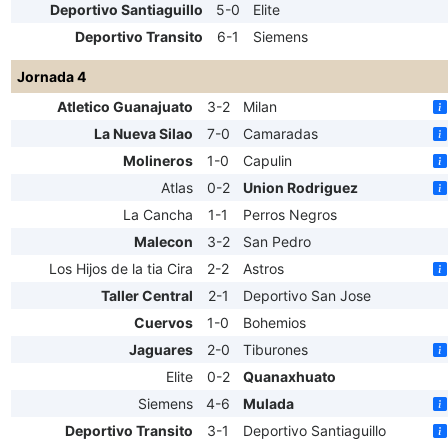
Deportivo Santiaguillo
5-0
Elite
Deportivo Transito
6-1
Siemens
Jornada 4
Atletico Guanajuato
3-2
Milan
La Nueva Silao
7-0
Camaradas
Molineros
1-0
Capulin
Atlas
0-2
Union Rodriguez
La Cancha
1-1
Perros Negros
Malecon
3-2
San Pedro
Los Hijos de la tia Cira
2-2
Astros
Taller Central
2-1
Deportivo San Jose
Cuervos
1-0
Bohemios
Jaguares
2-0
Tiburones
Elite
0-2
Quanaxhuato
Siemens
4-6
Mulada
Deportivo Transito
3-1
Deportivo Santiaguillo