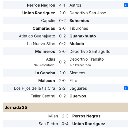
Perros Negros
4-1
Astros
Union Rodriguez
2-0
Deportivo San Jose
Capulin
0-2
Bohemios
Camaradas
2-0
Tiburones
Atletico Guanajuato
0-2
Quanaxhuato
La Nueva Silao
0-2
Mulada
Molineros
2-0
Deportivo Santiaguillo
Atlas
Deportivo Transito
0-2
No Presentado
No Presentado
La Cancha
2-0
Siemens
Malecon
2-0
Elite
Los Hijos de la tia Cira
2-2
Jaguares
Taller Central
0-2
Cuervos
Jornada 25
Milan
2-3
Perros Negros
San Pedro
0-4
Union Rodriguez