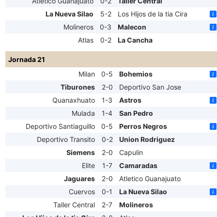
Atletico Guanajuato
0-2
Taller Central
La Nueva Silao
5-2
Los Hijos de la tia Cira
Molineros
0-3
Malecon
Atlas
0-2
La Cancha
Jornada 21
Milan
0-5
Bohemios
Tiburones
2-0
Deportivo San Jose
Quanaxhuato
1-3
Astros
Mulada
1-4
San Pedro
Deportivo Santiaguillo
0-5
Perros Negros
Deportivo Transito
0-2
Union Rodriguez
Siemens
2-0
Capulin
Elite
1-7
Camaradas
Jaguares
2-0
Atletico Guanajuato
Cuervos
0-1
La Nueva Silao
Taller Central
2-7
Molineros