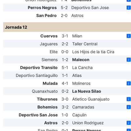
Perros Negros
5-2
Deportivo San Jose
San Pedro
2-0
Astros
Jornada 12
Cuervos
3-1
Milan
Jaguares
2-2
Taller Central
Elite
0-0
Los Hijos de la tia Cira
Siemens
1-2
Malecon
Deportivo Transito
5-1
La Cancha
Deportivo Santiaguillo
1-1
Atlas
Mulada
4-1
Molineros
Quanaxhuato
0-2
La Nueva Silao
Tiburones
3-0
Atletico Guanajuato
Bohemios
3-2
Camaradas
Deportivo San Jose
1-0
Capulin
Astros
2-0
Union Rodriguez
San Pedro
0-1
Perros Negros