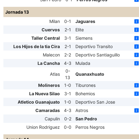
Jornada 13
Milan
0-1
Jaguares
Cuervos
2-1
Elite
Taller Central
3-1
Siemens
Los Hijos de la tia Cira
2-1
Deportivo Transito
Malecon
2-2
Deportivo Santiaguillo
La Cancha
4-3
Mulada
0-
Atlas
Quanaxhuato
13
Molineros
1-0
Tiburones
La Nueva Silao
3-1
Bohemios
Atletico Guanajuato
1-0
Deportivo San Jose
Camaradas
4-3
Astros
Capulin
0-2
San Pedro
Union Rodriguez
0-0
Perros Negros