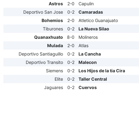
Astros
2-0
Capulin
Deportivo San Jose
0-2
Camaradas
Bohemios
2-0
Atletico Guanajuato
Tiburones
0-2
La Nueva Silao
Quanaxhuato
8-0
Molineros
Mulada
2-0
Atlas
Deportivo Santiaguillo
0-2
La Cancha
Deportivo Transito
0-2
Malecon
Siemens
0-2
Los Hijos de la tia Cira
Elite
0-2
Taller Central
Jaguares
0-2
Cuervos