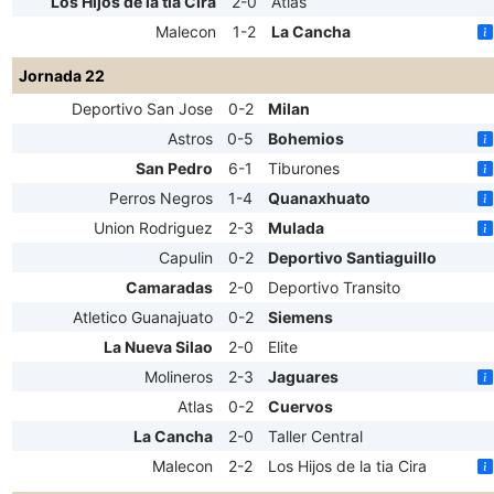
Los Hijos de la tia Cira
2-0
Atlas
Malecon
1-2
La Cancha
Jornada 22
Deportivo San Jose
0-2
Milan
Astros
0-5
Bohemios
San Pedro
6-1
Tiburones
Perros Negros
1-4
Quanaxhuato
Union Rodriguez
2-3
Mulada
Capulin
0-2
Deportivo Santiaguillo
Camaradas
2-0
Deportivo Transito
Atletico Guanajuato
0-2
Siemens
La Nueva Silao
2-0
Elite
Molineros
2-3
Jaguares
Atlas
0-2
Cuervos
La Cancha
2-0
Taller Central
Malecon
2-2
Los Hijos de la tia Cira