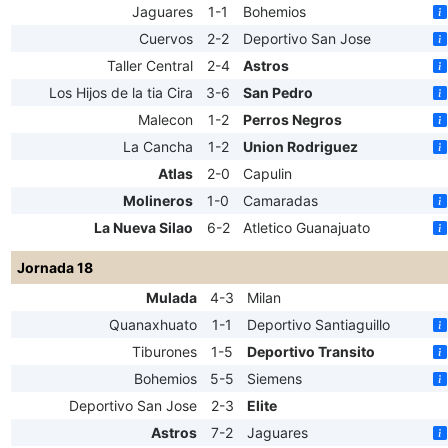
Jaguares
1-1
Bohemios
Cuervos
2-2
Deportivo San Jose
Taller Central
2-4
Astros
Los Hijos de la tia Cira
3-6
San Pedro
Malecon
1-2
Perros Negros
La Cancha
1-2
Union Rodriguez
Atlas
2-0
Capulin
Molineros
1-0
Camaradas
La Nueva Silao
6-2
Atletico Guanajuato
Jornada 18
Mulada
4-3
Milan
Quanaxhuato
1-1
Deportivo Santiaguillo
Tiburones
1-5
Deportivo Transito
Bohemios
5-5
Siemens
Deportivo San Jose
2-3
Elite
Astros
7-2
Jaguares