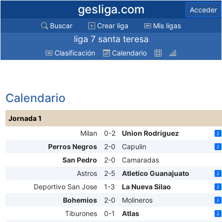
gesliga.com
Acceder
Buscar
Crear liga
Mis ligas
liga 7 santa teresa
Clasificación
Calendario
Calendario
Jornada 1
Milan
0-2
Union Rodriguez
Perros Negros
2-0
Capulin
San Pedro
2-0
Camaradas
Astros
2-5
Atletico Guanajuato
Deportivo San Jose
1-3
La Nueva Silao
Bohemios
2-0
Molineros
Tiburones
0-1
Atlas