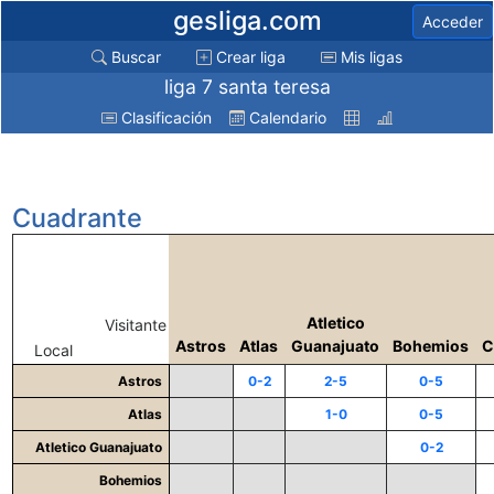
gesliga.com
Acceder
Buscar
Crear liga
Mis ligas
liga 7 santa teresa
Clasificación
Calendario
Cuadrante
Atletico
Visitante
Astros
Atlas
Guanajuato
Bohemios
C
Local
Astros
0-2
2-5
0-5
Atlas
1-0
0-5
Atletico Guanajuato
0-2
Bohemios