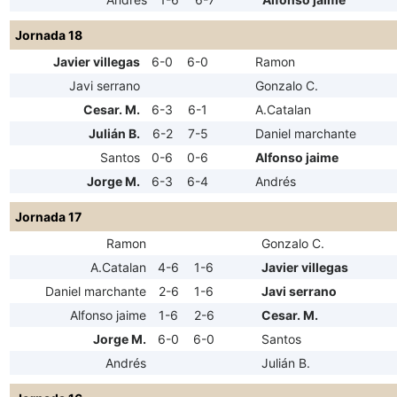
Jornada 18
Javier villegas
6-0
6-0
Ramon
Javi serrano
Gonzalo C.
Cesar. M.
6-3
6-1
A.Catalan
Julián B.
6-2
7-5
Daniel marchante
Santos
0-6
0-6
Alfonso jaime
Jorge M.
6-3
6-4
Andrés
Jornada 17
Ramon
Gonzalo C.
A.Catalan
4-6
1-6
Javier villegas
Daniel marchante
2-6
1-6
Javi serrano
Alfonso jaime
1-6
2-6
Cesar. M.
Jorge M.
6-0
6-0
Santos
Andrés
Julián B.