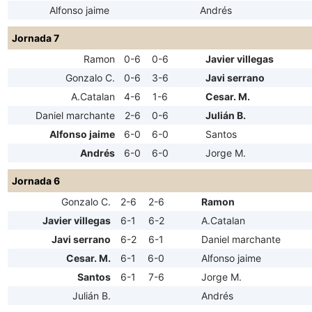
Alfonso jaime
Andrés
Jornada 7
Ramon
0-6
0-6
Javier villegas
Gonzalo C.
0-6
3-6
Javi serrano
A.Catalan
4-6
1-6
Cesar. M.
Daniel marchante
2-6
0-6
Julián B.
Alfonso jaime
6-0
6-0
Santos
Andrés
6-0
6-0
Jorge M.
Jornada 6
Gonzalo C.
2-6
2-6
Ramon
Javier villegas
6-1
6-2
A.Catalan
Javi serrano
6-2
6-1
Daniel marchante
Cesar. M.
6-1
6-0
Alfonso jaime
Santos
6-1
7-6
Jorge M.
Julián B.
Andrés