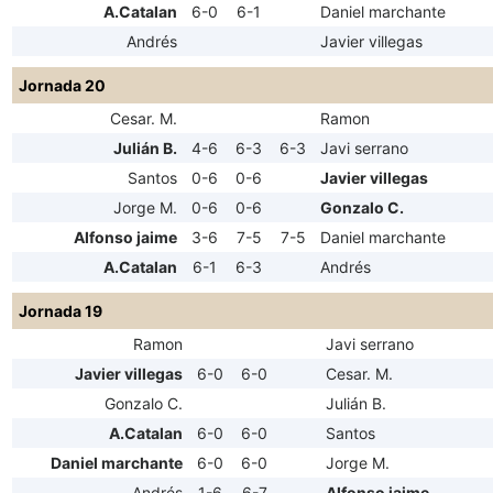
A.Catalan
6-0
6-1
Daniel marchante
Andrés
Javier villegas
Jornada 20
Cesar. M.
Ramon
Julián B.
4-6
6-3
6-3
Javi serrano
Santos
0-6
0-6
Javier villegas
Jorge M.
0-6
0-6
Gonzalo C.
Alfonso jaime
3-6
7-5
7-5
Daniel marchante
A.Catalan
6-1
6-3
Andrés
Jornada 19
Ramon
Javi serrano
Javier villegas
6-0
6-0
Cesar. M.
Gonzalo C.
Julián B.
A.Catalan
6-0
6-0
Santos
Daniel marchante
6-0
6-0
Jorge M.
Andrés
1-6
6-7
Alfonso jaime