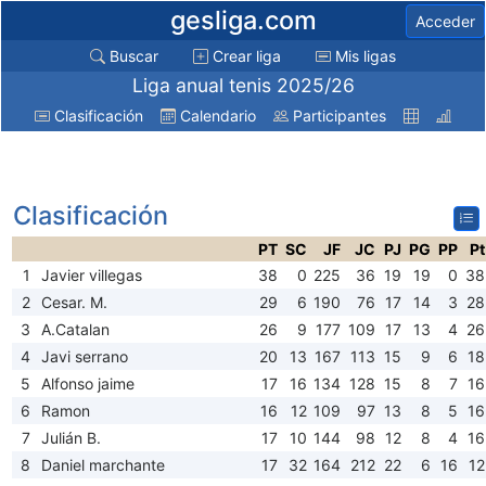
gesliga.com
Acceder
Buscar
Crear liga
Mis ligas
Liga anual tenis 2025/26
Clasificación
Calendario
Participantes
Clasificación
PT
SC
JF
JC
PJ
PG
PP
Pt
1
Javier villegas
38
0
225
36
19
19
0
38
2
Cesar. M.
29
6
190
76
17
14
3
28
3
A.Catalan
26
9
177
109
17
13
4
26
4
Javi serrano
20
13
167
113
15
9
6
18
5
Alfonso jaime
17
16
134
128
15
8
7
16
6
Ramon
16
12
109
97
13
8
5
16
7
Julián B.
17
10
144
98
12
8
4
16
8
Daniel marchante
17
32
164
212
22
6
16
12