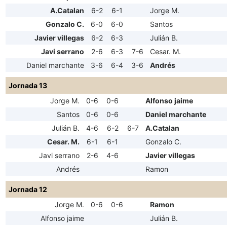
A.Catalan
6-2
6-1
Jorge M.
Gonzalo C.
6-0
6-0
Santos
Javier villegas
6-2
6-3
Julián B.
Javi serrano
2-6
6-3
7-6
Cesar. M.
Daniel marchante
3-6
6-4
3-6
Andrés
Jornada 13
Jorge M.
0-6
0-6
Alfonso jaime
Santos
0-6
0-6
Daniel marchante
Julián B.
4-6
6-2
6-7
A.Catalan
Cesar. M.
6-1
6-1
Gonzalo C.
Javi serrano
2-6
4-6
Javier villegas
Andrés
Ramon
Jornada 12
Jorge M.
0-6
0-6
Ramon
Alfonso jaime
Julián B.