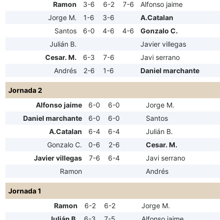
Ramon
3-6
6-2
7-6
Alfonso jaime
Jorge M.
1-6
3-6
A.Catalan
Santos
6-0
4-6
4-6
Gonzalo C.
Julián B.
Javier villegas
Cesar. M.
6-3
7-6
Javi serrano
Andrés
2-6
1-6
Daniel marchante
Jornada 2
Alfonso jaime
6-0
6-0
Jorge M.
Daniel marchante
6-0
6-0
Santos
A.Catalan
6-4
6-4
Julián B.
Gonzalo C.
0-6
2-6
Cesar. M.
Javier villegas
7-6
6-4
Javi serrano
Ramon
Andrés
Jornada 1
Ramon
6-2
6-2
Jorge M.
Julián B.
6-3
7-5
Alfonso jaime