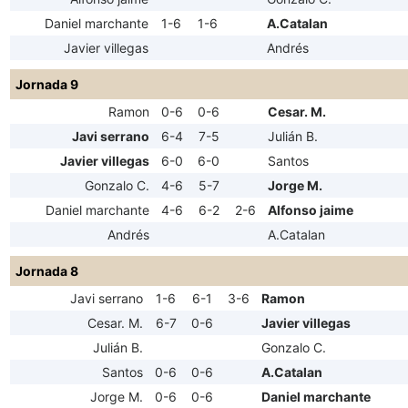
Daniel marchante
1-6
1-6
A.Catalan
Javier villegas
Andrés
Jornada 9
Ramon
0-6
0-6
Cesar. M.
Javi serrano
6-4
7-5
Julián B.
Javier villegas
6-0
6-0
Santos
Gonzalo C.
4-6
5-7
Jorge M.
Daniel marchante
4-6
6-2
2-6
Alfonso jaime
Andrés
A.Catalan
Jornada 8
Javi serrano
1-6
6-1
3-6
Ramon
Cesar. M.
6-7
0-6
Javier villegas
Julián B.
Gonzalo C.
Santos
0-6
0-6
A.Catalan
Jorge M.
0-6
0-6
Daniel marchante