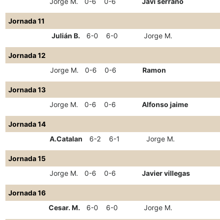
Jorge M.
0-6
0-6
Javi serrano
Jornada 11
Julián B.
6-0
6-0
Jorge M.
Jornada 12
Jorge M.
0-6
0-6
Ramon
Jornada 13
Jorge M.
0-6
0-6
Alfonso jaime
Jornada 14
A.Catalan
6-2
6-1
Jorge M.
Jornada 15
Jorge M.
0-6
0-6
Javier villegas
Jornada 16
Cesar. M.
6-0
6-0
Jorge M.