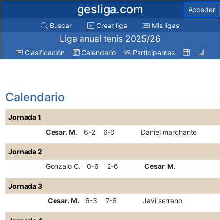
gesliga.com
Acceder
Buscar
Crear liga
Mis ligas
Liga anual tenis 2025/26
Clasificación
Calendario
Participantes
Calendario
Jornada 1
Cesar. M.
6-2
6-0
Daniel marchante
Jornada 2
Gonzalo C.
0-6
2-6
Cesar. M.
Jornada 3
Cesar. M.
6-3
7-6
Javi serrano