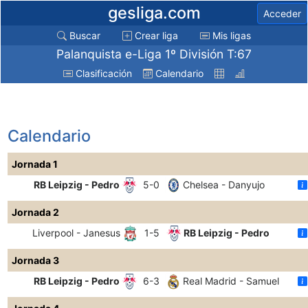
gesliga.com
Acceder
Buscar
Crear liga
Mis ligas
Palanquista e-Liga 1º División T:67
Clasificación
Calendario
Calendario
Jornada 1
RB Leipzig - Pedro
5-0
Chelsea - Danyujo
Jornada 2
Liverpool - Janesus
1-5
RB Leipzig - Pedro
Jornada 3
RB Leipzig - Pedro
6-3
Real Madrid - Samuel