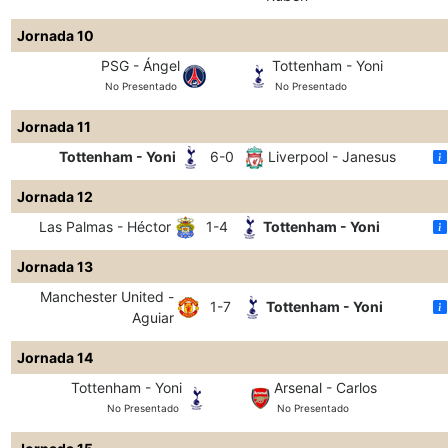
Jornada 10
PSG - Ángel
Tottenham - Yoni
No Presentado
No Presentado
Jornada 11
Tottenham - Yoni
6-0
Liverpool - Janesus
Jornada 12
Las Palmas - Héctor
1-4
Tottenham - Yoni
Jornada 13
Manchester United -
1-7
Tottenham - Yoni
Aguiar
Jornada 14
Tottenham - Yoni
Arsenal - Carlos
No Presentado
No Presentado