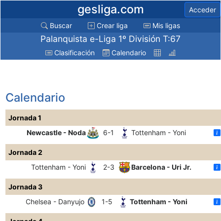
gesliga.com
Acceder
Buscar
Crear liga
Mis ligas
Palanquista e-Liga 1º División T:67
Clasificación
Calendario
Calendario
Jornada 1
Newcastle - Noda
6-1
Tottenham - Yoni
Jornada 2
Tottenham - Yoni
2-3
Barcelona - Uri Jr.
Jornada 3
Chelsea - Danyujo
1-5
Tottenham - Yoni