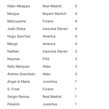
Kilian Mbappe
Real Madrid
5
Margus
Bayern Munich
4
Matzuyama
Furano
4
Jude Sharp
Inazuma Eleven
4
Hugo Sanchez
America
4
Misugi
America
4
Nathan
Inazuma Eleven
3
Neymar
PSG
3
Rafa Marquez
Atlas
3
Andres Guardado
Atlas
3
Angel di Maria
Juventus
1
S. Frost
Furano
1
Sergio Ramos
Real Madrid
1
Pelukini
Juventus
1