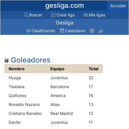
gesliga.com
Acceder
Buscar
Crear liga
Mis ligas
Gesliga
Clasificación
Calendario
Goleadores
Nombre
Equipo
Total
Hyuga
Juventus
22
Tsubasa
Barcelona
17
Quiñones
America
16
Ronaldo Nazario
Atlas
13
Cristiano Ronaldo
Real Madrid
12
Davits
Juventus
11