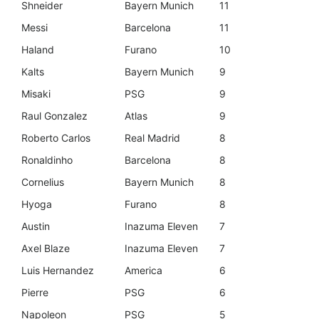
Shneider
Bayern Munich
11
Messi
Barcelona
11
Haland
Furano
10
Kalts
Bayern Munich
9
Misaki
PSG
9
Raul Gonzalez
Atlas
9
Roberto Carlos
Real Madrid
8
Ronaldinho
Barcelona
8
Cornelius
Bayern Munich
8
Hyoga
Furano
8
Austin
Inazuma Eleven
7
Axel Blaze
Inazuma Eleven
7
Luis Hernandez
America
6
Pierre
PSG
6
Napoleon
PSG
5