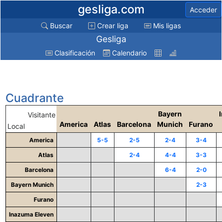
gesliga.com
Acceder
Buscar
Crear liga
Mis ligas
Gesliga
Clasificación
Calendario
Cuadrante
Bayern
Visitante
America
Atlas
Barcelona
Munich
Furano
Local
America
5-5
2-5
2-4
3-4
Atlas
2-4
4-4
3-3
Barcelona
6-4
2-0
Bayern Munich
2-3
Furano
Inazuma Eleven