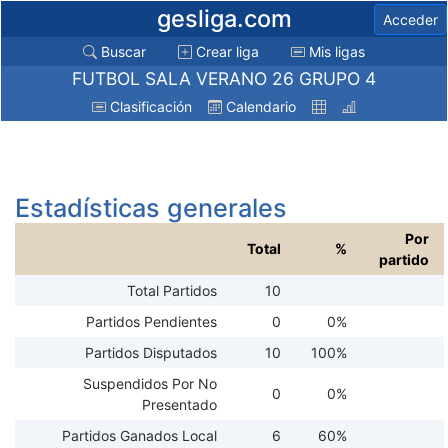
gesliga.com
Acceder
Buscar
Crear liga
Mis ligas
FUTBOL SALA VERANO 26 GRUPO 4
Clasificación
Calendario
Estadísticas generales
Por
Total
%
partido
Total Partidos
10
Partidos Pendientes
0
0%
Partidos Disputados
10
100%
Suspendidos Por No
0
0%
Presentado
Partidos Ganados Local
6
60%