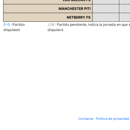
MANCHESTER PITI
NETBERRY FS
0-0
:
Partido
J.14
:
Partido pendiente, indica la jornada en que 
disputado
disputará
Contactar
·
Política de privacidad