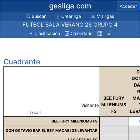
gesliga.com
Acceder
Buscar
Crear liga
Mis ligas
FUTBOL SALA VERANO 26 GRUPO 4
Clasificación
Calendario
Cuadrante
D
OCT
BA
R
BEE FURY
MA
MILENIUMS
Visitante
FS
LEV
Local
BEE FURY MILENIUMS FS
DON OCTAVIO BAR EL REY MACABI DE LEVANTAR
LAS GRECAS FS