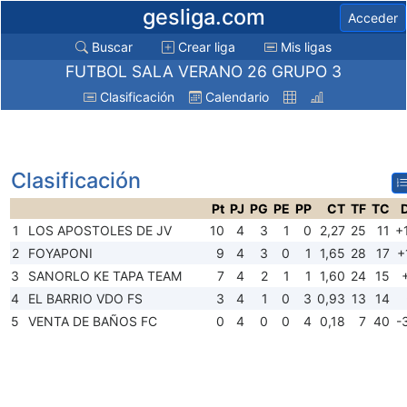
gesliga.com
Acceder
Buscar
Crear liga
Mis ligas
FUTBOL SALA VERANO 26 GRUPO 3
Clasificación
Calendario
Clasificación
Pt
PJ
PG
PE
PP
CT
TF
TC
1
LOS APOSTOLES DE JV
10
4
3
1
0
2,27
25
11
+
2
FOYAPONI
9
4
3
0
1
1,65
28
17
+
3
SANORLO KE TAPA TEAM
7
4
2
1
1
1,60
24
15
4
EL BARRIO VDO FS
3
4
1
0
3
0,93
13
14
5
VENTA DE BAÑOS FC
0
4
0
0
4
0,18
7
40
-