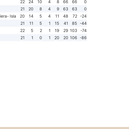
22
24
10
4
8
66
66
0
21
20
8
4
9
63
63
0
era- Isla
20
14
5
4
11
48
72
-24
21
11
5
1
15
41
85
-44
22
5
2
1
19
29
103
-74
21
1
0
1
20
20
106
-86