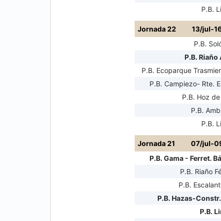
P.B. L
Jornada 22
13/jul-1
P.B. Sol
P.B. Riaño 
P.B. Ecoparque Trasmiera
P.B. Campiezo- Rte. El
P.B. Hoz de
P.B. Amb
P.B. L
Jornada 21
07/jul-0
P.B. Gama - Ferret. B
P.B. Riaño F
P.B. Escalant
P.B. Hazas-Constr.
P.B. L