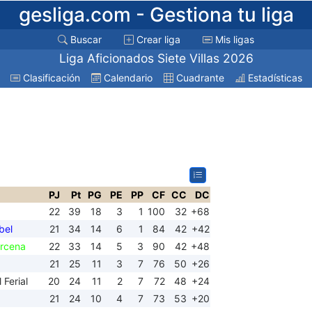
gesliga.com
- Gestiona tu liga
Buscar
Crear liga
Mis ligas
Liga Aficionados Siete Villas 2026
Clasificación
Calendario
Cuadrante
Estadísticas
PJ
Pt
PG
PE
PP
CF
CC
DC
22
39
18
3
1
100
32
+68
bel
21
34
14
6
1
84
42
+42
árcena
22
33
14
5
3
90
42
+48
21
25
11
3
7
76
50
+26
 Ferial
20
24
11
2
7
72
48
+24
21
24
10
4
7
73
53
+20