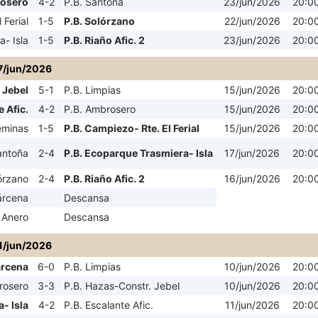
rosero
4-2
P.B. Santoña
23/jun/2026
20:0
 Ferial
1-5
P.B. Solórzano
22/jun/2026
20:0
- Isla
1-5
P.B. Riaño Afic. 2
23/jun/2026
20:0
7/jun/2026
 Jebel
5-1
P.B. Limpias
15/jun/2026
20:0
e Afic.
4-2
P.B. Ambrosero
15/jun/2026
20:0
éminas
1-5
P.B. Campiezo- Rte. El Ferial
15/jun/2026
20:0
antoña
2-4
P.B. Ecoparque Trasmiera- Isla
17/jun/2026
20:0
órzano
2-4
P.B. Riaño Afic. 2
16/jun/2026
20:0
árcena
Descansa
 Anero
Descansa
1/jun/2026
árcena
6-0
P.B. Limpias
10/jun/2026
20:0
rosero
3-3
P.B. Hazas-Constr. Jebel
10/jun/2026
20:0
- Isla
4-2
P.B. Escalante Afic.
11/jun/2026
20:0