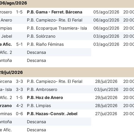
06/ago/2026
rosero
1-5
P.B. Gama - Ferret. Bárcena
05/ago/2026
20:0
 Anero
P.B. Campiezo- Rte. El Ferial
06/ago/2026
20:0
impias
P.B. Ecoparque Trasmiera- Isla
06/ago/2026
20:0
 Jebel
P.B. Solórzano
03/ago/2026
20:0
e Afic.
5-1
P.B. Riaño Féminas
03/ago/2026
20:0
Afic. 2
Descansa
antoña
Descansa
29/jul/2026
árcena
3-3
P.B. Campiezo- Rte. El Ferial
28/jul/2026
20:0
- Isla
3-3
P.B. Ambrosero
03/jun/2026
20:0
Afic. 2
1-5
P.B. Hoz de Anero
29/jul/2026
20:0
órzano
4-2
P.B. Limpias
28/jul/2026
20:0
éminas
0-6
P.B. Hazas-Constr. Jebel
27/jul/2026
20:0
antoña
Descansa
e Afic.
Descansa