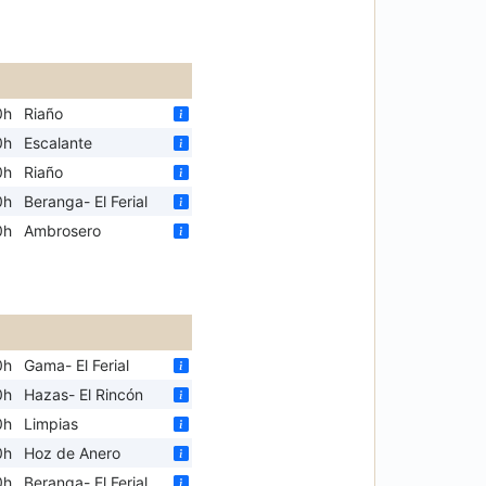
0h
Riaño
0h
Escalante
0h
Riaño
0h
Beranga- El Ferial
0h
Ambrosero
0h
Gama- El Ferial
0h
Hazas- El Rincón
0h
Limpias
0h
Hoz de Anero
0h
Beranga- El Ferial