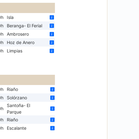
0h
Isla
0h
Beranga- El Ferial
0h
Ambrosero
0h
Hoz de Anero
0h
Limpias
0h
Riaño
0h
Solórzano
Santoña- El
0h
Parque
0h
Riaño
0h
Escalante