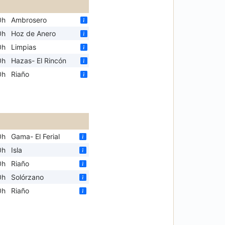
0h
Ambrosero
0h
Hoz de Anero
0h
Limpias
0h
Hazas- El Rincón
0h
Riaño
0h
Gama- El Ferial
0h
Isla
0h
Riaño
0h
Solórzano
0h
Riaño