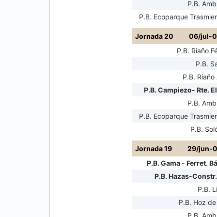
P.B. Amb
P.B. Ecoparque Trasmiera
Jornada 20
06/jul-
P.B. Riaño F
P.B. S
P.B. Riaño 
P.B. Campiezo- Rte. El
P.B. Amb
P.B. Ecoparque Trasmiera
P.B. Sol
Jornada 19
29/jun-0
P.B. Gama - Ferret. B
P.B. Hazas-Constr.
P.B. L
P.B. Hoz de
P.B. Amb