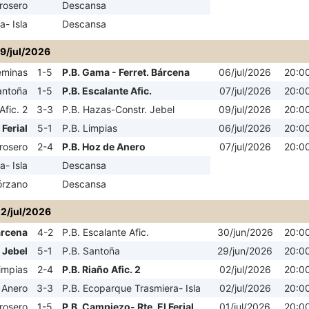
rosero
Descansa
- Isla
Descansa
09/jul/2026
éminas
1-5
P.B. Gama - Ferret. Bárcena
06/jul/2026
20:0
antoña
1-5
P.B. Escalante Afic.
07/jul/2026
20:0
Afic. 2
3-3
P.B. Hazas-Constr. Jebel
09/jul/2026
20:0
 Ferial
5-1
P.B. Limpias
06/jul/2026
20:0
rosero
2-4
P.B. Hoz de Anero
07/jul/2026
20:0
- Isla
Descansa
órzano
Descansa
2/jul/2026
árcena
4-2
P.B. Escalante Afic.
30/jun/2026
20:0
 Jebel
5-1
P.B. Santoña
29/jun/2026
20:0
impias
2-4
P.B. Riaño Afic. 2
02/jul/2026
20:0
 Anero
3-3
P.B. Ecoparque Trasmiera- Isla
02/jul/2026
20:0
rosero
1-5
P.B. Campiezo- Rte. El Ferial
01/jul/2026
20:0