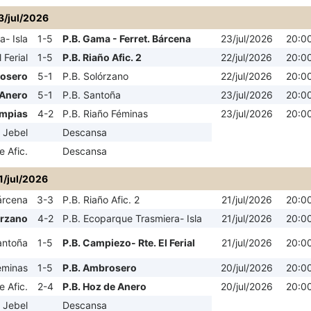
3/jul/2026
- Isla
1-5
P.B. Gama - Ferret. Bárcena
23/jul/2026
20:0
 Ferial
1-5
P.B. Riaño Afic. 2
22/jul/2026
20:0
rosero
5-1
P.B. Solórzano
22/jul/2026
20:0
 Anero
5-1
P.B. Santoña
23/jul/2026
20:0
impias
4-2
P.B. Riaño Féminas
23/jul/2026
20:0
 Jebel
Descansa
e Afic.
Descansa
1/jul/2026
árcena
3-3
P.B. Riaño Afic. 2
21/jul/2026
20:0
órzano
4-2
P.B. Ecoparque Trasmiera- Isla
21/jul/2026
20:0
antoña
1-5
P.B. Campiezo- Rte. El Ferial
21/jul/2026
20:0
éminas
1-5
P.B. Ambrosero
20/jul/2026
20:0
e Afic.
2-4
P.B. Hoz de Anero
20/jul/2026
20:0
 Jebel
Descansa