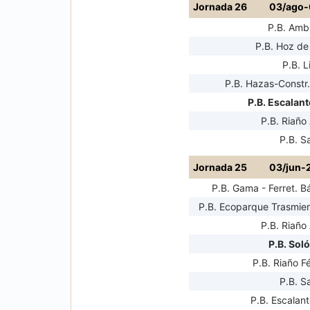
Jornada 26
03/ago-
P.B. Amb
P.B. Hoz de
P.B. L
P.B. Hazas-Constr.
P.B. Escalant
P.B. Riaño 
P.B. S
Jornada 25
03/jun-
P.B. Gama - Ferret. B
P.B. Ecoparque Trasmiera
P.B. Riaño 
P.B. Sol
P.B. Riaño F
P.B. S
P.B. Escalant