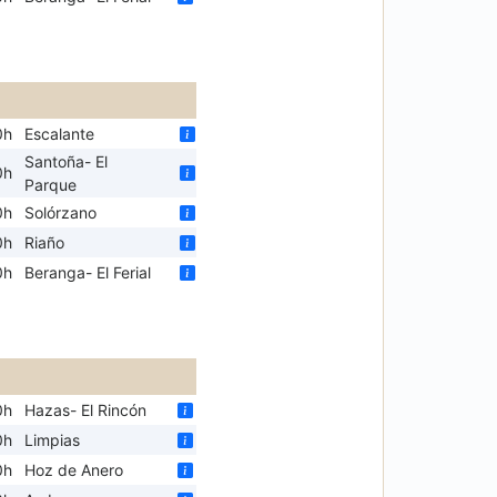
0h
Escalante
Santoña- El
0h
Parque
0h
Solórzano
0h
Riaño
0h
Beranga- El Ferial
0h
Hazas- El Rincón
0h
Limpias
0h
Hoz de Anero