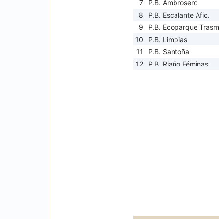
7
P.B. Ambrosero
8
P.B. Escalante Afic.
9
P.B. Ecoparque Trasmi
10
P.B. Limpias
11
P.B. Santoña
12
P.B. Riaño Féminas