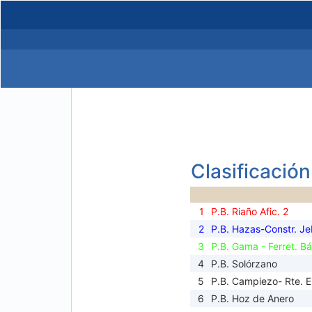
Clasificación
1
P.B. Riaño Afic. 2
2
P.B. Hazas-Constr. Je
3
P.B. Gama - Ferret. B
4
P.B. Solórzano
5
P.B. Campiezo- Rte. El
6
P.B. Hoz de Anero