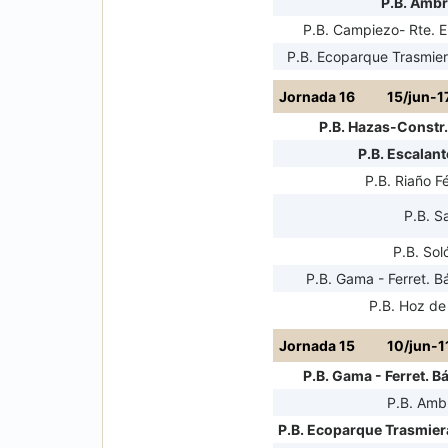
P.B. Amb
P.B. Campiezo- Rte. El
P.B. Ecoparque Trasmiera
Jornada 16
15/jun-1
P.B. Hazas-Constr.
P.B. Escalant
P.B. Riaño F
P.B. S
P.B. Sol
P.B. Gama - Ferret. B
P.B. Hoz de
Jornada 15
10/jun-1
P.B. Gama - Ferret. B
P.B. Amb
P.B. Ecoparque Trasmiera