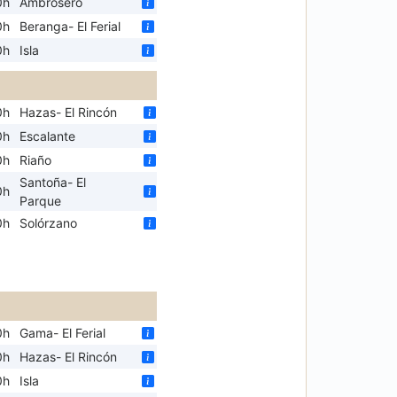
0h
Ambrosero
0h
Beranga- El Ferial
0h
Isla
0h
Hazas- El Rincón
0h
Escalante
0h
Riaño
Santoña- El
0h
Parque
0h
Solórzano
0h
Gama- El Ferial
0h
Hazas- El Rincón
0h
Isla