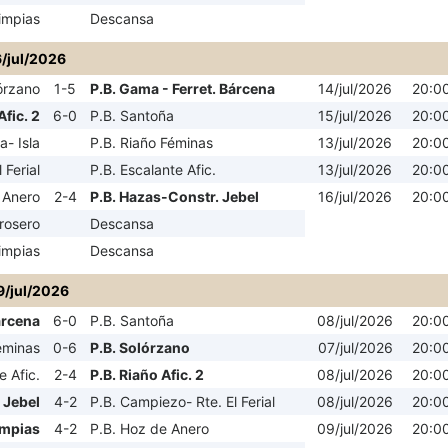
impias
Descansa
6/jul/2026
órzano
1-5
P.B. Gama - Ferret. Bárcena
14/jul/2026
20:0
Afic. 2
6-0
P.B. Santoña
15/jul/2026
20:0
- Isla
P.B. Riaño Féminas
13/jul/2026
20:0
 Ferial
P.B. Escalante Afic.
13/jul/2026
20:0
 Anero
2-4
P.B. Hazas-Constr. Jebel
16/jul/2026
20:0
rosero
Descansa
impias
Descansa
9/jul/2026
árcena
6-0
P.B. Santoña
08/jul/2026
20:0
éminas
0-6
P.B. Solórzano
07/jul/2026
20:0
e Afic.
2-4
P.B. Riaño Afic. 2
08/jul/2026
20:0
 Jebel
4-2
P.B. Campiezo- Rte. El Ferial
08/jul/2026
20:0
impias
4-2
P.B. Hoz de Anero
09/jul/2026
20:0