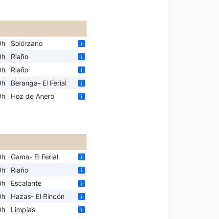
0h
Solórzano
0h
Riaño
0h
Riaño
0h
Beranga- El Ferial
0h
Hoz de Anero
0h
Gama- El Ferial
0h
Riaño
0h
Escalante
0h
Hazas- El Rincón
0h
Limpias