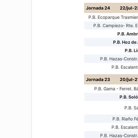
Jornada 24
22/jul-2
P.B. Ecoparque Trasmiera
P.B. Campiezo- Rte. El
P.B. Amb
P.B. Hoz de
P.B. L
P.B. Hazas-Constr.
P.B. Escalant
Jornada 23
20/jul-2
P.B. Gama - Ferret. B
P.B. Sol
P.B. S
P.B. Riaño F
P.B. Escalant
P.B. Hazas-Constr.