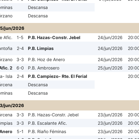
éminas
Descansa
órzano
Descansa
25/jun/2026
e Afic.
1-5
P.B. Hazas-Constr. Jebel
24/jun/2026
20:0
antoña
2-4
P.B. Limpias
24/jun/2026
20:0
órzano
3-3
P.B. Hoz de Anero
24/jun/2026
20:0
Afic. 2
6-0
P.B. Ambrosero
25/jun/2026
20:0
- Isla
2-4
P.B. Campiezo- Rte. El Ferial
20:0
árcena
Descansa
éminas
Descansa
3/jun/2026
árcena
3-3
P.B. Hazas-Constr. Jebel
23/jun/2026
20:0
impias
3-3
P.B. Escalante Afic.
23/jun/2026
20:0
 Anero
5-1
P.B. Riaño Féminas
23/jun/2026
20:0