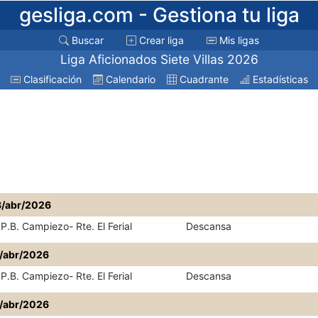
gesliga.com
- Gestiona tu liga
Buscar
Crear liga
Mis ligas
Liga Aficionados Siete Villas 2026
Clasificación
Calendario
Cuadrante
Estadísticas
8/abr/2026
P.B. Campiezo- Rte. El Ferial
Descansa
4/abr/2026
P.B. Campiezo- Rte. El Ferial
Descansa
6/abr/2026