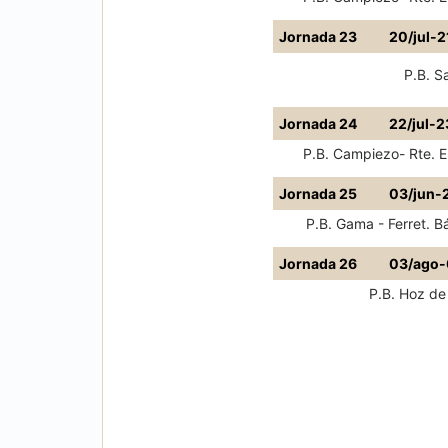
Jornada 23
20/jul-2
P.B. S
Jornada 24
22/jul-2
P.B. Campiezo- Rte. El
Jornada 25
03/jun-
P.B. Gama - Ferret. B
Jornada 26
03/ago-
P.B. Hoz de