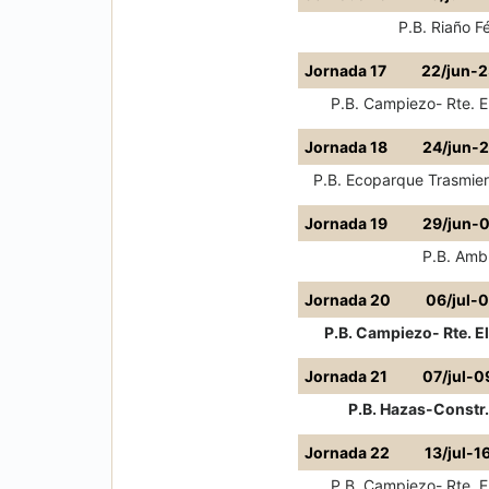
P.B. Riaño F
Jornada 17
22/jun-2
P.B. Campiezo- Rte. El
Jornada 18
24/jun-
P.B. Ecoparque Trasmiera
Jornada 19
29/jun-0
P.B. Amb
Jornada 20
06/jul-
P.B. Campiezo- Rte. El
Jornada 21
07/jul-0
P.B. Hazas-Constr.
Jornada 22
13/jul-1
P.B. Campiezo- Rte. El