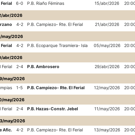
 Ferial
6-0
P.B. Riaño Féminas
15/abr/2026
20:0
2/abr/2026
órzano
4-2
P.B. Campiezo- Rte. El Ferial
21/abr/2026
20:0
2/may/2026
 Ferial
4-2
P.B. Ecoparque Trasmiera- Isla
05/may/2026
20:0
0/abr/2026
 Ferial
2-4
P.B. Ambrosero
29/abr/2026
20:0
9/may/2026
impias
1-5
P.B. Campiezo- Rte. El Ferial
12/may/2026
20:0
0/may/2026
 Ferial
2-4
P.B. Hazas-Constr. Jebel
11/may/2026
20:0
3/may/2026
e Afic.
4-2
P.B. Campiezo- Rte. El Ferial
13/may/2026
20:0