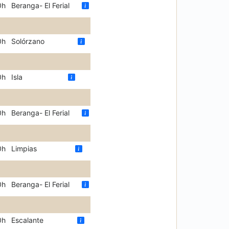
0h
Beranga- El Ferial
0h
Solórzano
0h
Isla
0h
Beranga- El Ferial
0h
Limpias
0h
Beranga- El Ferial
0h
Escalante