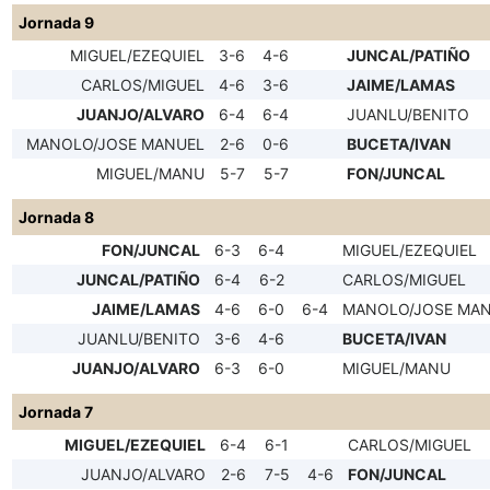
Jornada 9
MIGUEL/EZEQUIEL
3-6
4-6
JUNCAL/PATIÑO
CARLOS/MIGUEL
4-6
3-6
JAIME/LAMAS
JUANJO/ALVARO
6-4
6-4
JUANLU/BENITO
MANOLO/JOSE MANUEL
2-6
0-6
BUCETA/IVAN
MIGUEL/MANU
5-7
5-7
FON/JUNCAL
Jornada 8
FON/JUNCAL
6-3
6-4
MIGUEL/EZEQUIEL
JUNCAL/PATIÑO
6-4
6-2
CARLOS/MIGUEL
JAIME/LAMAS
4-6
6-0
6-4
MANOLO/JOSE MA
JUANLU/BENITO
3-6
4-6
BUCETA/IVAN
JUANJO/ALVARO
6-3
6-0
MIGUEL/MANU
Jornada 7
MIGUEL/EZEQUIEL
6-4
6-1
CARLOS/MIGUEL
JUANJO/ALVARO
2-6
7-5
4-6
FON/JUNCAL