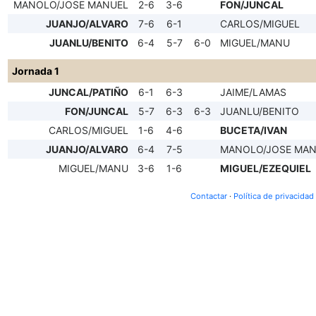
MANOLO/JOSE MANUEL
2-6
3-6
FON/JUNCAL
JUANJO/ALVARO
7-6
6-1
CARLOS/MIGUEL
JUANLU/BENITO
6-4
5-7
6-0
MIGUEL/MANU
Jornada 1
JUNCAL/PATIÑO
6-1
6-3
JAIME/LAMAS
FON/JUNCAL
5-7
6-3
6-3
JUANLU/BENITO
CARLOS/MIGUEL
1-6
4-6
BUCETA/IVAN
JUANJO/ALVARO
6-4
7-5
MANOLO/JOSE MAN
MIGUEL/MANU
3-6
1-6
MIGUEL/EZEQUIEL
Contactar
·
Política de privacidad