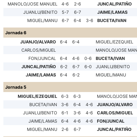
MANOLO/JOSE MANUEL
4-6
2-6
JUNCAL/PATIÑO
JUANLU/BENITO
5-7
6-7
JAIME/LAMAS
MIGUEL/MANU
6-7
6-4
3-6
BUCETA/IVAN
Jornada 6
JUANJO/ALVARO
6-4
6-4
MIGUEL/EZEQUIEL
CARLOS/MIGUEL
MANOLO/JOSE MA
FON/JUNCAL
6-4
4-6
0-6
BUCETA/IVAN
JUNCAL/PATIÑO
6-2
6-7
6-0
JUANLU/BENITO
JAIME/LAMAS
6-4
6-2
MIGUEL/MANU
Jornada 5
MIGUEL/EZEQUIEL
6-3
6-3
MANOLO/JOSE MA
BUCETA/IVAN
3-6
6-4
4-6
JUANJO/ALVARO
JUANLU/BENITO
6-1
3-6
4-6
CARLOS/MIGUEL
JAIME/LAMAS
6-4
4-6
4-6
FON/JUNCAL
MIGUEL/MANU
2-6
6-7
JUNCAL/PATIÑO