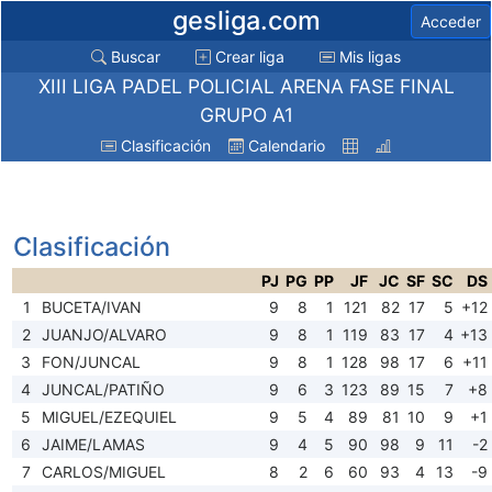
gesliga.com
Acceder
Buscar
Crear liga
Mis ligas
XIII LIGA PADEL POLICIAL ARENA FASE FINAL
GRUPO A1
Clasificación
Calendario
Clasificación
PJ
PG
PP
JF
JC
SF
SC
DS
1
BUCETA/IVAN
9
8
1
121
82
17
5
+12
2
JUANJO/ALVARO
9
8
1
119
83
17
4
+13
3
FON/JUNCAL
9
8
1
128
98
17
6
+11
4
JUNCAL/PATIÑO
9
6
3
123
89
15
7
+8
5
MIGUEL/EZEQUIEL
9
5
4
89
81
10
9
+1
6
JAIME/LAMAS
9
4
5
90
98
9
11
-2
7
CARLOS/MIGUEL
8
2
6
60
93
4
13
-9