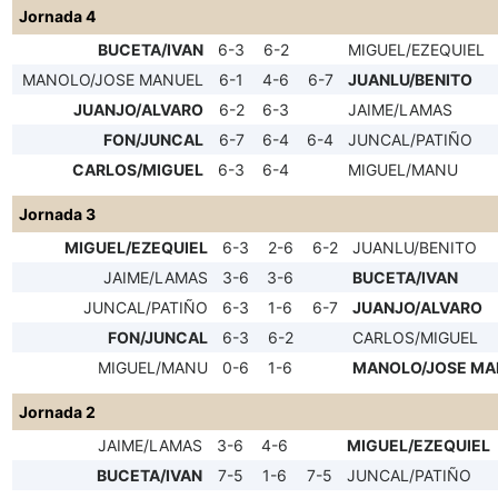
Jornada 4
BUCETA/IVAN
6-3
6-2
MIGUEL/EZEQUIEL
MANOLO/JOSE MANUEL
6-1
4-6
6-7
JUANLU/BENITO
JUANJO/ALVARO
6-2
6-3
JAIME/LAMAS
FON/JUNCAL
6-7
6-4
6-4
JUNCAL/PATIÑO
CARLOS/MIGUEL
6-3
6-4
MIGUEL/MANU
Jornada 3
MIGUEL/EZEQUIEL
6-3
2-6
6-2
JUANLU/BENITO
JAIME/LAMAS
3-6
3-6
BUCETA/IVAN
JUNCAL/PATIÑO
6-3
1-6
6-7
JUANJO/ALVARO
FON/JUNCAL
6-3
6-2
CARLOS/MIGUEL
MIGUEL/MANU
0-6
1-6
MANOLO/JOSE MA
Jornada 2
JAIME/LAMAS
3-6
4-6
MIGUEL/EZEQUIEL
BUCETA/IVAN
7-5
1-6
7-5
JUNCAL/PATIÑO