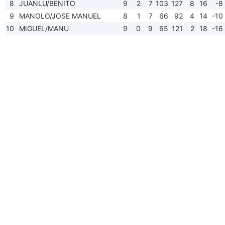
8
JUANLU/BENITO
9
2
7
103
127
8
16
-8
9
MANOLO/JOSE MANUEL
8
1
7
66
92
4
14
-10
10
MIGUEL/MANU
9
0
9
65
121
2
18
-16