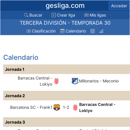
gesliga.com
Acceder
Buscar
Crear liga
Mis ligas
TERCERA DIVISIÓN - TEMPORADA 30
Clasificación
Calendario
Calendario
Jornada 1
Barracas Central -
Millonarios - Meconio
Lokiyo
Jornada 2
Barracas Central -
Barcelona SC - Frank1
1-2
Lokiyo
Jornada 3