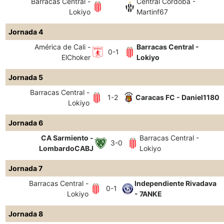
Barracas Central -
Central Córdoba -
Lokiyo
Martinf67
Jornada 4
América de Cali -
Barracas Central -
0-1
ElChoker
Lokiyo
Jornada 5
Barracas Central -
1-2
Caracas FC - Daniel1180
Lokiyo
Jornada 6
CA Sarmiento -
Barracas Central -
3-0
LombardoCABJ
Lokiyo
Jornada 7
Barracas Central -
Independiente Rivadava
0-1
Lokiyo
- 7ANKE
Jornada 8