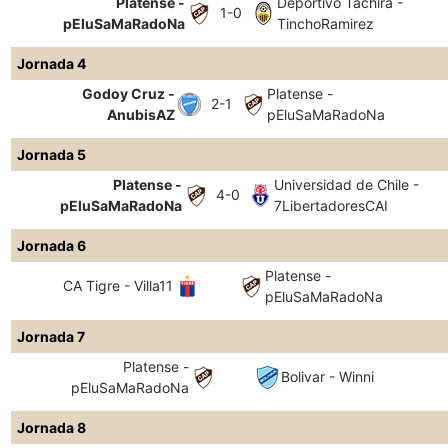
Platense -
Deportivo Táchira -
1-0
pEluSaMaRadoNa
TinchoRamirez
Jornada 4
Godoy Cruz -
Platense -
2-1
AnubisAZ
pEluSaMaRadoNa
Jornada 5
Platense -
Universidad de Chile -
4-0
pEluSaMaRadoNa
7LibertadoresCAI
Jornada 6
Platense -
CA Tigre - Villa11
pEluSaMaRadoNa
Jornada 7
Platense -
Bolivar - Winni
pEluSaMaRadoNa
Jornada 8