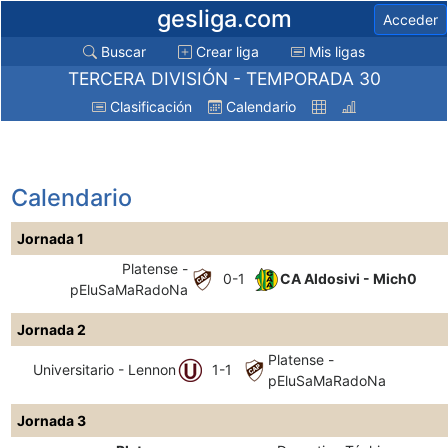
gesliga.com
Acceder
Buscar
Crear liga
Mis ligas
TERCERA DIVISIÓN - TEMPORADA 30
Clasificación
Calendario
Calendario
Jornada 1
Platense -
0-1
CA Aldosivi - Mich0
pEluSaMaRadoNa
Jornada 2
Platense -
Universitario - Lennon
1-1
pEluSaMaRadoNa
Jornada 3