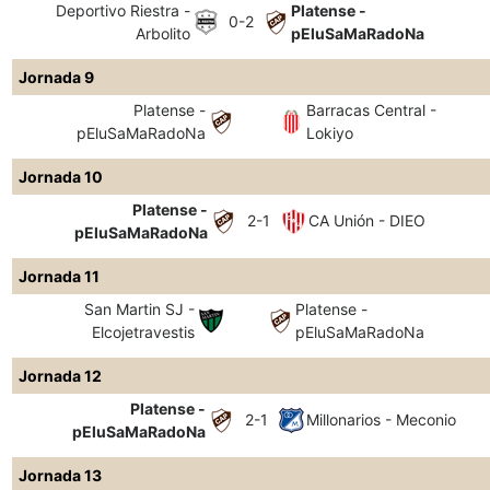
Deportivo Riestra -
Platense -
0-2
Arbolito
pEluSaMaRadoNa
Jornada 9
Platense -
Barracas Central -
pEluSaMaRadoNa
Lokiyo
Jornada 10
Platense -
2-1
CA Unión - DIEO
pEluSaMaRadoNa
Jornada 11
San Martin SJ -
Platense -
Elcojetravestis
pEluSaMaRadoNa
Jornada 12
Platense -
2-1
Millonarios - Meconio
pEluSaMaRadoNa
Jornada 13