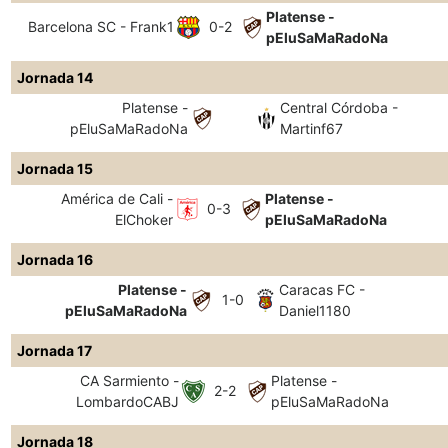
Platense -
Barcelona SC - Frank1
0-2
pEluSaMaRadoNa
Jornada 14
Platense -
Central Córdoba -
pEluSaMaRadoNa
Martinf67
Jornada 15
América de Cali -
Platense -
0-3
ElChoker
pEluSaMaRadoNa
Jornada 16
Platense -
Caracas FC -
1-0
pEluSaMaRadoNa
Daniel1180
Jornada 17
CA Sarmiento -
Platense -
2-2
LombardoCABJ
pEluSaMaRadoNa
Jornada 18