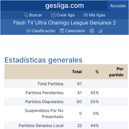
gesliga.com
Acceder
Buscar
Crear liga
Mis ligas
Flash TV Ultra Chamigo League Genuinos 2
Clasificación
Calendario
Estadísticas generales
Por
Total
%
partido
Total Partidos
91
Partidos Pendientes
41
45%
Partidos Disputados
50
55%
Suspendidos Por No
0
0%
Presentado
Partidos Ganados Local
22
44%