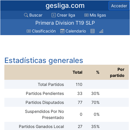
gesliga.com
Acceder
Buscar
Crear liga
Mis ligas
Primera Division T19 SLP
Clasificación
Calendario
Estadísticas generales
Por
Total
%
partido
Total Partidos
110
Partidos Pendientes
33
30%
Partidos Disputados
77
70%
Suspendidos Por No
0
0%
Presentado
Partidos Ganados Local
27
35%