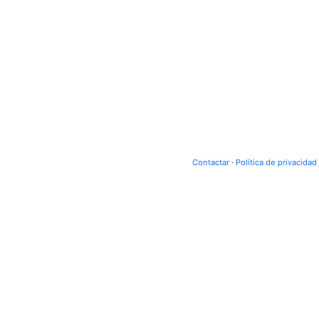
Contactar
·
Política de privacidad