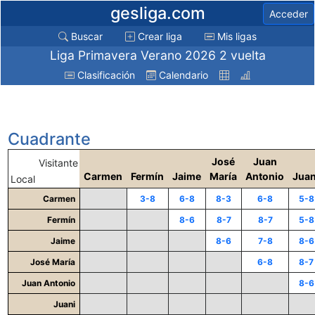
gesliga.com
Acceder
Buscar
Crear liga
Mis ligas
Liga Primavera Verano 2026 2 vuelta
Clasificación
Calendario
Cuadrante
José
Juan
Visitante
Carmen
Fermín
Jaime
María
Antonio
Juan
Local
Carmen
3-8
6-8
8-3
6-8
5-8
Fermín
8-6
8-7
8-7
5-8
Jaime
8-6
7-8
8-6
José María
6-8
8-7
Juan Antonio
8-6
Juani