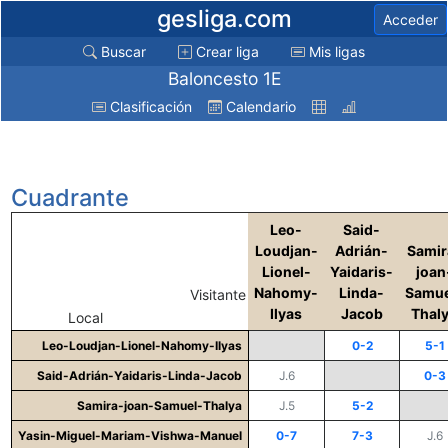
gesliga.com
Acceder
Buscar
Crear liga
Mis ligas
Baloncesto 1E
Clasificación
Calendario
Cuadrante
Leo-
Said-
Loudjan-
Adrián-
Samir
Lionel-
Yaidaris-
joan
Nahomy-
Linda-
Samue
Visitante
Ilyas
Jacob
Thal
Local
Leo-Loudjan-Lionel-Nahomy-Ilyas
0-2
5-1
Said-Adrián-Yaidaris-Linda-Jacob
J.6
0-3
Samira-joan-Samuel-Thalya
J.5
5-2
Yasin-Miguel-Mariam-Vishwa-Manuel
0-7
7-3
J.6