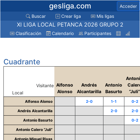
gesliga.com
Acceder
Buscar
Crear liga
Mis ligas
XI LIGA LOCAL PETANCA 2026 GRUPO 2
Clasificación
Calendario
Participantes
Cuadrante
Anton
Alfonso
Andrés
Antonio
Caler
Visitante
Alonso
Alcantarilla
Basurto
“Juli”
Local
Alfonso Alonso
2-0
1-1
0-2
Andrés Alcantarilla
2-0
2-0
Antonio Basurto
0-2
Antonio Calero “Juli”
Antonio Miguel Rivas