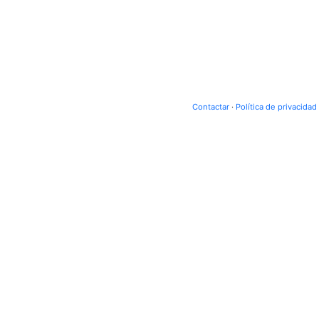
Contactar
·
Política de privacidad