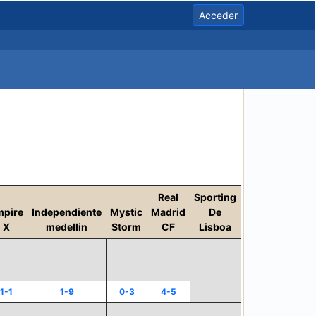
Acceder
Real
Sporting
mpire
Independiente
Mystic
Madrid
De
X
medellin
Storm
CF
Lisboa
1-1
1-9
0-3
4-5