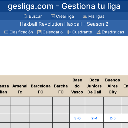
gesliga.com
- Gestiona tu liga
Buscar
Crear liga
Mis ligas
Haxball Revolution Haxball - Season 2
Clasificación
Calendario
Cuadrante
Estadísticas
Base
Boca
Buenos
ianza
Arsenal
Barcelona
Barcha
do
Juniors
Aires
E
ilan
Fc
FC
FC
Vasco
De Cali
City
3-0
2-4
2-5