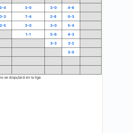
3-4
3-0
3-0
4-6
0-3
7-4
2-8
0-3
2-5
3-0
3-0
5-4
1-1
5-6
4-3
3-3
2-2
3-0
no se disputará en la liga