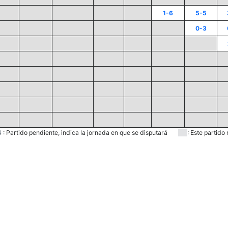
1-6
5-5
0-3
4
:
Partido pendiente, indica la jornada en que se disputará
:
Este partido 