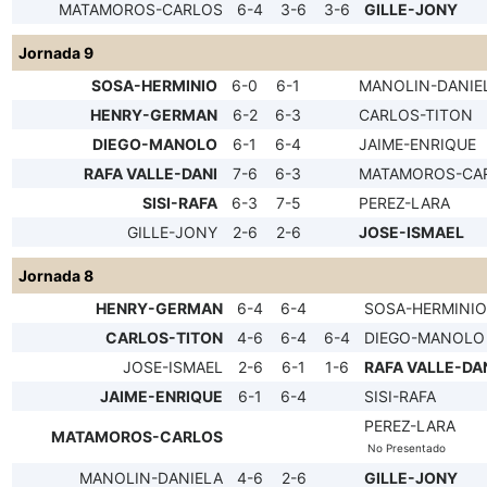
MATAMOROS-CARLOS
6-4
3-6
3-6
GILLE-JONY
Jornada 9
SOSA-HERMINIO
6-0
6-1
MANOLIN-DANIE
HENRY-GERMAN
6-2
6-3
CARLOS-TITON
DIEGO-MANOLO
6-1
6-4
JAIME-ENRIQUE
RAFA VALLE-DANI
7-6
6-3
MATAMOROS-CA
SISI-RAFA
6-3
7-5
PEREZ-LARA
GILLE-JONY
2-6
2-6
JOSE-ISMAEL
Jornada 8
HENRY-GERMAN
6-4
6-4
SOSA-HERMINIO
CARLOS-TITON
4-6
6-4
6-4
DIEGO-MANOLO
JOSE-ISMAEL
2-6
6-1
1-6
RAFA VALLE-DA
JAIME-ENRIQUE
6-1
6-4
SISI-RAFA
PEREZ-LARA
MATAMOROS-CARLOS
No Presentado
MANOLIN-DANIELA
4-6
2-6
GILLE-JONY