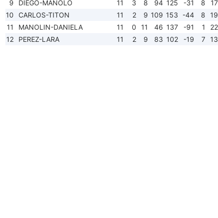
9
DIEGO-MANOLO
11
3
8
94
125
-31
8
17
10
CARLOS-TITON
11
2
9
109
153
-44
8
19
11
MANOLIN-DANIELA
11
0
11
46
137
-91
1
22
12
PEREZ-LARA
11
2
9
83
102
-19
7
13