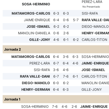
PEREZ-LARA
SOSA-HERMINIO
No Presentado
MATAMOROS-CARLOS
6-3
6-3
SISI-RAFA
JAIME-ENRIQUE
6-4
0-6
5-7
RAFA VALLE-DA
JOSE-ISMAEL
6-2
6-2
DIEGO-MANOLO
MANOLIN-DANIELA
0-6
2-6
HENRY-GERMA
GILLE-JONY
4-6
6-1
6-2
CARLOS-TITON
Jornada 2
MATAMOROS-CARLOS
6-4
3-6
6-3
SOSA-HERMINIO
PEREZ-LARA
6-7
6-4
4-6
JAIME-ENRIQUE
SISI-RAFA
3-6
4-6
JOSE-ISMAEL
RAFA VALLE-DANI
6-7
7-6
6-1
CARLOS-TITON
DIEGO-MANOLO
6-0
6-2
MANOLIN-DANI
HENRY-GERMAN
6-4
6-3
GILLE-JONY
Jornada 1
SOSA-HERMINIO
7-6
4-6
2-6
JAIME-ENRIQUE