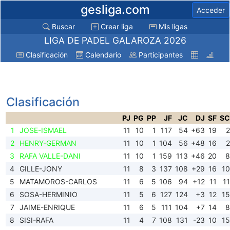
gesliga.com
Acceder
Buscar
Crear liga
Mis ligas
LIGA DE PADEL GALAROZA 2026
Clasificación
Calendario
Participantes
Clasificación
PJ
PG
PP
JF
JC
DJ
SF
SC
1
JOSE-ISMAEL
11
10
1
117
54
+63
19
2
2
HENRY-GERMAN
11
10
1
104
56
+48
16
2
3
RAFA VALLE-DANI
11
10
1
159
113
+46
20
8
4
GILLE-JONY
11
8
3
137
108
+29
16
10
5
MATAMOROS-CARLOS
11
6
5
106
94
+12
11
11
6
SOSA-HERMINIO
11
5
6
127
124
+3
12
15
7
JAIME-ENRIQUE
11
6
5
111
104
+7
14
8
8
SISI-RAFA
11
4
7
108
131
-23
10
15