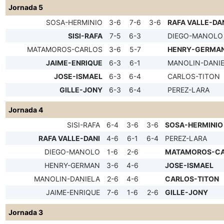
Jornada 5
SOSA-HERMINIO
3-6
7-6
3-6
RAFA VALLE-DA
SISI-RAFA
7-5
6-3
DIEGO-MANOLO
MATAMOROS-CARLOS
3-6
5-7
HENRY-GERMA
JAIME-ENRIQUE
6-3
6-1
MANOLIN-DANI
JOSE-ISMAEL
6-3
6-4
CARLOS-TITON
GILLE-JONY
6-3
6-4
PEREZ-LARA
Jornada 4
SISI-RAFA
6-4
3-6
3-6
SOSA-HERMINIO
RAFA VALLE-DANI
4-6
6-1
6-4
PEREZ-LARA
DIEGO-MANOLO
1-6
2-6
MATAMOROS-C
HENRY-GERMAN
3-6
4-6
JOSE-ISMAEL
MANOLIN-DANIELA
2-6
4-6
CARLOS-TITON
JAIME-ENRIQUE
7-6
1-6
2-6
GILLE-JONY
Jornada 3