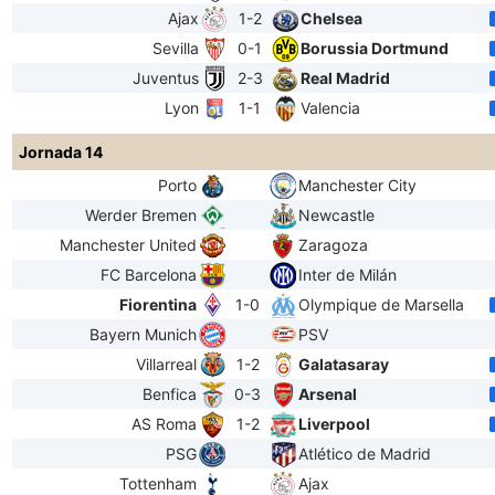
Ajax
1-2
Chelsea
Sevilla
0-1
Borussia Dortmund
Juventus
2-3
Real Madrid
Lyon
1-1
Valencia
Jornada 14
Porto
Manchester City
Werder Bremen
Newcastle
Manchester United
Zaragoza
FC Barcelona
Inter de Milán
Fiorentina
1-0
Olympique de Marsella
Bayern Munich
PSV
Villarreal
1-2
Galatasaray
Benfica
0-3
Arsenal
AS Roma
1-2
Liverpool
PSG
Atlético de Madrid
Tottenham
Ajax