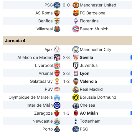
PSG
0-0
Manchester United
AS Roma
FC Barcelona
Benfica
Fiorentina
Villarreal
Bayern Munich
Jornada 4
Ajax
Manchester City
Atlético de Madrid
2-3
Sevilla
Liverpool
Juventus
Arsenal
2-3
Lyon
Galatasaray
1-2
Valencia
PSV
Real Madrid
Olympique de Marsella
Borussia Dortmund
Inter de Milán
Chelsea
Zaragoza
1-3
AC Milán
Newcastle
Tottenham
Porto
PSG