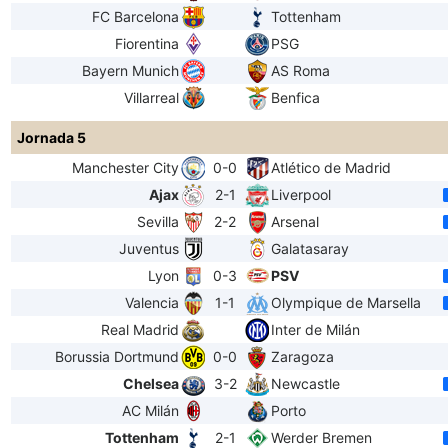
FC Barcelona
Tottenham
Fiorentina
PSG
Bayern Munich
AS Roma
Villarreal
Benfica
Jornada 5
Manchester City
0-0
Atlético de Madrid
Ajax
2-1
Liverpool
Sevilla
2-2
Arsenal
Juventus
Galatasaray
Lyon
0-3
PSV
Valencia
1-1
Olympique de Marsella
Real Madrid
Inter de Milán
Borussia Dortmund
0-0
Zaragoza
Chelsea
3-2
Newcastle
AC Milán
Porto
Tottenham
2-1
Werder Bremen