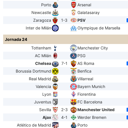
Porto
Arsenal
Newcastle
Galatasaray
Zaragoza
1-3
PSV
Inter de Milán
Olympique de Marsella
Jornada 24
Tottenham
Manchester City
AC Milán
PSG
Chelsea
7-1
AS Roma
Borussia Dortmund
Benfica
Real Madrid
Villarreal
Valencia
Bayern Munich
Lyon
Fiorentina
Juventus
FC Barcelona
Sevilla
2-3
Manchester United
Ajax
4-1
Werder Bremen
Atlético de Madrid
Porto