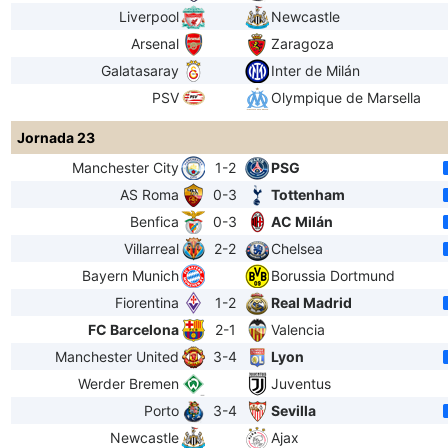
Liverpool
Newcastle
Arsenal
Zaragoza
Galatasaray
Inter de Milán
PSV
Olympique de Marsella
Jornada 23
Manchester City
1-2
PSG
AS Roma
0-3
Tottenham
Benfica
0-3
AC Milán
Villarreal
2-2
Chelsea
Bayern Munich
Borussia Dortmund
Fiorentina
1-2
Real Madrid
FC Barcelona
2-1
Valencia
Manchester United
3-4
Lyon
Werder Bremen
Juventus
Porto
3-4
Sevilla
Newcastle
Ajax