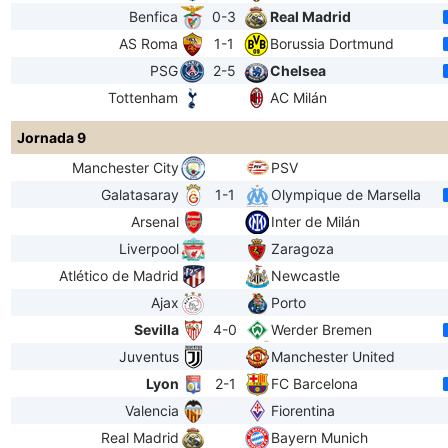
Benfica
0-3
Real Madrid
AS Roma
1-1
Borussia Dortmund
PSG
2-5
Chelsea
Tottenham
AC Milán
Jornada 9
Manchester City
PSV
Galatasaray
1-1
Olympique de Marsella
Arsenal
Inter de Milán
Liverpool
Zaragoza
Atlético de Madrid
Newcastle
Ajax
Porto
Sevilla
4-0
Werder Bremen
Juventus
Manchester United
Lyon
2-1
FC Barcelona
Valencia
Fiorentina
Real Madrid
Bayern Munich