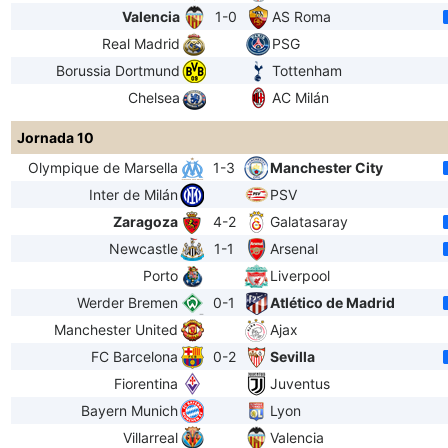
Valencia
1-0
AS Roma
Real Madrid
PSG
Borussia Dortmund
Tottenham
Chelsea
AC Milán
Jornada 10
Olympique de Marsella
1-3
Manchester City
Inter de Milán
PSV
Zaragoza
4-2
Galatasaray
Newcastle
1-1
Arsenal
Porto
Liverpool
Werder Bremen
0-1
Atlético de Madrid
Manchester United
Ajax
FC Barcelona
0-2
Sevilla
Fiorentina
Juventus
Bayern Munich
Lyon
Villarreal
Valencia