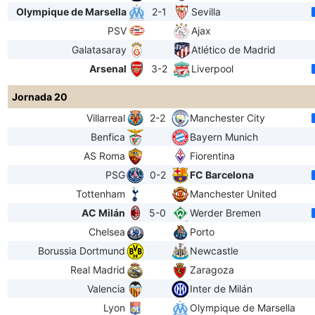
Olympique de Marsella
2-1
Sevilla
PSV
Ajax
Galatasaray
Atlético de Madrid
Arsenal
3-2
Liverpool
Jornada 20
Villarreal
2-2
Manchester City
Benfica
Bayern Munich
AS Roma
Fiorentina
PSG
0-2
FC Barcelona
Tottenham
Manchester United
AC Milán
5-0
Werder Bremen
Chelsea
Porto
Borussia Dortmund
Newcastle
Real Madrid
Zaragoza
Valencia
Inter de Milán
Lyon
Olympique de Marsella