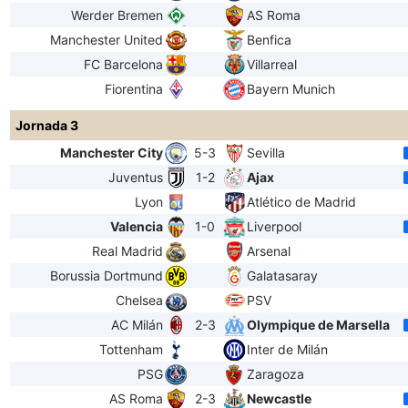
Werder Bremen
AS Roma
Manchester United
Benfica
FC Barcelona
Villarreal
Fiorentina
Bayern Munich
Jornada 3
Manchester City
5-3
Sevilla
Juventus
1-2
Ajax
Lyon
Atlético de Madrid
Valencia
1-0
Liverpool
Real Madrid
Arsenal
Borussia Dortmund
Galatasaray
Chelsea
PSV
AC Milán
2-3
Olympique de Marsella
Tottenham
Inter de Milán
PSG
Zaragoza
AS Roma
2-3
Newcastle