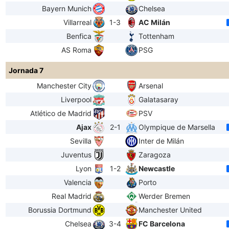
Bayern Munich
Chelsea
Villarreal
1-3
AC Milán
Benfica
Tottenham
AS Roma
PSG
Jornada 7
Manchester City
Arsenal
Liverpool
Galatasaray
Atlético de Madrid
PSV
Ajax
2-1
Olympique de Marsella
Sevilla
Inter de Milán
Juventus
Zaragoza
Lyon
1-2
Newcastle
Valencia
Porto
Real Madrid
Werder Bremen
Borussia Dortmund
Manchester United
Chelsea
3-4
FC Barcelona