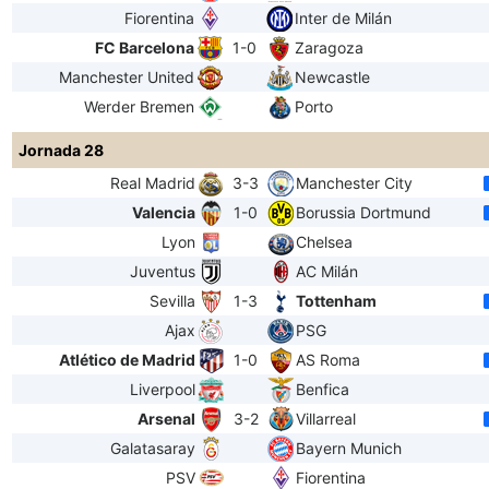
Fiorentina
Inter de Milán
FC Barcelona
1-0
Zaragoza
Manchester United
Newcastle
Werder Bremen
Porto
Jornada 28
Real Madrid
3-3
Manchester City
Valencia
1-0
Borussia Dortmund
Lyon
Chelsea
Juventus
AC Milán
Sevilla
1-3
Tottenham
Ajax
PSG
Atlético de Madrid
1-0
AS Roma
Liverpool
Benfica
Arsenal
3-2
Villarreal
Galatasaray
Bayern Munich
PSV
Fiorentina