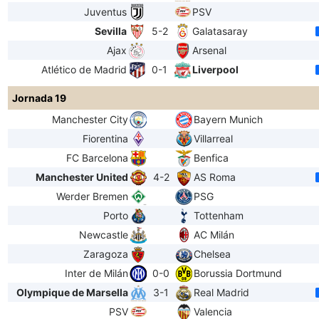
Juventus
PSV
Sevilla
5-2
Galatasaray
Ajax
Arsenal
Atlético de Madrid
0-1
Liverpool
Jornada 19
Manchester City
Bayern Munich
Fiorentina
Villarreal
FC Barcelona
Benfica
Manchester United
4-2
AS Roma
Werder Bremen
PSG
Porto
Tottenham
Newcastle
AC Milán
Zaragoza
Chelsea
Inter de Milán
0-0
Borussia Dortmund
Olympique de Marsella
3-1
Real Madrid
PSV
Valencia