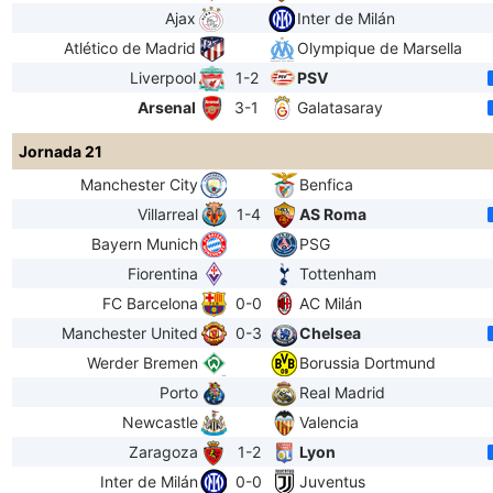
Ajax
Inter de Milán
Atlético de Madrid
Olympique de Marsella
Liverpool
1-2
PSV
Arsenal
3-1
Galatasaray
Jornada 21
Manchester City
Benfica
Villarreal
1-4
AS Roma
Bayern Munich
PSG
Fiorentina
Tottenham
FC Barcelona
0-0
AC Milán
Manchester United
0-3
Chelsea
Werder Bremen
Borussia Dortmund
Porto
Real Madrid
Newcastle
Valencia
Zaragoza
1-2
Lyon
Inter de Milán
0-0
Juventus