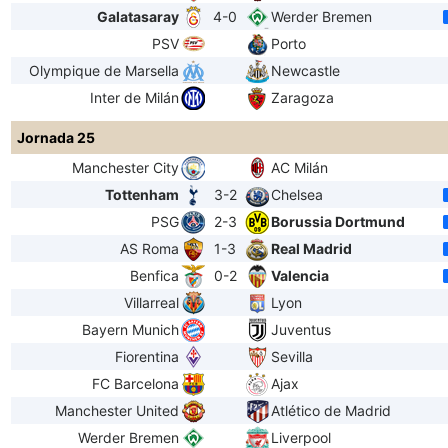
Galatasaray
4-0
Werder Bremen
PSV
Porto
Olympique de Marsella
Newcastle
Inter de Milán
Zaragoza
Jornada 25
Manchester City
AC Milán
Tottenham
3-2
Chelsea
PSG
2-3
Borussia Dortmund
AS Roma
1-3
Real Madrid
Benfica
0-2
Valencia
Villarreal
Lyon
Bayern Munich
Juventus
Fiorentina
Sevilla
FC Barcelona
Ajax
Manchester United
Atlético de Madrid
Werder Bremen
Liverpool