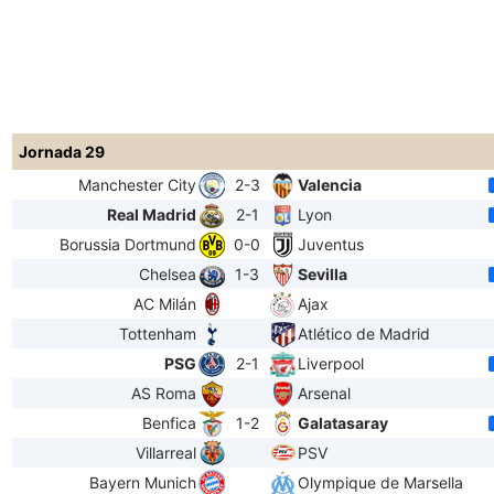
Jornada 29
Manchester City
2-3
Valencia
Real Madrid
2-1
Lyon
Borussia Dortmund
0-0
Juventus
Chelsea
1-3
Sevilla
AC Milán
Ajax
Tottenham
Atlético de Madrid
PSG
2-1
Liverpool
AS Roma
Arsenal
Benfica
1-2
Galatasaray
Villarreal
PSV
Bayern Munich
Olympique de Marsella