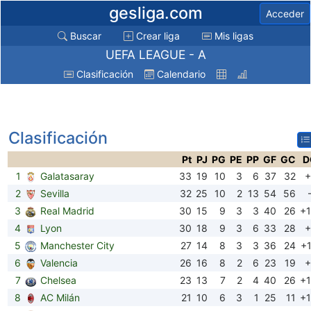
gesliga.com
Acceder
Buscar
Crear liga
Mis ligas
UEFA LEAGUE - A
Clasificación
Calendario
Clasificación
Pt
PJ
PG
PE
PP
GF
GC
D
1
Galatasaray
33
19
10
3
6
37
32
+
2
Sevilla
32
25
10
2
13
54
56
3
Real Madrid
30
15
9
3
3
40
26
+
4
Lyon
30
18
9
3
6
33
28
+
5
Manchester City
27
14
8
3
3
36
24
+
6
Valencia
26
16
8
2
6
23
19
+
7
Chelsea
23
13
7
2
4
40
26
+
8
AC Milán
21
10
6
3
1
25
11
+