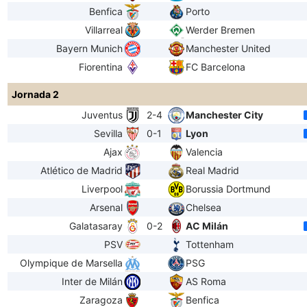
Benfica
Porto
Villarreal
Werder Bremen
Bayern Munich
Manchester United
Fiorentina
FC Barcelona
Jornada 2
Juventus
2-4
Manchester City
Sevilla
0-1
Lyon
Ajax
Valencia
Atlético de Madrid
Real Madrid
Liverpool
Borussia Dortmund
Arsenal
Chelsea
Galatasaray
0-2
AC Milán
PSV
Tottenham
Olympique de Marsella
PSG
Inter de Milán
AS Roma
Zaragoza
Benfica