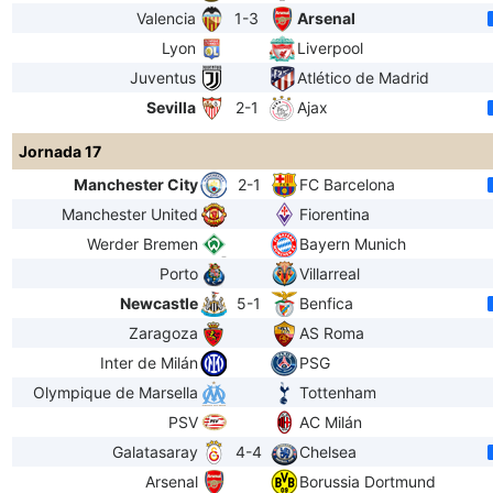
Valencia
1-3
Arsenal
Lyon
Liverpool
Juventus
Atlético de Madrid
Sevilla
2-1
Ajax
Jornada 17
Manchester City
2-1
FC Barcelona
Manchester United
Fiorentina
Werder Bremen
Bayern Munich
Porto
Villarreal
Newcastle
5-1
Benfica
Zaragoza
AS Roma
Inter de Milán
PSG
Olympique de Marsella
Tottenham
PSV
AC Milán
Galatasaray
4-4
Chelsea
Arsenal
Borussia Dortmund