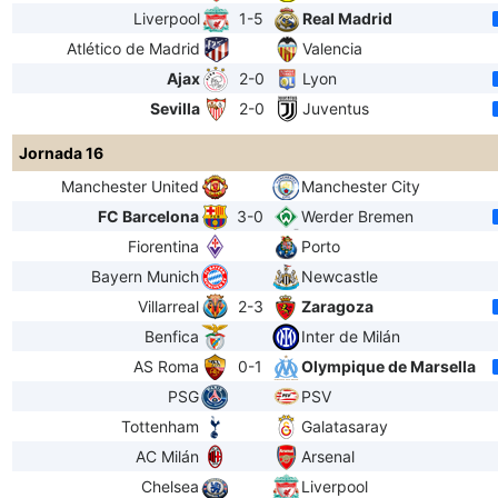
Liverpool
1-5
Real Madrid
Atlético de Madrid
Valencia
Ajax
2-0
Lyon
Sevilla
2-0
Juventus
Jornada 16
Manchester United
Manchester City
FC Barcelona
3-0
Werder Bremen
Fiorentina
Porto
Bayern Munich
Newcastle
Villarreal
2-3
Zaragoza
Benfica
Inter de Milán
AS Roma
0-1
Olympique de Marsella
PSG
PSV
Tottenham
Galatasaray
AC Milán
Arsenal
Chelsea
Liverpool