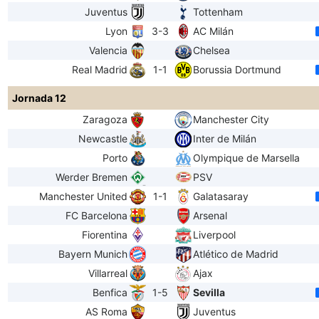
Juventus
Tottenham
Lyon
3-3
AC Milán
Valencia
Chelsea
Real Madrid
1-1
Borussia Dortmund
Jornada 12
Zaragoza
Manchester City
Newcastle
Inter de Milán
Porto
Olympique de Marsella
Werder Bremen
PSV
Manchester United
1-1
Galatasaray
FC Barcelona
Arsenal
Fiorentina
Liverpool
Bayern Munich
Atlético de Madrid
Villarreal
Ajax
Benfica
1-5
Sevilla
AS Roma
Juventus