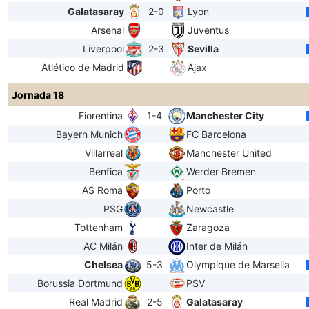
Galatasaray
2-0
Lyon
Arsenal
Juventus
Liverpool
2-3
Sevilla
Atlético de Madrid
Ajax
Jornada 18
Fiorentina
1-4
Manchester City
Bayern Munich
FC Barcelona
Villarreal
Manchester United
Benfica
Werder Bremen
AS Roma
Porto
PSG
Newcastle
Tottenham
Zaragoza
AC Milán
Inter de Milán
Chelsea
5-3
Olympique de Marsella
Borussia Dortmund
PSV
Real Madrid
2-5
Galatasaray