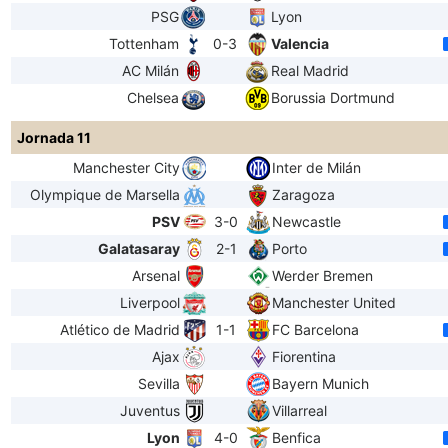
PSG
Lyon
Tottenham
0-3
Valencia
AC Milán
Real Madrid
Chelsea
Borussia Dortmund
Jornada 11
Manchester City
Inter de Milán
Olympique de Marsella
Zaragoza
PSV
3-0
Newcastle
Galatasaray
2-1
Porto
Arsenal
Werder Bremen
Liverpool
Manchester United
Atlético de Madrid
1-1
FC Barcelona
Ajax
Fiorentina
Sevilla
Bayern Munich
Juventus
Villarreal
Lyon
4-0
Benfica