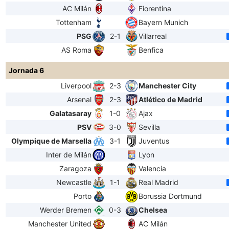
AC Milán
Fiorentina
Tottenham
Bayern Munich
PSG
2-1
Villarreal
AS Roma
Benfica
Jornada 6
Liverpool
2-3
Manchester City
Arsenal
2-3
Atlético de Madrid
Galatasaray
1-0
Ajax
PSV
3-0
Sevilla
Olympique de Marsella
3-1
Juventus
Inter de Milán
Lyon
Zaragoza
Valencia
Newcastle
1-1
Real Madrid
Porto
Borussia Dortmund
Werder Bremen
0-3
Chelsea
Manchester United
AC Milán