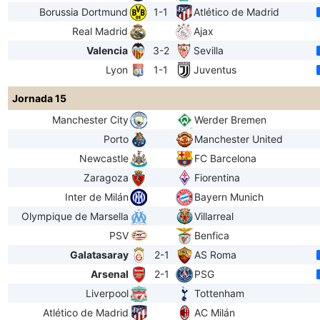
Borussia Dortmund
1-1
Atlético de Madrid
Real Madrid
Ajax
Valencia
3-2
Sevilla
Lyon
1-1
Juventus
Jornada 15
Manchester City
Werder Bremen
Porto
Manchester United
Newcastle
FC Barcelona
Zaragoza
Fiorentina
Inter de Milán
Bayern Munich
Olympique de Marsella
Villarreal
PSV
Benfica
Galatasaray
2-1
AS Roma
Arsenal
2-1
PSG
Liverpool
Tottenham
Atlético de Madrid
AC Milán