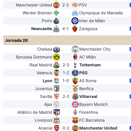
Manchester United
2-2
PSV
Werder Bremen
Olympique de Marsella
Porto
Inter de Milán
Newcastle
4-1
Zaragoza
Jornada 26
Chelsea
Manchester City
Borussia Dortmund
AC Milán
Real Madrid
2-3
Tottenham
Valencia
1-2
PSG
Lyon
1-0
AS Roma
Juventus
Benfica
Sevilla
2-3
Villarreal
Ajax
Bayern Munich
Atlético de Madrid
Fiorentina
Liverpool
FC Barcelona
Arsenal
0-2
Manchester United