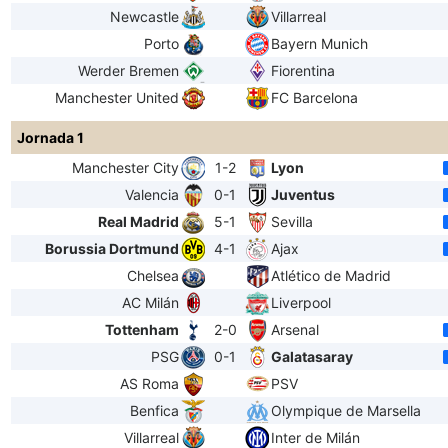
Newcastle
Villarreal
Porto
Bayern Munich
Werder Bremen
Fiorentina
Manchester United
FC Barcelona
Jornada 1
Manchester City
1-2
Lyon
Valencia
0-1
Juventus
Real Madrid
5-1
Sevilla
Borussia Dortmund
4-1
Ajax
Chelsea
Atlético de Madrid
AC Milán
Liverpool
Tottenham
2-0
Arsenal
PSG
0-1
Galatasaray
AS Roma
PSV
Benfica
Olympique de Marsella
Villarreal
Inter de Milán