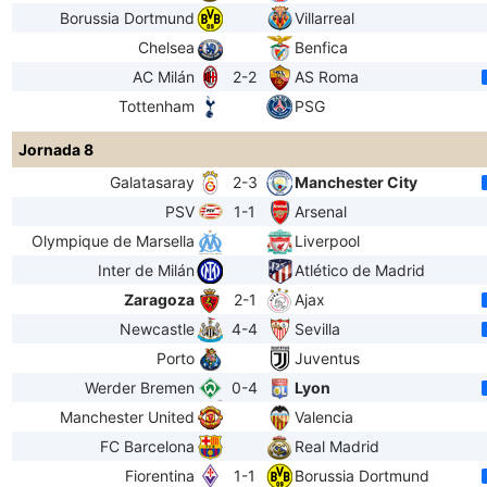
Borussia Dortmund
Villarreal
Chelsea
Benfica
AC Milán
2-2
AS Roma
Tottenham
PSG
Jornada 8
Galatasaray
2-3
Manchester City
PSV
1-1
Arsenal
Olympique de Marsella
Liverpool
Inter de Milán
Atlético de Madrid
Zaragoza
2-1
Ajax
Newcastle
4-4
Sevilla
Porto
Juventus
Werder Bremen
0-4
Lyon
Manchester United
Valencia
FC Barcelona
Real Madrid
Fiorentina
1-1
Borussia Dortmund