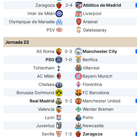
Zaragoza
2-4
Atlético de Madrid
Inter de Milán
Liverpool
Olympique de Marsella
Arsenal
PSV
Galatasaray
Jornada 22
AS Roma
0-3
Manchester City
PSG
1-0
Benfica
Tottenham
Villarreal
AC Milán
Bayern Munich
Chelsea
Fiorentina
Borussia Dortmund
FC Barcelona
Real Madrid
5-2
Manchester United
Valencia
Werder Bremen
Lyon
Porto
Juventus
Newcastle
Sevilla
1-3
Zaragoza