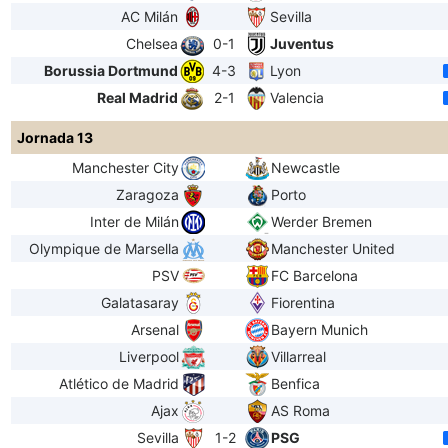
AC Milán
Sevilla
Chelsea
0-1
Juventus
Borussia Dortmund
4-3
Lyon
Real Madrid
2-1
Valencia
Jornada 13
Manchester City
Newcastle
Zaragoza
Porto
Inter de Milán
Werder Bremen
Olympique de Marsella
Manchester United
PSV
FC Barcelona
Galatasaray
Fiorentina
Arsenal
Bayern Munich
Liverpool
Villarreal
Atlético de Madrid
Benfica
Ajax
AS Roma
Sevilla
1-2
PSG