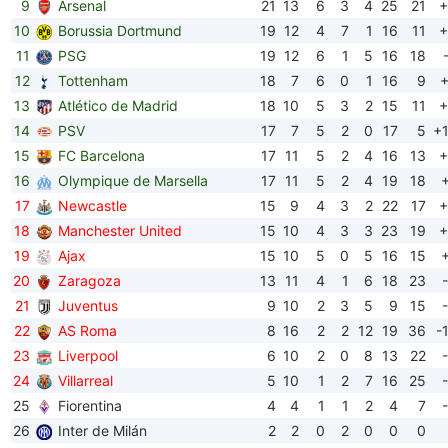
9
Arsenal
21
13
6
3
4
25
21
+
10
Borussia Dortmund
19
12
4
7
1
16
11
+
11
PSG
19
12
6
1
5
16
18
12
Tottenham
18
7
6
0
1
16
9
13
Atlético de Madrid
18
10
5
3
2
15
11
+
14
PSV
17
7
5
2
0
17
5
+
15
FC Barcelona
17
11
5
2
4
16
13
+
16
Olympique de Marsella
17
11
5
2
4
19
18
17
Newcastle
15
9
4
3
2
22
17
+
18
Manchester United
15
10
4
3
3
23
19
+
19
Ajax
15
10
5
0
5
16
15
20
Zaragoza
13
11
4
1
6
18
23
21
Juventus
9
10
2
3
5
9
15
22
AS Roma
8
16
2
2
12
19
36
-
23
Liverpool
6
10
2
0
8
13
22
24
Villarreal
5
10
1
2
7
16
25
25
Fiorentina
4
4
1
1
2
4
7
26
Inter de Milán
2
2
0
2
0
0
0