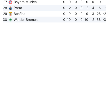
27
Bayern Munich
0
0
0
0
0
0
0
28
Porto
0
2
0
0
2
4
6
29
Benfica
0
9
0
0
9
3
28
-
30
Werder Bremen
0
10
0
0
10
2
36
-