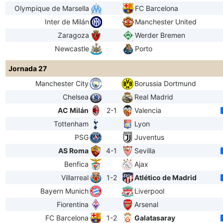
Olympique de Marsella
FC Barcelona
Inter de Milán
Manchester United
Zaragoza
Werder Bremen
Newcastle
Porto
Jornada 27
Manchester City
Borussia Dortmund
Chelsea
Real Madrid
AC Milán
2-1
Valencia
Tottenham
Lyon
PSG
Juventus
AS Roma
4-1
Sevilla
Benfica
Ajax
Villarreal
1-2
Atlético de Madrid
Bayern Munich
Liverpool
Fiorentina
Arsenal
FC Barcelona
1-2
Galatasaray