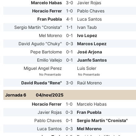
Marcelo Habas
3-0
Javier Rojas
Horacio Ferrer
1-0
Pablo Chaves
Fran Puebla
4-1
Luca Santos
Sergio Martín "Cronista"
1-1
Ivan Taub
Mel Moreno
0-1
Ivo Lopez
David Agudo "Chuky"
0-3
Marcos Lopez
Pepe Bartolome
0-1
José Arjona
Emilio Vallejo
0-1
Juanfe Santos
Miguel Angel Perez
Luis Soler
No Presentado
No Presentado
David Rueda "Rene"
3-0
Raúl Moreno
Jornada 6
04/nov/2025
Horacio Ferrer
1-0
Marcelo Habas
Javier Rojas
0-3
Fran Puebla
Pablo Chaves
0-1
Sergio Martín "Cronista"
Luca Santos
0-3
Mel Moreno