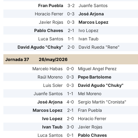
Fran Puebla
3-2
Juanfe Santos
Horacio Ferrer
0-3
José Arjona
Javier Rojas
0-3
Marcos Lopez
Pablo Chaves
2-1
Ivo Lopez
Luca Santos
1-1
Ivan Taub
David Agudo "Chuky"
2-0
David Rueda "Rene"
Jornada 37
26/may/2026
Marcelo Habas
0-0
Miguel Angel Perez
Raúl Moreno
0-3
Pepe Bartolome
Luis Soler
0-3
David Agudo "Chuky"
Juanfe Santos
1-1
Mel Moreno
José Arjona
4-0
Sergio Martín "Cronista"
Marcos Lopez
2-1
Fran Puebla
Ivo Lopez
2-0
Horacio Ferrer
Ivan Taub
3-0
Javier Rojas
Luca Santos
0-1
Pablo Chaves