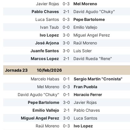
Javier Rojas
0-3
Mel Moreno
Pablo Chaves
2-1
David Agudo "Chuky"
Luca Santos
0-3
Pepe Bartolome
Ivan Taub
0-0
Emilio Vallejo
Ivo Lopez
3-0
Miguel Angel Perez
José Arjona
3-0
Raúl Moreno
Juanfe Santos
3-0
Luis Soler
Marcos Lopez
2-1
David Rueda "Rene"
Jornada 23
10/feb/2026
Marcelo Habas
0-1
Sergio Martín "Cronista"
Mel Moreno
0-3
Fran Puebla
David Agudo "Chuky"
0-1
Horacio Ferrer
Pepe Bartolome
3-0
Javier Rojas
Emilio Vallejo
2-1
Pablo Chaves
Miguel Angel Perez
3-0
Luca Santos
Raúl Moreno
0-3
Ivo Lopez