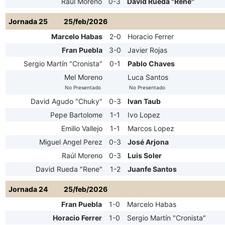
Raúl Moreno
0-3
David Rueda "Rene"
Jornada 25
25/feb/2026
Marcelo Habas
2-0
Horacio Ferrer
Fran Puebla
3-0
Javier Rojas
Sergio Martín "Cronista"
0-1
Pablo Chaves
Mel Moreno
Luca Santos
No Presentado
No Presentado
David Agudo "Chuky"
0-3
Ivan Taub
Pepe Bartolome
1-1
Ivo Lopez
Emilio Vallejo
1-1
Marcos Lopez
Miguel Angel Perez
0-3
José Arjona
Raúl Moreno
0-3
Luis Soler
David Rueda "Rene"
1-2
Juanfe Santos
Jornada 24
25/feb/2026
Fran Puebla
1-0
Marcelo Habas
Horacio Ferrer
1-0
Sergio Martín "Cronista"