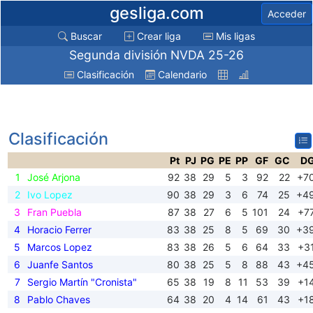
gesliga.com
Acceder
Buscar
Crear liga
Mis ligas
Segunda división NVDA 25-26
Clasificación
Calendario
Clasificación
Pt
PJ
PG
PE
PP
GF
GC
D
1
José Arjona
92
38
29
5
3
92
22
+7
2
Ivo Lopez
90
38
29
3
6
74
25
+4
3
Fran Puebla
87
38
27
6
5
101
24
+7
4
Horacio Ferrer
83
38
25
8
5
69
30
+3
5
Marcos Lopez
83
38
26
5
6
64
33
+3
6
Juanfe Santos
80
38
25
5
8
88
43
+4
7
Sergio Martín "Cronista"
65
38
19
8
11
53
39
+1
8
Pablo Chaves
64
38
20
4
14
61
43
+1