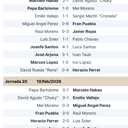
Marcelo Habas
2-1
David Agudo "Chuky"
Pepe Bartolome
1-0
Mel Moreno
Emilio Vallejo
1-1
Sergio Martín "Cronista"
Miguel Angel Perez
0-6
Fran Puebla
Raúl Moreno
0-3
Javier Rojas
Luis Soler
1-1
Pablo Chaves
Juanfe Santos
4-1
Luca Santos
José Arjona
5-1
Ivan Taub
Marcos Lopez
1-0
Ivo Lopez
David Rueda "Rene"
0-4
Horacio Ferrer
Jornada 20
10/feb/2026
Pepe Bartolome
0-1
Marcelo Habas
David Agudo "Chuky"
0-1
Emilio Vallejo
Mel Moreno
0-3
Miguel Angel Perez
Fran Puebla
3-0
Raúl Moreno
Horacio Ferrer
2-0
Luis Soler