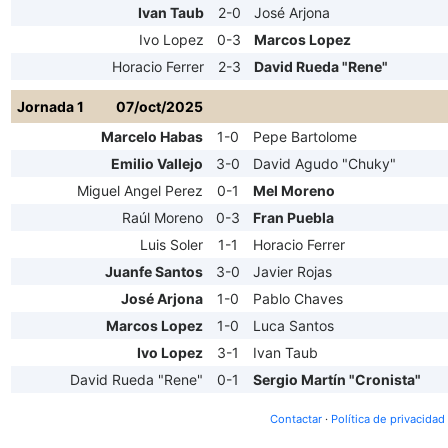
Ivan Taub
2-0
José Arjona
Ivo Lopez
0-3
Marcos Lopez
Horacio Ferrer
2-3
David Rueda "Rene"
Jornada 1
07/oct/2025
Marcelo Habas
1-0
Pepe Bartolome
Emilio Vallejo
3-0
David Agudo "Chuky"
Miguel Angel Perez
0-1
Mel Moreno
Raúl Moreno
0-3
Fran Puebla
Luis Soler
1-1
Horacio Ferrer
Juanfe Santos
3-0
Javier Rojas
José Arjona
1-0
Pablo Chaves
Marcos Lopez
1-0
Luca Santos
Ivo Lopez
3-1
Ivan Taub
David Rueda "Rene"
0-1
Sergio Martín "Cronista"
Contactar
·
Política de privacidad