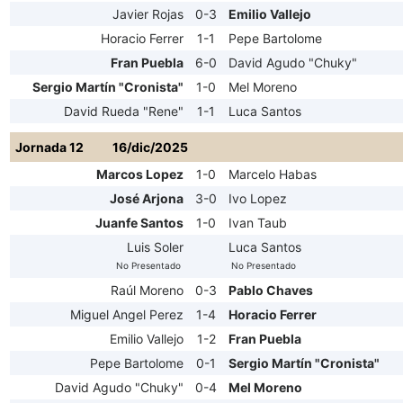
Javier Rojas
0-3
Emilio Vallejo
Horacio Ferrer
1-1
Pepe Bartolome
Fran Puebla
6-0
David Agudo "Chuky"
Sergio Martín "Cronista"
1-0
Mel Moreno
David Rueda "Rene"
1-1
Luca Santos
Jornada 12
16/dic/2025
Marcos Lopez
1-0
Marcelo Habas
José Arjona
3-0
Ivo Lopez
Juanfe Santos
1-0
Ivan Taub
Luis Soler
Luca Santos
No Presentado
No Presentado
Raúl Moreno
0-3
Pablo Chaves
Miguel Angel Perez
1-4
Horacio Ferrer
Emilio Vallejo
1-2
Fran Puebla
Pepe Bartolome
0-1
Sergio Martín "Cronista"
David Agudo "Chuky"
0-4
Mel Moreno