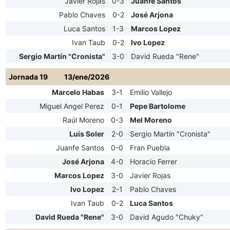
Javier Rojas
0-3
Juanfe Santos
Pablo Chaves
0-2
José Arjona
Luca Santos
1-3
Marcos Lopez
Ivan Taub
0-2
Ivo Lopez
Sergio Martín "Cronista"
3-0
David Rueda "Rene"
Jornada 19
13/ene/2026
Marcelo Habas
3-1
Emilio Vallejo
Miguel Angel Perez
0-1
Pepe Bartolome
Raúl Moreno
0-3
Mel Moreno
Luis Soler
2-0
Sergio Martín "Cronista"
Juanfe Santos
0-0
Fran Puebla
José Arjona
4-0
Horacio Ferrer
Marcos Lopez
3-0
Javier Rojas
Ivo Lopez
2-1
Pablo Chaves
Ivan Taub
0-2
Luca Santos
David Rueda "Rene"
3-0
David Agudo "Chuky"