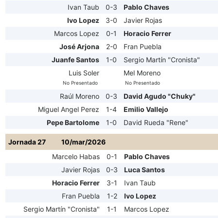
Ivan Taub
0-3
Pablo Chaves
Ivo Lopez
3-0
Javier Rojas
Marcos Lopez
0-1
Horacio Ferrer
José Arjona
2-0
Fran Puebla
Juanfe Santos
1-0
Sergio Martín "Cronista"
Luis Soler
Mel Moreno
No Presentado
No Presentado
Raúl Moreno
0-3
David Agudo "Chuky"
Miguel Angel Perez
1-4
Emilio Vallejo
Pepe Bartolome
1-0
David Rueda "Rene"
Jornada 27
10/mar/2026
Marcelo Habas
0-1
Pablo Chaves
Javier Rojas
0-3
Luca Santos
Horacio Ferrer
3-1
Ivan Taub
Fran Puebla
1-2
Ivo Lopez
Sergio Martín "Cronista"
1-1
Marcos Lopez