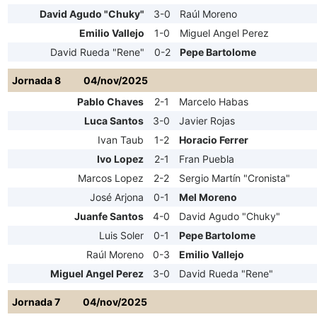
David Agudo "Chuky"
3-0
Raúl Moreno
Emilio Vallejo
1-0
Miguel Angel Perez
David Rueda "Rene"
0-2
Pepe Bartolome
Jornada 8
04/nov/2025
Pablo Chaves
2-1
Marcelo Habas
Luca Santos
3-0
Javier Rojas
Ivan Taub
1-2
Horacio Ferrer
Ivo Lopez
2-1
Fran Puebla
Marcos Lopez
2-2
Sergio Martín "Cronista"
José Arjona
0-1
Mel Moreno
Juanfe Santos
4-0
David Agudo "Chuky"
Luis Soler
0-1
Pepe Bartolome
Raúl Moreno
0-3
Emilio Vallejo
Miguel Angel Perez
3-0
David Rueda "Rene"
Jornada 7
04/nov/2025