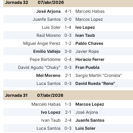
Jornada 32
07/abr/2026
José Arjona
4-1
Marcelo Habas
Juanfe Santos
0-0
Marcos Lopez
Luis Soler
1-4
Ivo Lopez
Raúl Moreno
0-3
Ivan Taub
Miguel Angel Perez
1-2
Pablo Chaves
Emilio Vallejo
3-0
Javier Rojas
Pepe Bartolome
0-4
Horacio Ferrer
David Agudo "Chuky"
0-3
Fran Puebla
Mel Moreno
2-1
Sergio Martín "Cronista"
Luca Santos
0-3
David Rueda "Rene"
Jornada 31
07/abr/2026
Marcelo Habas
1-3
Marcos Lopez
Ivo Lopez
2-1
José Arjona
Ivan Taub
2-4
Juanfe Santos
Luca Santos
0-3
Luis Soler