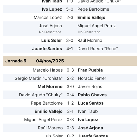
Ivan Taub
1-0
David Agudo "Chuky"
Ivo Lopez
5-0
Pepe Bartolome
Marcos Lopez
2-3
Emilio Vallejo
José Arjona
Miguel Angel Perez
No Presentado
No Presentado
Luis Soler
3-0
Raúl Moreno
Juanfe Santos
4-1
David Rueda "Rene"
Jornada 5
04/nov/2025
Marcelo Habas
0-3
Fran Puebla
Sergio Martín "Cronista"
2-2
Horacio Ferrer
Mel Moreno
3-0
Javier Rojas
David Agudo "Chuky"
0-4
Pablo Chaves
Pepe Bartolome
1-2
Luca Santos
Emilio Vallejo
3-1
Ivan Taub
Miguel Angel Perez
0-3
Ivo Lopez
Raúl Moreno
0-3
José Arjona
Luis Soler
0-2
Juanfe Santos