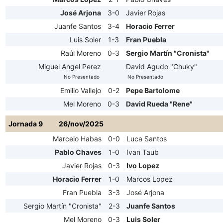
José Arjona
3-0
Javier Rojas
Juanfe Santos
3-4
Horacio Ferrer
Luis Soler
1-3
Fran Puebla
Raúl Moreno
0-3
Sergio Martín "Cronista"
Miguel Angel Perez
David Agudo "Chuky"
No Presentado
No Presentado
Emilio Vallejo
0-2
Pepe Bartolome
Mel Moreno
0-3
David Rueda "Rene"
Jornada 9
26/nov/2025
Marcelo Habas
0-0
Luca Santos
Pablo Chaves
1-0
Ivan Taub
Javier Rojas
0-3
Ivo Lopez
Horacio Ferrer
1-0
Marcos Lopez
Fran Puebla
3-3
José Arjona
Sergio Martín "Cronista"
2-3
Juanfe Santos
Mel Moreno
0-3
Luis Soler