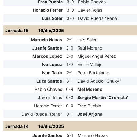
Fran Puebla
3-0
Pablo Chaves
Horacio Ferrer
3-0
Javier Rojas
Luis Soler
3-0
David Rueda "Rene"
Jornada 15
16/dic/2025
Marcelo Habas
2-1
Luis Soler
Juanfe Santos
3-0
Raúl Moreno
Marcos Lopez
2-0
Miguel Angel Perez
Ivo Lopez
1-0
Emilio Vallejo
Ivan Taub
2-1
Pepe Bartolome
Luca Santos
3-1
David Agudo "Chuky"
Pablo Chaves
0-4
Mel Moreno
Javier Rojas
0-3
Sergio Martín "Cronista"
Horacio Ferrer
0-0
Fran Puebla
David Rueda "Rene"
0-1
José Arjona
Jornada 14
16/dic/2025
Juanfe Santos
5-1
Marcelo Habas