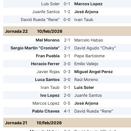
Luis Soler
0-1
Marcos Lopez
Juanfe Santos
1-2
José Arjona
David Rueda "Rene"
0-0
Ivan Taub
Jornada 22
10/feb/2026
Mel Moreno
2-1
Marcelo Habas
Sergio Martín "Cronista"
2-1
David Agudo "Chuky"
Fran Puebla
3-1
Pepe Bartolome
Horacio Ferrer
3-0
Emilio Vallejo
Javier Rojas
0-3
Miguel Angel Perez
Luca Santos
3-0
Raúl Moreno
Ivan Taub
0-1
Luis Soler
Ivo Lopez
2-0
Juanfe Santos
Marcos Lopez
0-5
José Arjona
Pablo Chaves
4-1
David Rueda "Rene"
Jornada 21
10/feb/2026