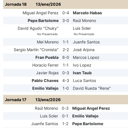
Jornada 18
13/ene/2026
Miguel Angel Perez
0-4
Marcelo Habas
Pepe Bartolome
3-0
Raúl Moreno
David Agudo "Chuky"
Luis Soler
No Presentado
No Presentado
Mel Moreno
1-1
Juanfe Santos
Sergio Martín "Cronista"
2-2
José Arjona
Fran Puebla
6-0
Marcos Lopez
Horacio Ferrer
1-1
Ivo Lopez
Javier Rojas
0-3
Ivan Taub
Pablo Chaves
4-3
Luca Santos
Emilio Vallejo
1-0
David Rueda "Rene"
Jornada 17
13/ene/2026
Raúl Moreno
0-3
Miguel Angel Perez
Luis Soler
0-1
Emilio Vallejo
Juanfe Santos
1-2
Pepe Bartolome