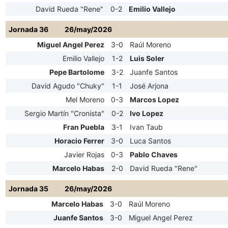
David Rueda "Rene"
0-2
Emilio Vallejo
Jornada 36
26/may/2026
Miguel Angel Perez
3-0
Raúl Moreno
Emilio Vallejo
1-2
Luis Soler
Pepe Bartolome
3-2
Juanfe Santos
David Agudo "Chuky"
1-1
José Arjona
Mel Moreno
0-3
Marcos Lopez
Sergio Martín "Cronista"
0-2
Ivo Lopez
Fran Puebla
3-1
Ivan Taub
Horacio Ferrer
3-0
Luca Santos
Javier Rojas
0-3
Pablo Chaves
Marcelo Habas
2-0
David Rueda "Rene"
Jornada 35
26/may/2026
Marcelo Habas
3-0
Raúl Moreno
Juanfe Santos
3-0
Miguel Angel Perez