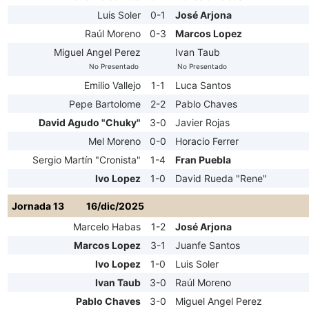
Luis Soler
0-1
José Arjona
Raúl Moreno
0-3
Marcos Lopez
Miguel Angel Perez
Ivan Taub
No Presentado
No Presentado
Emilio Vallejo
1-1
Luca Santos
Pepe Bartolome
2-2
Pablo Chaves
David Agudo "Chuky"
3-0
Javier Rojas
Mel Moreno
0-0
Horacio Ferrer
Sergio Martín "Cronista"
1-4
Fran Puebla
Ivo Lopez
1-0
David Rueda "Rene"
Jornada 13
16/dic/2025
Marcelo Habas
1-2
José Arjona
Marcos Lopez
3-1
Juanfe Santos
Ivo Lopez
1-0
Luis Soler
Ivan Taub
3-0
Raúl Moreno
Pablo Chaves
3-0
Miguel Angel Perez