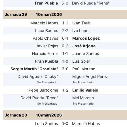
Fran Puebla
5-0
David Rueda "Rene"
Jornada 29
10/mar/2026
Marcelo Habas
1-1
Ivan Taub
Luca Santos
2-2
Ivo Lopez
Pablo Chaves
0-1
Marcos Lopez
Javier Rojas
0-3
José Arjona
Horacio Ferrer
1-1
Juanfe Santos
Fran Puebla
1-0
Luis Soler
Sergio Martín "Cronista"
3-0
Raúl Moreno
David Agudo "Chuky"
Miguel Angel Perez
No Presentado
No Presentado
Pepe Bartolome
1-2
Emilio Vallejo
David Rueda "Rene"
Mel Moreno
No Presentado
No Presentado
Jornada 28
10/mar/2026
Luca Santos
0-0
Marcelo Habas