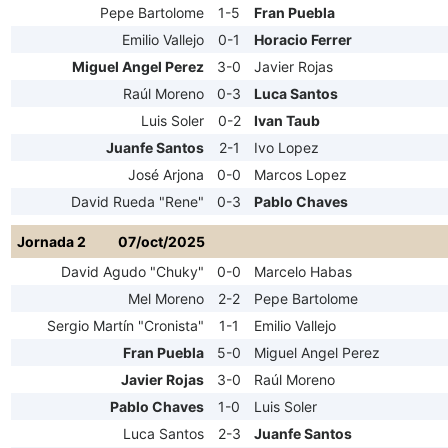
Pepe Bartolome
1-5
Fran Puebla
Emilio Vallejo
0-1
Horacio Ferrer
Miguel Angel Perez
3-0
Javier Rojas
Raúl Moreno
0-3
Luca Santos
Luis Soler
0-2
Ivan Taub
Juanfe Santos
2-1
Ivo Lopez
José Arjona
0-0
Marcos Lopez
David Rueda "Rene"
0-3
Pablo Chaves
Jornada 2
07/oct/2025
David Agudo "Chuky"
0-0
Marcelo Habas
Mel Moreno
2-2
Pepe Bartolome
Sergio Martín "Cronista"
1-1
Emilio Vallejo
Fran Puebla
5-0
Miguel Angel Perez
Javier Rojas
3-0
Raúl Moreno
Pablo Chaves
1-0
Luis Soler
Luca Santos
2-3
Juanfe Santos