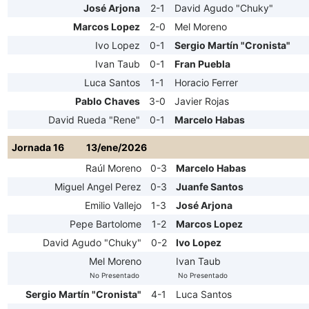
José Arjona
2-1
David Agudo "Chuky"
Marcos Lopez
2-0
Mel Moreno
Ivo Lopez
0-1
Sergio Martín "Cronista"
Ivan Taub
0-1
Fran Puebla
Luca Santos
1-1
Horacio Ferrer
Pablo Chaves
3-0
Javier Rojas
David Rueda "Rene"
0-1
Marcelo Habas
Jornada 16
13/ene/2026
Raúl Moreno
0-3
Marcelo Habas
Miguel Angel Perez
0-3
Juanfe Santos
Emilio Vallejo
1-3
José Arjona
Pepe Bartolome
1-2
Marcos Lopez
David Agudo "Chuky"
0-2
Ivo Lopez
Mel Moreno
Ivan Taub
No Presentado
No Presentado
Sergio Martín "Cronista"
4-1
Luca Santos