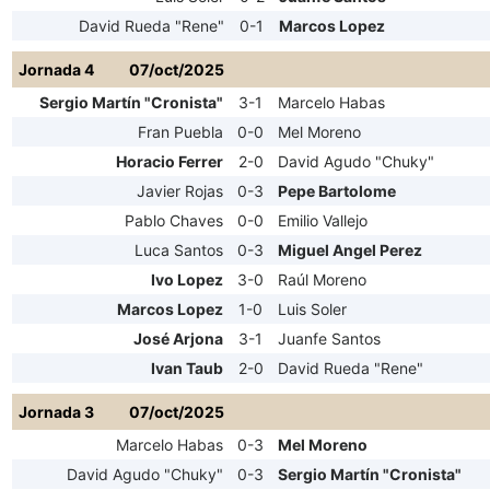
David Rueda "Rene"
0-1
Marcos Lopez
Jornada 4
07/oct/2025
Sergio Martín "Cronista"
3-1
Marcelo Habas
Fran Puebla
0-0
Mel Moreno
Horacio Ferrer
2-0
David Agudo "Chuky"
Javier Rojas
0-3
Pepe Bartolome
Pablo Chaves
0-0
Emilio Vallejo
Luca Santos
0-3
Miguel Angel Perez
Ivo Lopez
3-0
Raúl Moreno
Marcos Lopez
1-0
Luis Soler
José Arjona
3-1
Juanfe Santos
Ivan Taub
2-0
David Rueda "Rene"
Jornada 3
07/oct/2025
Marcelo Habas
0-3
Mel Moreno
David Agudo "Chuky"
0-3
Sergio Martín "Cronista"