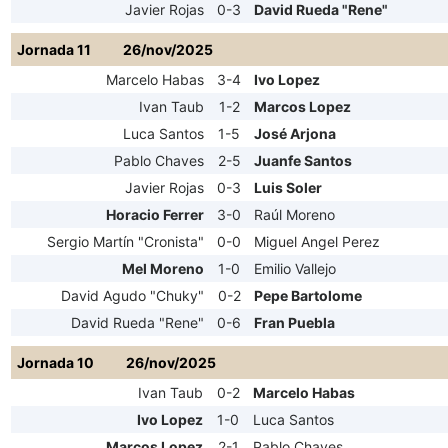
Javier Rojas
0-3
David Rueda "Rene"
Jornada 11
26/nov/2025
Marcelo Habas
3-4
Ivo Lopez
Ivan Taub
1-2
Marcos Lopez
Luca Santos
1-5
José Arjona
Pablo Chaves
2-5
Juanfe Santos
Javier Rojas
0-3
Luis Soler
Horacio Ferrer
3-0
Raúl Moreno
Sergio Martín "Cronista"
0-0
Miguel Angel Perez
Mel Moreno
1-0
Emilio Vallejo
David Agudo "Chuky"
0-2
Pepe Bartolome
David Rueda "Rene"
0-6
Fran Puebla
Jornada 10
26/nov/2025
Ivan Taub
0-2
Marcelo Habas
Ivo Lopez
1-0
Luca Santos
Marcos Lopez
2-1
Pablo Chaves