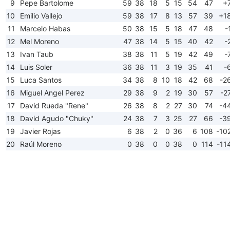
9
Pepe Bartolome
59
38
18
5
15
54
47
+
10
Emilio Vallejo
59
38
17
8
13
57
39
+1
11
Marcelo Habas
50
38
15
5
18
47
48
-
12
Mel Moreno
47
38
14
5
15
40
42
-
13
Ivan Taub
38
38
11
5
19
42
49
-
14
Luis Soler
36
38
11
3
19
35
41
-
15
Luca Santos
34
38
8
10
18
42
68
-2
16
Miguel Angel Perez
29
38
9
2
19
30
57
-2
17
David Rueda "Rene"
26
38
8
2
27
30
74
-4
18
David Agudo "Chuky"
24
38
7
3
25
27
66
-3
19
Javier Rojas
6
38
2
0
36
6
108
-10
20
Raúl Moreno
0
38
0
0
38
0
114
-11