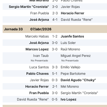
Mel Moreno
2-0
Pablo Chaves
Sergio Martín "Cronista"
3-0
Javier Rojas
Fran Puebla
2-3
Horacio Ferrer
José Arjona
4-1
David Rueda "Rene"
Jornada 33
07/abr/2026
Marcelo Habas
1-2
Juanfe Santos
José Arjona
3-0
Luis Soler
Marcos Lopez
3-0
Raúl Moreno
Ivan Taub
Miguel Angel Perez
No Presentado
No Presentado
Luca Santos
3-3
Emilio Vallejo
Pablo Chaves
5-1
Pepe Bartolome
Javier Rojas
0-3
David Agudo "Chuky"
Horacio Ferrer
2-1
Mel Moreno
Fran Puebla
3-0
Sergio Martín "Cronista"
David Rueda "Rene"
0-5
Ivo Lopez