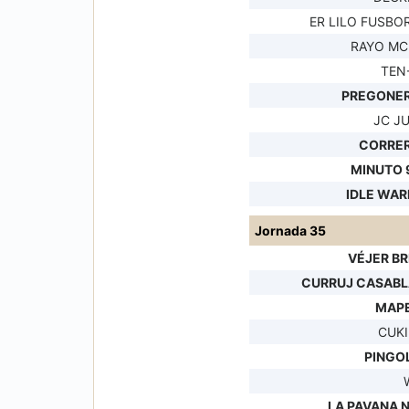
ER LILO FUSBO
RAYO MC
TEN
PREGONER
JC J
CORRER
MINUTO 9
IDLE WAR
Jornada 35
VÉJER B
CURRUJ CASAB
MAPE
CUKI
PINGOL
LA PAVANA 