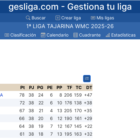
gesliga.com
- Gestiona tu liga
Buscar
Crear liga
Mis ligas
1ª LIGA TAJARINA WMC 2025-26
Clasificación
Calendario
Cuadrante
Estadísticas
Pt
PJ
PG
PE
PP
TF
TC
DT
A
78
38
24
6
8
206
159
+47
72
38
22
6
10
176
138
+38
67
38
21
4
13
205
170
+35
66
38
20
6
12
190
161
+29
64
38
19
7
12
167
145
+22
61
38
18
7
13
195
163
+32