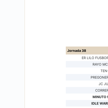
Jornada 38
ER LILO FUSBO
RAYO MC
TEN
PREGONER
JC J
CORRER
MINUTO 9
IDLE WAR