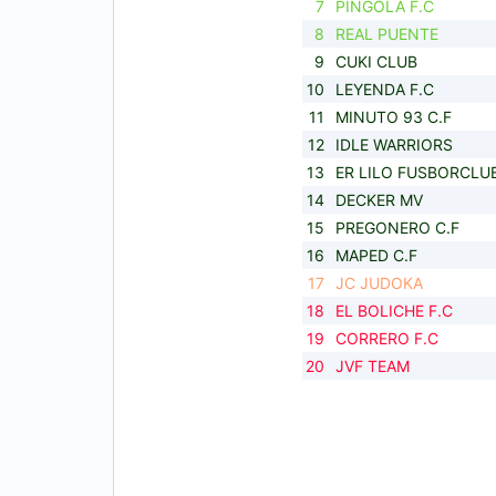
7
PINGOLA F.C
8
REAL PUENTE
9
CUKI CLUB
10
LEYENDA F.C
11
MINUTO 93 C.F
12
IDLE WARRIORS
13
ER LILO FUSBORCLU
14
DECKER MV
15
PREGONERO C.F
16
MAPED C.F
17
JC JUDOKA
18
EL BOLICHE F.C
19
CORRERO F.C
20
JVF TEAM