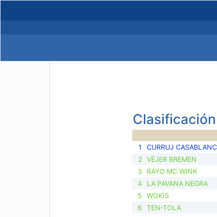
Clasificación
1
CURRUJ CASABLANC
2
VÉJER BREMEN
3
RAYO MC WINK
4
LA PAVANA NEGRA
5
WOKIS
6
TEN-TOLA