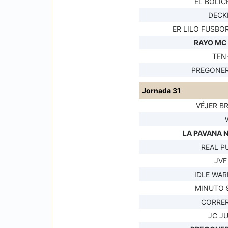
EL BOLIC
DECK
ER LILO FUSBO
RAYO MC
TEN
PREGONER
Jornada 31
VÉJER B
LA PAVANA 
REAL P
JVF
IDLE WAR
MINUTO 9
CORRER
JC J