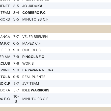
UENTE
3-5
JC JUDOKA
 TEAM
3-4
CORRERO F.C
RIORS
5-5
MINUTO 93 C.F
LANCA
7-7
VÉJER BREMEN
A F.C
6-5
MAPED C.F
HE F.C
9-9
CUKI CLUB
ER MV
7-9
PINGOLA F.C
RCLUB
7-6
WOKIS
 WINK
9-9
LA PAVANA NEGRA
-TOLA
9-5
REAL PUENTE
O C.F
9-7
JVF TEAM
UDOKA
5-7
IDLE WARRIORS
10-
O F.C
MINUTO 93 C.F
8