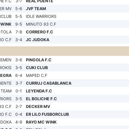
HE F.C
3-7
REAL PUENTE
ER MV
5-6
JVF TEAM
RCLUB
5-5
IDLE WARRIORS
 WINK
9-5
MINUTO 93 C.F
-TOLA
7-8
CORRERO F.C
O C.F
3-4
JC JUDOKA
REMEN
3-6
PINGOLA F.C
WOKIS
3-5
CUKI CLUB
NEGRA
6-4
MAPED C.F
UENTE
3-7
CURRUJ CASABLANCA
 TEAM
0-1
LEYENDA F.C
RIORS
3-5
EL BOLICHE F.C
3 C.F
2-7
DECKER MV
O F.C
0-4
ER LILO FUSBORCLUB
UDOKA
4-9
RAYO MC WINK