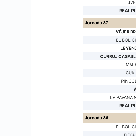
JVF
REAL P
Jornada 37
VÉJER B
EL BOLIC
LEYEND
CURRUJ CASAB
MAPE
CUKI
PINGOL
LA PAVANA 
REAL P
Jornada 36
EL BOLIC
DECK