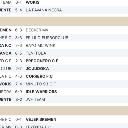
 TEAM
0-1
WOKIS
UENTE
5-4
LA PAVANA NEGRA
REMEN
6-3
DECKER MV
HE F.C
3-3
ER LILO FUSBORCLUB
A F.C
7-6
RAYO MC WINK
LANCA
8-5
TEN-TOLA
D C.F
2-3
PREGONERO C.F
 CLUB
2-7
JC JUDOKA
A F.C
4-6
CORRERO F.C
WOKIS
7-4
MINUTO 93 C.F
NEGRA
6-9
IDLE WARRIORS
UENTE
8-2
JVF TEAM
HE F.C
0-1
VÉJER BREMEN
ER MV
0-0
LEYENDA F.C