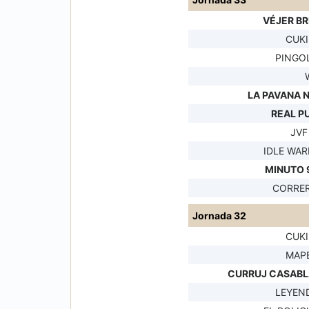
VÉJER B
CUKI
PINGOL
LA PAVANA 
REAL P
JVF
IDLE WAR
MINUTO 9
CORRER
Jornada 32
CUKI
MAPE
CURRUJ CASAB
LEYEND