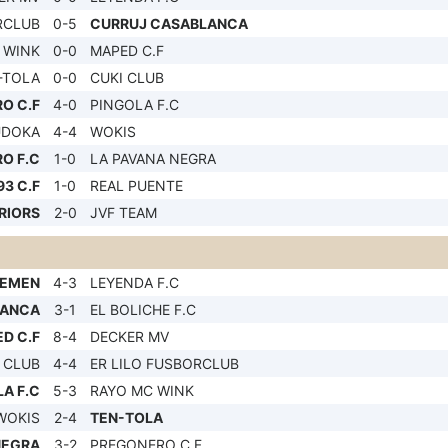
RCLUB
0-5
CURRUJ CASABLANCA
 WINK
0-0
MAPED C.F
-TOLA
0-0
CUKI CLUB
O C.F
4-0
PINGOLA F.C
UDOKA
4-4
WOKIS
O F.C
1-0
LA PAVANA NEGRA
3 C.F
1-0
REAL PUENTE
RIORS
2-0
JVF TEAM
REMEN
4-3
LEYENDA F.C
LANCA
3-1
EL BOLICHE F.C
D C.F
8-4
DECKER MV
 CLUB
4-4
ER LILO FUSBORCLUB
A F.C
5-3
RAYO MC WINK
WOKIS
2-4
TEN-TOLA
NEGRA
3-2
PREGONERO C.F