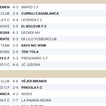
REMEN
4-3
MAPED C.F
 CLUB
2-4
CURRUJ CASABLANCA
A F.C
4-4
LEYENDA F.C
WOKIS
3-5
EL BOLICHE F.C
NEGRA
6-3
DECKER MV
UENTE
5-3
ER LILO FUSBORCLUB
 TEAM
3-5
RAYO MC WINK
RIORS
3-5
TEN-TOLA
3 C.F
5-3
PREGONERO C.F
O F.C
4-4
JC JUDOKA
 CLUB
4-6
VÉJER BREMEN
D C.F
2-4
PINGOLA F.C
LANCA
4-2
WOKIS
A F.C
7-7
LA PAVANA NEGRA