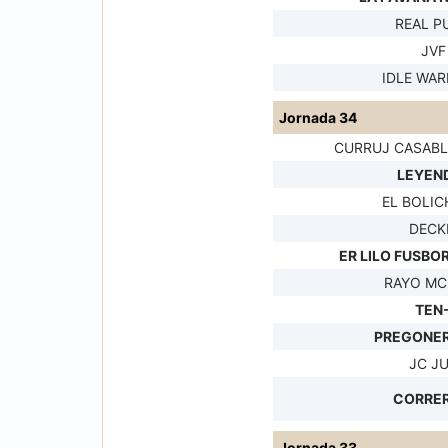
REAL P
JVF
IDLE WAR
Jornada 34
CURRUJ CASAB
LEYEND
EL BOLIC
DECK
ER LILO FUSBO
RAYO MC
TEN
PREGONER
JC J
CORRER
Jornada 33