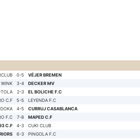
RCLUB
0-5
VÉJER BREMEN
 WINK
3-4
DECKER MV
-TOLA
2-3
EL BOLICHE F.C
O C.F
5-5
LEYENDA F.C
UDOKA
4-5
CURRUJ CASABLANCA
O F.C
7-8
MAPED C.F
3 C.F
4-3
CUKI CLUB
RIORS
6-3
PINGOLA F.C