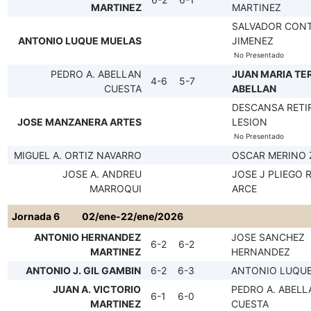
MARTINEZ
MARTINEZ
SALVADOR CON
ANTONIO LUQUE MUELAS
JIMENEZ
No Presentado
PEDRO A. ABELLAN
JUAN MARIA TE
4-6
5-7
CUESTA
ABELLAN
DESCANSA RETI
JOSE MANZANERA ARTES
LESION
No Presentado
MIGUEL A. ORTIZ NAVARRO
OSCAR MERINO
JOSE A. ANDREU
JOSE J PLIEGO 
MARROQUI
ARCE
Jornada 6
02/ene-22/ene/2026
ANTONIO HERNANDEZ
JOSE SANCHEZ
6-2
6-2
MARTINEZ
HERNANDEZ
ANTONIO J. GIL GAMBIN
6-2
6-3
ANTONIO LUQU
JUAN A. VICTORIO
PEDRO A. ABELL
6-1
6-0
MARTINEZ
CUESTA