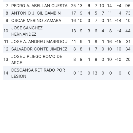
7
PEDRO A. ABELLAN CUESTA
25
13
6
7
10
14
-4
96
8
ANTONIO J. GIL GAMBIN
17
9
4
5
7
11
-4
73
9
OSCAR MERINO ZAMARA
16
10
3
7
0
14
-14
10
JOSE SANCHEZ
10
13
9
3
6
4
8
-4
44
HERNANDEZ
11
JOSE A. ANDREU MARROQUI
11
9
1
8
1
16
-15
31
12
SALVADOR CONTE JIMENEZ
8
8
1
7
0
10
-10
34
JOSE J PLIEGO ROMO DE
13
8
9
1
8
0
10
-10
20
ARCE
DESCANSA RETIRADO POR
14
0
13
0
13
0
0
0
0
LESION