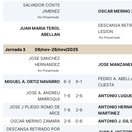
SALVADOR CONTE
JIMENEZ
OSCAR MERINO
No Presentado
DESCANSA RETI
JUAN MARIA TEROL
LESION
ABELLAN
No Presentado
Jornada 3
06/nov-26/nov/2025
JOSE SANCHEZ
HERNANDEZ
JOSE MANZANE
No Presentado
PEDRO A. ABELL
MIGUEL A. ORTIZ NAVARRO
6-3
6-1
CUESTA
JOSE A. ANDREU
1-6
2-6
ANTONIO LUQU
MARROQUI
JOSE J PLIEGO ROMO DE
ANTONIO HERN
1-6
2-6
ARCE
MARTINEZ
OSCAR MERINO ZAMARA
2-6
0-6
ANTONIO J. GIL
DESCANSA RETIRADO POR
JUAN A. VICTOR