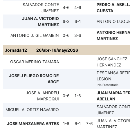
SALVADOR CONTE
PEDRO A. ABEL
4-6
4-6
JIMENEZ
CUESTA
JUAN A. VICTORIO
6-3
6-1
ANTONIO LUQU
MARTINEZ
ANTONIO HERN
ANTONIO J. GIL GAMBIN
0-6
3-6
MARTINEZ
Jornada 12
26/abr-16/may/2026
JOSE SANCHEZ
OSCAR MERINO ZAMARA
HERNANDEZ
DESCANSA RETI
JOSE J PLIEGO ROMO DE
LESION
ARCE
No Presentado
JOSE A. ANDREU
JUAN MARIA TE
0-6
1-6
MARROQUI
ABELLAN
SALVADOR CON
MIGUEL A. ORTIZ NAVARRO
JIMENEZ
JUAN A. VICTOR
JOSE MANZANERA ARTES
1-6
6-1
7-6
MARTINEZ