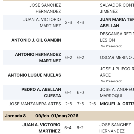
JOSE SANCHEZ
SALVADOR CON
HERNANDEZ
JIMENEZ
JUAN A. VICTORIO
JUAN MARIA TE
3-6
4-6
MARTINEZ
ABELLAN
DESCANSA RETI
ANTONIO J. GIL GAMBIN
LESION
No Presentado
ANTONIO HERNANDEZ
6-2
6-2
OSCAR MERINO
MARTINEZ
JOSE J PLIEGO 
ANTONIO LUQUE MUELAS
ARCE
No Presentado
PEDRO A. ABELLAN
JOSE A. ANDREU
6-1
6-0
CUESTA
MARROQUI
JOSE MANZANERA ARTES
2-6
7-5
2-6
MIGUEL A. ORTI
Jornada 8
09/feb-01/mar/2026
JUAN A. VICTORIO
JOSE SANCHEZ
6-4
6-2
MARTINEZ
HERNANDEZ