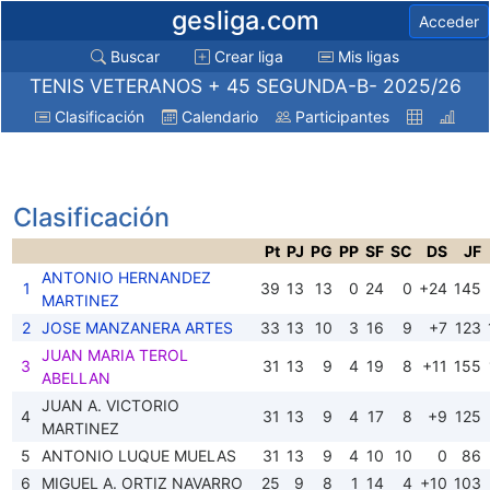
gesliga.com
Acceder
Buscar
Crear liga
Mis ligas
TENIS VETERANOS + 45 SEGUNDA-B- 2025/26
Clasificación
Calendario
Participantes
Clasificación
Pt
PJ
PG
PP
SF
SC
DS
JF
ANTONIO HERNANDEZ
1
39
13
13
0
24
0
+24
145
MARTINEZ
2
JOSE MANZANERA ARTES
33
13
10
3
16
9
+7
123
JUAN MARIA TEROL
3
31
13
9
4
19
8
+11
155
ABELLAN
JUAN A. VICTORIO
4
31
13
9
4
17
8
+9
125
MARTINEZ
5
ANTONIO LUQUE MUELAS
31
13
9
4
10
10
0
86
6
MIGUEL A. ORTIZ NAVARRO
25
9
8
1
14
4
+10
103