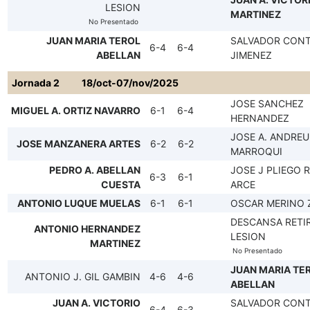
LESION
MARTINEZ
No Presentado
JUAN MARIA TEROL
SALVADOR CON
6-4
6-4
ABELLAN
JIMENEZ
Jornada 2
18/oct-07/nov/2025
JOSE SANCHEZ
MIGUEL A. ORTIZ NAVARRO
6-1
6-4
HERNANDEZ
JOSE A. ANDREU
JOSE MANZANERA ARTES
6-2
6-2
MARROQUI
PEDRO A. ABELLAN
JOSE J PLIEGO 
6-3
6-1
CUESTA
ARCE
ANTONIO LUQUE MUELAS
6-1
6-1
OSCAR MERINO 
DESCANSA RETI
ANTONIO HERNANDEZ
LESION
MARTINEZ
No Presentado
JUAN MARIA TE
ANTONIO J. GIL GAMBIN
4-6
4-6
ABELLAN
JUAN A. VICTORIO
SALVADOR CON
6-4
6-3