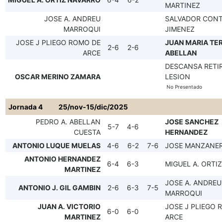
MARTINEZ
JOSE A. ANDREU
SALVADOR CON
MARROQUI
JIMENEZ
JOSE J PLIEGO ROMO DE
JUAN MARIA TE
2-6
2-6
ARCE
ABELLAN
DESCANSA RETI
OSCAR MERINO ZAMARA
LESION
No Presentado
Jornada 4
25/nov-15/dic/2025
PEDRO A. ABELLAN
JOSE SANCHEZ
5-7
4-6
CUESTA
HERNANDEZ
ANTONIO LUQUE MUELAS
4-6
6-2
7-6
JOSE MANZANER
ANTONIO HERNANDEZ
6-4
6-3
MIGUEL A. ORTI
MARTINEZ
JOSE A. ANDREU
ANTONIO J. GIL GAMBIN
2-6
6-3
7-5
MARROQUI
JUAN A. VICTORIO
JOSE J PLIEGO 
6-0
6-0
MARTINEZ
ARCE