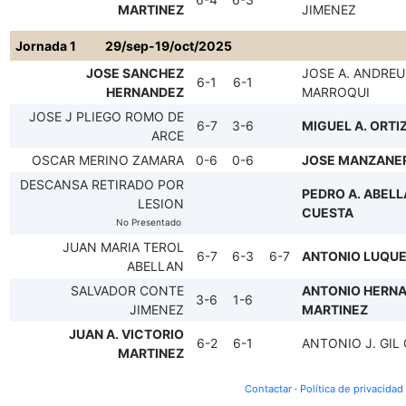
MARTINEZ
JIMENEZ
Jornada 1
29/sep-19/oct/2025
JOSE SANCHEZ
JOSE A. ANDREU
6-1
6-1
HERNANDEZ
MARROQUI
JOSE J PLIEGO ROMO DE
6-7
3-6
MIGUEL A. ORTI
ARCE
OSCAR MERINO ZAMARA
0-6
0-6
JOSE MANZANE
DESCANSA RETIRADO POR
PEDRO A. ABEL
LESION
CUESTA
No Presentado
JUAN MARIA TEROL
6-7
6-3
6-7
ANTONIO LUQU
ABELLAN
SALVADOR CONTE
ANTONIO HERN
3-6
1-6
JIMENEZ
MARTINEZ
JUAN A. VICTORIO
6-2
6-1
ANTONIO J. GIL
MARTINEZ
Contactar
·
Política de privacidad