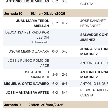
ANTONIO LUQUE MUELAS
6-2
6-3
CUESTA
Jornada 10
19/mar-08/abr/2026
JUAN MARIA TEROL
JOSE SANCHEZ
6-2
6-2
ABELLAN
HERNANDEZ
DESCANSA RETIRADO POR
SALVADOR CON
LESION
JIMENEZ
No Presentado
JUAN A. VICTOR
OSCAR MERINO ZAMARA
0-6
0-6
MARTINEZ
JOSE J PLIEGO ROMO DE
ANTONIO J. GIL
ARCE
JOSE A. ANDREU
ANTONIO HERN
2-6
2-6
MARROQUI
MARTINEZ
MIGUEL A. ORTIZ NAVARRO
6-2
6-1
ANTONIO LUQU
PEDRO A. ABELL
JOSE MANZANERA ARTES
6-2
6-4
CUESTA
Jornada 9
28/feb-20/mar/2026