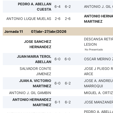
PEDRO A. ABELLAN
6-4
6-2
ANTONIO J. GIL
CUESTA
ANTONIO HERN
ANTONIO LUQUE MUELAS
2-6
2-6
MARTINEZ
Jornada 11
07/abr-27/abr/2026
DESCANSA RETI
JOSE SANCHEZ
LESION
HERNANDEZ
No Presentado
JUAN MARIA TEROL
6-0
6-0
OSCAR MERINO 
ABELLAN
SALVADOR CONTE
JOSE J PLIEGO 
JIMENEZ
ARCE
JUAN A. VICTORIO
JOSE A. ANDREU
6-0
6-2
MARTINEZ
MARROQUI
ANTONIO J. GIL GAMBIN
MIGUEL A. ORTI
ANTONIO HERNANDEZ
6-1
6-2
JOSE MANZANER
MARTINEZ
PEDRO A. ABELL