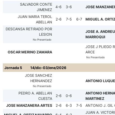
SALVADOR CONTE
4-6
3-6
JOSE MANZANE
JIMENEZ
JUAN MARIA TEROL
2-6
7-5
6-7
MIGUEL A. ORTI
ABELLAN
DESCANSA RETIRADO POR
JOSE A. ANDREU
LESION
MARROQUI
No Presentado
JOSE J PLIEGO 
OSCAR MERINO ZAMARA
ARCE
No Presentado
Jornada 5
14/dic-03/ene/2026
JOSE SANCHEZ
HERNANDEZ
ANTONIO LUQU
No Presentado
PEDRO A. ABELLAN
ANTONIO HERN
2-6
0-6
CUESTA
MARTINEZ
JOSE MANZANERA ARTES
2-6
6-3
7-5
ANTONIO J. GIL
JUAN A. VICTOR
MIGUEL A. ORTIZ NAVARRO
6-4
6-2