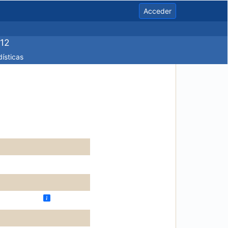
Acceder
°12
ísticas