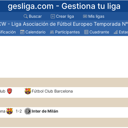
gesliga.com
- Gestiona tu liga
Buscar
Crear liga
Mis ligas
W - Liga Asociación de Fútbol Europeo Temporada N
ificación
Calendario
Participantes
Cuadrante
Estad
lub
Fútbol Club Barcelona
ona
1-2
Inter de Milán