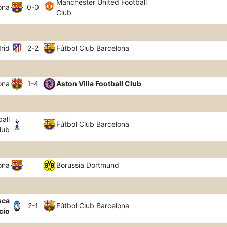
Manchester United Football
ona
0-0
Club
rid
2-2
Fútbol Club Barcelona
ona
1-4
Aston Villa Football Club
all
Fútbol Club Barcelona
lub
ona
Borussia Dortmund
sca
2-1
Fútbol Club Barcelona
cio