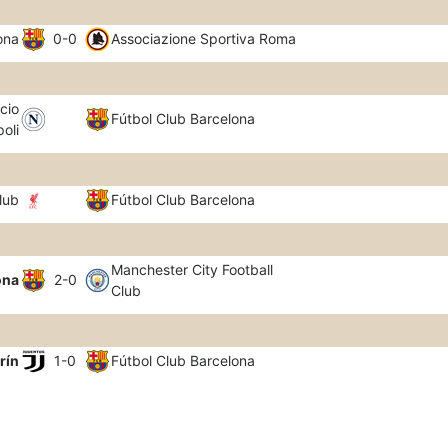
ona
0-0
Associazione Sportiva Roma
cio
Fútbol Club Barcelona
oli
lub
Fútbol Club Barcelona
Manchester City Football
ona
2-0
Club
rín
1-0
Fútbol Club Barcelona