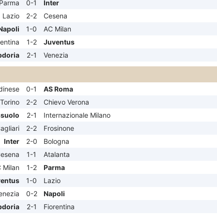
Parma
0-1
Inter
Lazio
2-2
Cesena
Napoli
1-0
AC Milan
rentina
1-2
Juventus
doria
2-1
Venezia
dinese
0-1
AS Roma
Torino
2-2
Chievo Verona
suolo
2-1
Internazionale Milano
agliari
2-2
Frosinone
Inter
2-0
Bologna
esena
1-1
Atalanta
 Milan
1-2
Parma
entus
1-0
Lazio
enezia
0-2
Napoli
doria
2-1
Fiorentina