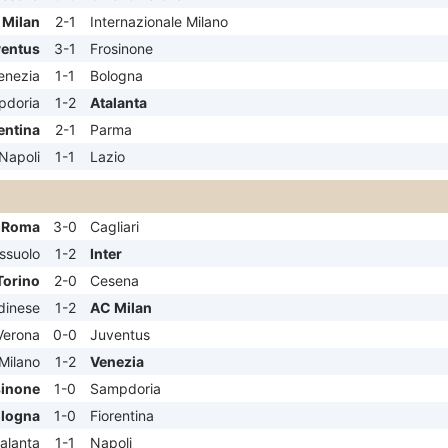
 Milan
2-1
Internazionale Milano
entus
3-1
Frosinone
enezia
1-1
Bologna
pdoria
1-2
Atalanta
entina
2-1
Parma
Napoli
1-1
Lazio
 Roma
3-0
Cagliari
ssuolo
1-2
Inter
Torino
2-0
Cesena
dinese
1-2
AC Milan
Verona
0-0
Juventus
 Milano
1-2
Venezia
sinone
1-0
Sampdoria
logna
1-0
Fiorentina
alanta
1-1
Napoli