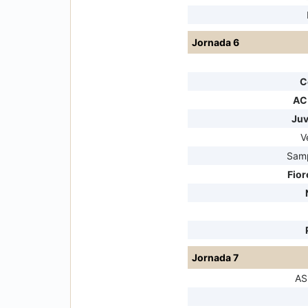
Jornada 6
C
AC
Juv
V
Sam
Fior
Jornada 7
AS