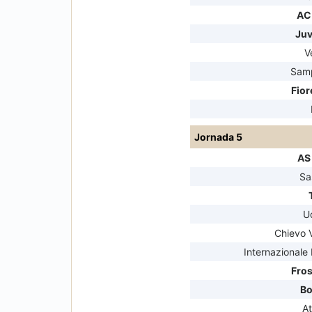
AC
Juv
V
Sam
Fior
Jornada 5
AS
Sa
U
Chievo 
Internazionale
Fro
Bo
At