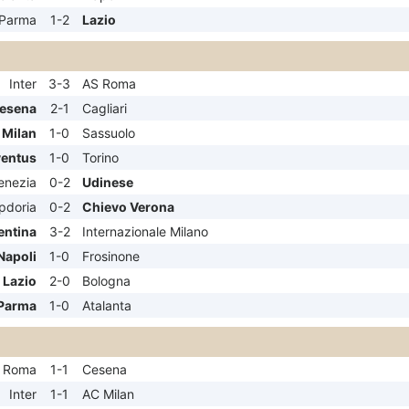
Parma
1-2
Lazio
Inter
3-3
AS Roma
esena
2-1
Cagliari
 Milan
1-0
Sassuolo
entus
1-0
Torino
enezia
0-2
Udinese
pdoria
0-2
Chievo Verona
entina
3-2
Internazionale Milano
Napoli
1-0
Frosinone
Lazio
2-0
Bologna
Parma
1-0
Atalanta
 Roma
1-1
Cesena
Inter
1-1
AC Milan