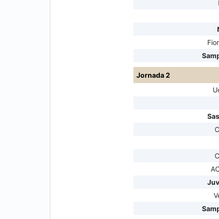
Fio
Samp
Jornada 2
U
Sas
C
C
AC
Juv
V
Samp