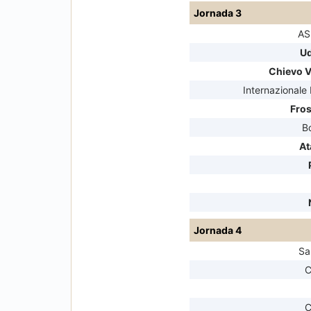
Jornada 3
AS
Ud
Chievo 
Internazionale
Fro
B
At
Jornada 4
Sa
C
C