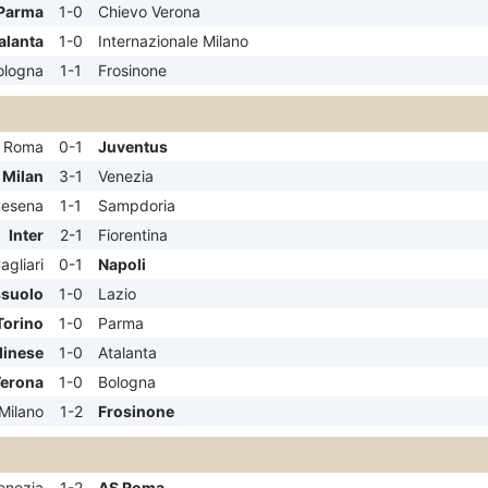
Parma
1-0
Chievo Verona
alanta
1-0
Internazionale Milano
ologna
1-1
Frosinone
 Roma
0-1
Juventus
 Milan
3-1
Venezia
esena
1-1
Sampdoria
Inter
2-1
Fiorentina
agliari
0-1
Napoli
suolo
1-0
Lazio
Torino
1-0
Parma
inese
1-0
Atalanta
Verona
1-0
Bologna
 Milano
1-2
Frosinone
enezia
1-2
AS Roma