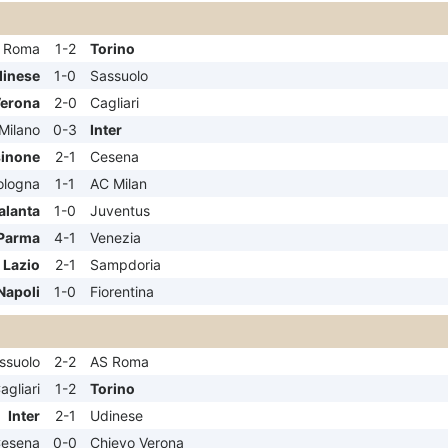
 Roma
1-2
Torino
inese
1-0
Sassuolo
Verona
2-0
Cagliari
 Milano
0-3
Inter
sinone
2-1
Cesena
ologna
1-1
AC Milan
alanta
1-0
Juventus
Parma
4-1
Venezia
Lazio
2-1
Sampdoria
Napoli
1-0
Fiorentina
ssuolo
2-2
AS Roma
agliari
1-2
Torino
Inter
2-1
Udinese
esena
0-0
Chievo Verona