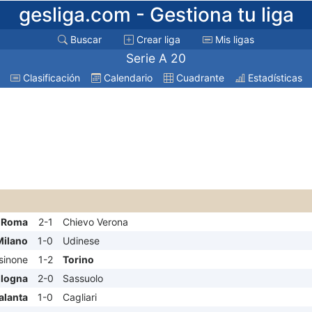
gesliga.com
- Gestiona tu liga
Buscar
Crear liga
Mis ligas
Serie A 20
Clasificación
Calendario
Cuadrante
Estadísticas
 Roma
2-1
Chievo Verona
Milano
1-0
Udinese
sinone
1-2
Torino
logna
2-0
Sassuolo
alanta
1-0
Cagliari