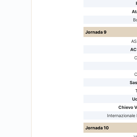
At
B
Jornada 9
AS
AC
C
C
Sas
Ud
Chievo 
Internazionale
Jornada 10
V