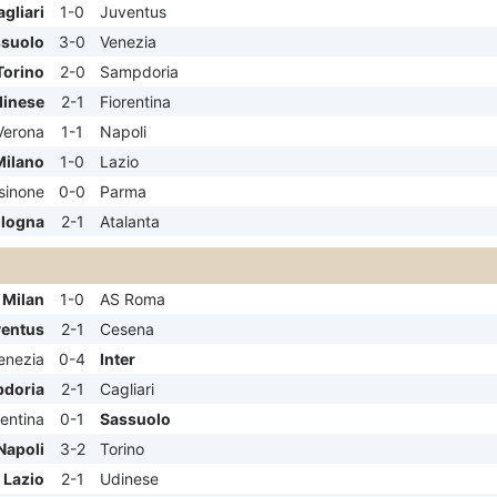
gliari
1-0
Juventus
suolo
3-0
Venezia
Torino
2-0
Sampdoria
inese
2-1
Fiorentina
Verona
1-1
Napoli
Milano
1-0
Lazio
sinone
0-0
Parma
logna
2-1
Atalanta
 Milan
1-0
AS Roma
entus
2-1
Cesena
enezia
0-4
Inter
doria
2-1
Cagliari
rentina
0-1
Sassuolo
Napoli
3-2
Torino
Lazio
2-1
Udinese