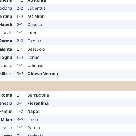
pdoria
2-2
Juventus
entina
1-0
AC Milan
Napoli
2-1
Cesena
Lazio
1-1
Inter
Parma
2-0
Cagliari
alanta
2-1
Sassuolo
logna
1-0
Torino
sinone
1-1
Udinese
 Milano
0-2
Chievo Verona
 Roma
2-1
Sampdoria
enezia
0-1
Fiorentina
ventus
1-2
Napoli
 Milan
3-2
Lazio
esena
1-1
Parma
Inter
2-1
Atalanta