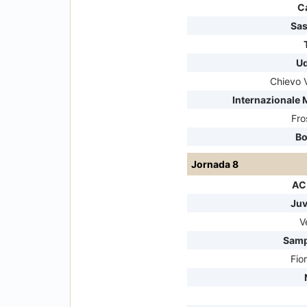
Ca
Sas
Ud
Chievo 
Internazionale 
Fro
Bo
Jornada 8
AC
Juv
V
Samp
Fio