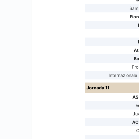
Sam
Fior
At
Bo
Fro
Internazionale
Jornada 11
AS
V
Ju
AC
C