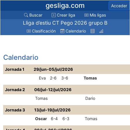
gesliga.com
Acceder
Buscar
Crear liga
Mis ligas
Lliga d’estiu CT Pego 2026 grupo B
Clasificación
Calendario
Calendario
Jornada 1
29/jun-05/jul/2026
Eva
2-6
3-6
Tomas
Jornada 2
06/jul-12/jul/2026
Tomas
Dario
Jornada 3
13/jul-19/jul/2026
Oscar
6-4
6-3
Tomas