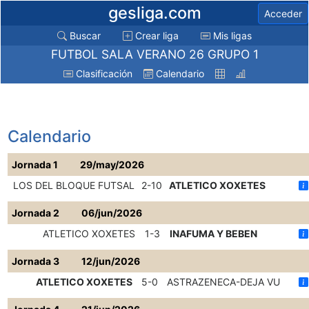
gesliga.com
Acceder
Buscar
Crear liga
Mis ligas
FUTBOL SALA VERANO 26 GRUPO 1
Clasificación
Calendario
Calendario
Jornada 1
29/may/2026
LOS DEL BLOQUE FUTSAL
2-10
ATLETICO XOXETES
Jornada 2
06/jun/2026
ATLETICO XOXETES
1-3
INAFUMA Y BEBEN
Jornada 3
12/jun/2026
ATLETICO XOXETES
5-0
ASTRAZENECA-DEJA VU