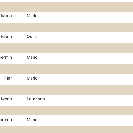
 María
Mario
Mario
Quini
Fermín
Mario
Pilar
Mario
Mario
Laureano
armen
Mario