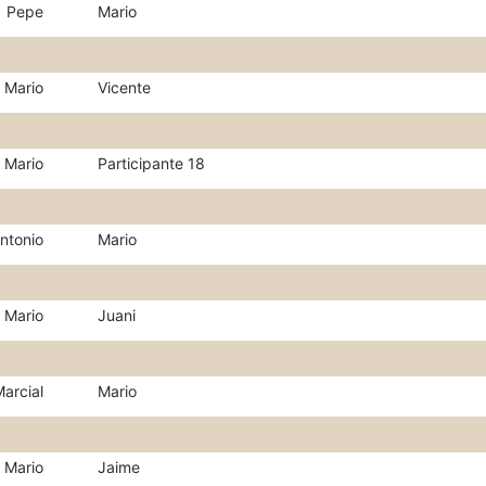
Pepe
Mario
Mario
Vicente
Mario
Participante 18
ntonio
Mario
Mario
Juani
arcial
Mario
Mario
Jaime