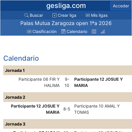
gesliga.com
Acceder
Buscar
Crear liga
Mis ligas
Palas Mutua Zaragoza open 1ºa 2026
Clasificación
Calendario
Calendario
Jornada 1
Participante 06 FIR Y
9-
Participante 12 JOSUE Y
HALIMA
10
MARIA
Jornada 2
Participante 12 JOSUE Y
Participante 10 AMAL Y
8-5
MARIA
TOMAS
Jornada 3