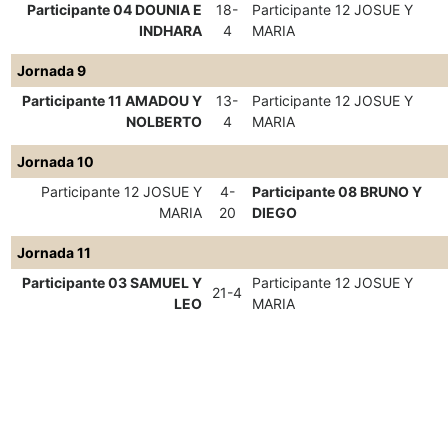
Participante 04 DOUNIA E
18-
Participante 12 JOSUE Y
INDHARA
4
MARIA
Jornada 9
Participante 11 AMADOU Y
13-
Participante 12 JOSUE Y
NOLBERTO
4
MARIA
Jornada 10
Participante 12 JOSUE Y
4-
Participante 08 BRUNO Y
MARIA
20
DIEGO
Jornada 11
Participante 03 SAMUEL Y
Participante 12 JOSUE Y
21-4
LEO
MARIA