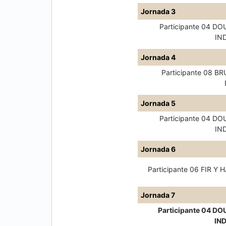
Jornada 3
Participante 04 DO
IN
Jornada 4
Participante 08 B
Jornada 5
Participante 04 DO
IN
Jornada 6
Participante 06 FIR Y 
Jornada 7
Participante 04 DO
IN