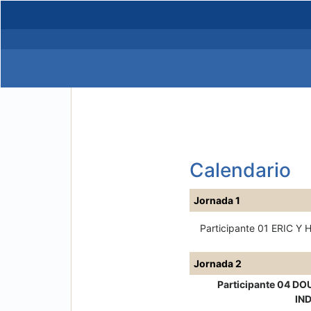
Calendario
Jornada 1
Participante 01 ERIC Y
Jornada 2
Participante 04 DO
IN