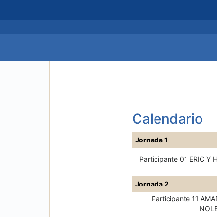
Calendario
Jornada 1
Participante 01 ERIC Y
Jornada 2
Participante 11 AM
NOL