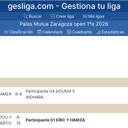
gesliga.com
- Gestiona tu liga
Buscar
Crear liga
Mis ligas
Palas Mutua Zaragoza open 1ºa 2026
Clasificación
Calendario
Cuadrante
Estadísticas
Participante 04 DOUNIA E
 HAMZA
9-9
INDHARA
ADOU Y
6-
Participante 01 ERIC Y HAMZA
BERTO
15