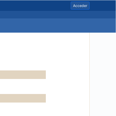
Acceder