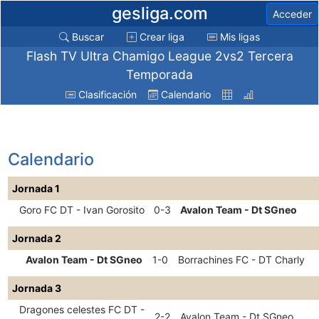
gesliga.com
Acceder
Buscar
Crear liga
Mis ligas
Flash TV Ultra Chamigo League 2vs2 Tercera
Temporada
Clasificación
Calendario
Calendario
Jornada 1
Goro FC DT - Ivan Gorosito
0-3
Avalon Team - Dt SGneo
Jornada 2
Avalon Team - Dt SGneo
1-0
Borrachines FC - DT Charly
Jornada 3
Dragones celestes FC DT -
2-2
Avalon Team - Dt SGneo