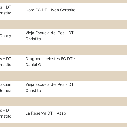
es - DT
Goro FC DT - Ivan Gorosito
ristito
Vieja Escuela del Pes - DT
Charly
Christito
es - DT
Dragones celestes FC DT -
ristito
Daniel G
astián
Vieja Escuela del Pes - DT
Gomez
Christito
es - DT
La Reserva DT - Azzo
ristito