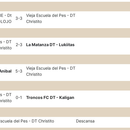
 - Dt
Vieja Escuela del Pes - DT
3-3
OLOJO
Christito
es - DT
2-3
La Matanza DT - Lukiitas
ristito
Vieja Escuela del Pes - DT
Anibal
5-3
Christito
es - DT
0-1
Troncos FC DT - Kaligan
ristito
Escuela del Pes - DT Christito
Descansa