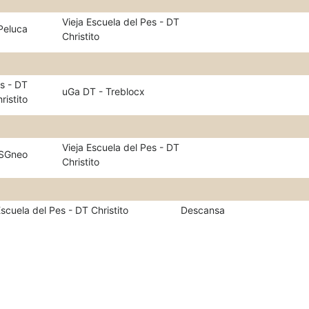
Vieja Escuela del Pes - DT
Peluca
Christito
es - DT
uGa DT - Treblocx
ristito
Vieja Escuela del Pes - DT
 SGneo
Christito
Escuela del Pes - DT Christito
Descansa