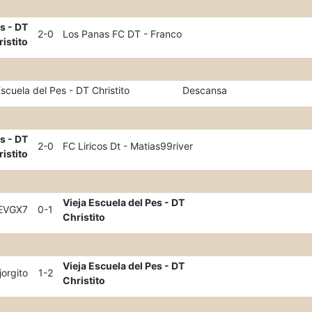
s - DT
2-0
Los Panas FC DT - Franco
istito
Escuela del Pes - DT Christito
Descansa
s - DT
2-0
FC Liricos Dt - Matias99river
istito
Vieja Escuela del Pes - DT
 EVGX7
0-1
Christito
Vieja Escuela del Pes - DT
jorgito
1-2
Christito