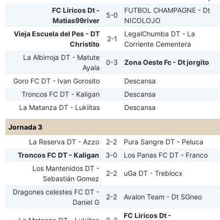
FC Liricos Dt -
FUTBOL CHAMPAGNE - Dt
5-0
Matias99river
NICOLOJO
Vieja Escuela del Pes - DT
LegalChumba DT - La
2-1
Christito
Corriente Cementera
La Albirroja DT - Matute
0-3
Zona Oeste Fc - Dt jorgito
Ayala
Goro FC DT - Ivan Gorosito
Descansa
Troncos FC DT - Kaligan
Descansa
La Matanza DT - Lukiitas
Descansa
Jornada 3
La Reserva DT - Azzo
2-2
Pura Sangre DT - Peluca
Troncos FC DT - Kaligan
3-0
Los Panas FC DT - Franco
Los Mantenidos DT -
2-2
uGa DT - Treblocx
Sebastián Gomez
Dragones celestes FC DT -
2-2
Avalon Team - Dt SGneo
Daniel G
FC Liricos Dt -