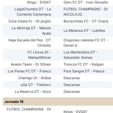
Kings - EVGX7
Goro FC DT - Ivan Gorosito
LegalChumba DT - La
FUTBOL CHAMPAGNE - Dt
Corriente Cementera
NICOLOJO
Zona Oeste Fc - Dt jorgito
Borrachines FC - DT Charly
La Albirroja DT - Matute
La Matanza DT - Lukiitas
Ayala
Vieja Escuela del Pes - DT
Dragones celestes FC DT -
Christito
Daniel G
FC Liricos Dt -
Los Mantenidos DT -
Matias99river
Sebastián Gomez
Avalon Team - Dt SGneo
Troncos FC DT - Kaligan
Los Panas FC DT - Franco
Pura Sangre DT - Peluca
Chamigo Dt - Anibal
Descansa
uGa DT - Treblocx
Descansa
La Reserva DT - Azzo
Descansa
Jornada 16
FUTBOL CHAMPAGNE - Dt
Kings - EVGX7