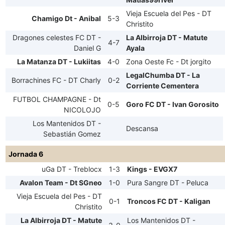
Vieja Escuela del Pes - DT
Chamigo Dt - Anibal
5-3
Christito
Dragones celestes FC DT -
La Albirroja DT - Matute
4-7
Daniel G
Ayala
La Matanza DT - Lukiitas
4-0
Zona Oeste Fc - Dt jorgito
LegalChumba DT - La
Borrachines FC - DT Charly
0-2
Corriente Cementera
FUTBOL CHAMPAGNE - Dt
0-5
Goro FC DT - Ivan Gorosito
NICOLOJO
Los Mantenidos DT -
Descansa
Sebastián Gomez
Jornada 6
uGa DT - Treblocx
1-3
Kings - EVGX7
Avalon Team - Dt SGneo
1-0
Pura Sangre DT - Peluca
Vieja Escuela del Pes - DT
0-1
Troncos FC DT - Kaligan
Christito
La Albirroja DT - Matute
Los Mantenidos DT -