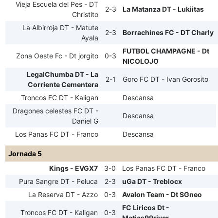
Vieja Escuela del Pes - DT
2-3
La Matanza DT - Lukiitas
Christito
La Albirroja DT - Matute
2-3
Borrachines FC - DT Charly
Ayala
FUTBOL CHAMPAGNE - Dt
Zona Oeste Fc - Dt jorgito
0-3
NICOLOJO
LegalChumba DT - La
2-1
Goro FC DT - Ivan Gorosito
Corriente Cementera
Troncos FC DT - Kaligan
Descansa
Dragones celestes FC DT -
Descansa
Daniel G
Los Panas FC DT - Franco
Descansa
Jornada 5
Kings - EVGX7
3-0
Los Panas FC DT - Franco
Pura Sangre DT - Peluca
2-3
uGa DT - Treblocx
La Reserva DT - Azzo
0-3
Avalon Team - Dt SGneo
FC Liricos Dt -
Troncos FC DT - Kaligan
0-3
Matias99river