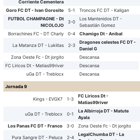
Corriente Cementera
Goro FC DT - Ivan Gorosito
5-1
Troncos FC DT - Kaligan
FUTBOL CHAMPAGNE - Dt
Los Mantenidos DT -
3-0
NICOLOJO
Sebastián Gomez
Borrachines FC - DT Charly
0-4
Chamigo Dt - Anibal
Dragones celestes FC DT -
La Matanza DT - Lukiitas
2-3
Daniel G
Zona Oeste Fc - Dt jorgito
Descansa
FC Liricos Dt - Matias99river
Descansa
uGa DT - Treblocx
Descansa
Jornada 9
FC Liricos Dt -
Kings - EVGX7
1-3
Matias99river
La Albirroja DT - Matute
uGa DT - Treblocx
0-1
Ayala
Los Panas FC DT - Franco
3-0
Zona Oeste Fc - Dt jorgito
LegalChumba DT - La
Pura Sangre DT - Peluca
2-4