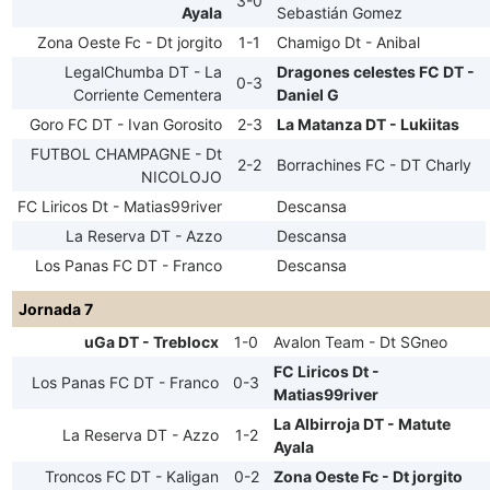
3-0
Ayala
Sebastián Gomez
Zona Oeste Fc - Dt jorgito
1-1
Chamigo Dt - Anibal
LegalChumba DT - La
Dragones celestes FC DT -
0-3
Corriente Cementera
Daniel G
Goro FC DT - Ivan Gorosito
2-3
La Matanza DT - Lukiitas
FUTBOL CHAMPAGNE - Dt
2-2
Borrachines FC - DT Charly
NICOLOJO
FC Liricos Dt - Matias99river
Descansa
La Reserva DT - Azzo
Descansa
Los Panas FC DT - Franco
Descansa
Jornada 7
uGa DT - Treblocx
1-0
Avalon Team - Dt SGneo
FC Liricos Dt -
Los Panas FC DT - Franco
0-3
Matias99river
La Albirroja DT - Matute
La Reserva DT - Azzo
1-2
Ayala
Troncos FC DT - Kaligan
0-2
Zona Oeste Fc - Dt jorgito