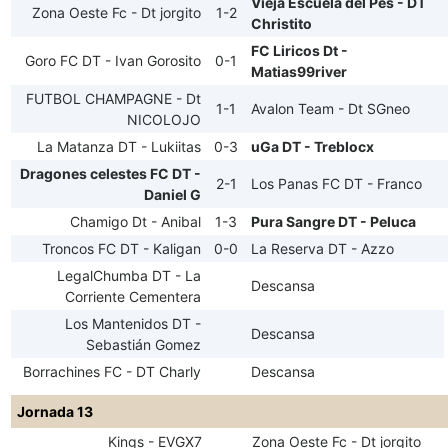
Vieja Escuela del Pes - DT
Zona Oeste Fc - Dt jorgito
1-2
Christito
FC Liricos Dt -
Goro FC DT - Ivan Gorosito
0-1
Matias99river
FUTBOL CHAMPAGNE - Dt
1-1
Avalon Team - Dt SGneo
NICOLOJO
La Matanza DT - Lukiitas
0-3
uGa DT - Treblocx
Dragones celestes FC DT -
2-1
Los Panas FC DT - Franco
Daniel G
Chamigo Dt - Anibal
1-3
Pura Sangre DT - Peluca
Troncos FC DT - Kaligan
0-0
La Reserva DT - Azzo
LegalChumba DT - La
Descansa
Corriente Cementera
Los Mantenidos DT -
Descansa
Sebastián Gomez
Borrachines FC - DT Charly
Descansa
Jornada 13
Kings - EVGX7
Zona Oeste Fc - Dt jorgito