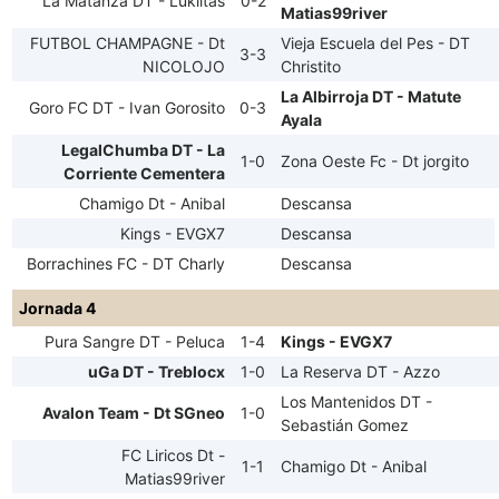
La Matanza DT - Lukiitas
0-2
Matias99river
FUTBOL CHAMPAGNE - Dt
Vieja Escuela del Pes - DT
3-3
NICOLOJO
Christito
La Albirroja DT - Matute
Goro FC DT - Ivan Gorosito
0-3
Ayala
LegalChumba DT - La
1-0
Zona Oeste Fc - Dt jorgito
Corriente Cementera
Chamigo Dt - Anibal
Descansa
Kings - EVGX7
Descansa
Borrachines FC - DT Charly
Descansa
Jornada 4
Pura Sangre DT - Peluca
1-4
Kings - EVGX7
uGa DT - Treblocx
1-0
La Reserva DT - Azzo
Los Mantenidos DT -
Avalon Team - Dt SGneo
1-0
Sebastián Gomez
FC Liricos Dt -
1-1
Chamigo Dt - Anibal
Matias99river