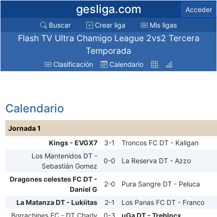
gesliga.com
Acceder
Buscar
Crear liga
Mis ligas
Flash TV Ultra Chamigo League 2vs2 Tercera
Temporada
Clasificación
Calendario
Calendario
Jornada 1
Kings - EVGX7
3-1
Troncos FC DT - Kaligan
Los Mantenidos DT -
0-0
La Reserva DT - Azzo
Sebastián Gomez
Dragones celestes FC DT -
2-0
Pura Sangre DT - Peluca
Daniel G
La Matanza DT - Lukiitas
2-1
Los Panas FC DT - Franco
Borrachines FC - DT Charly
0-3
uGa DT - Treblocx