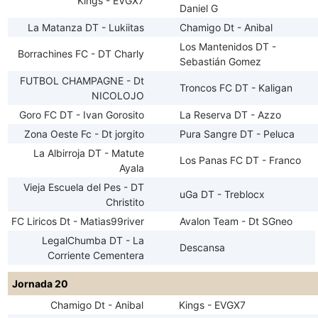
Kings - EVGX7
Daniel G
La Matanza DT - Lukiitas
Chamigo Dt - Anibal
Los Mantenidos DT -
Borrachines FC - DT Charly
Sebastián Gomez
FUTBOL CHAMPAGNE - Dt
Troncos FC DT - Kaligan
NICOLOJO
Goro FC DT - Ivan Gorosito
La Reserva DT - Azzo
Zona Oeste Fc - Dt jorgito
Pura Sangre DT - Peluca
La Albirroja DT - Matute
Los Panas FC DT - Franco
Ayala
Vieja Escuela del Pes - DT
uGa DT - Treblocx
Christito
FC Liricos Dt - Matias99river
Avalon Team - Dt SGneo
LegalChumba DT - La
Descansa
Corriente Cementera
Jornada 20
Chamigo Dt - Anibal
Kings - EVGX7