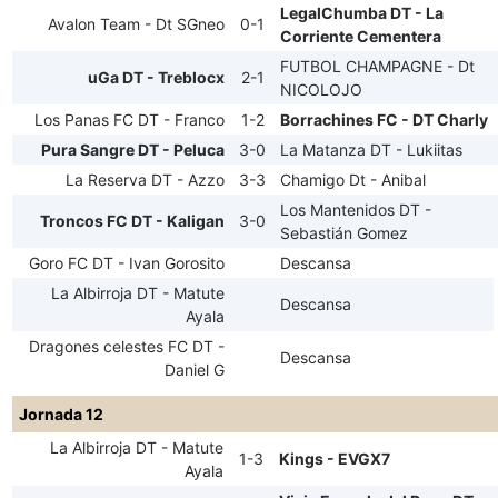
LegalChumba DT - La
Avalon Team - Dt SGneo
0-1
Corriente Cementera
FUTBOL CHAMPAGNE - Dt
uGa DT - Treblocx
2-1
NICOLOJO
Los Panas FC DT - Franco
1-2
Borrachines FC - DT Charly
Pura Sangre DT - Peluca
3-0
La Matanza DT - Lukiitas
La Reserva DT - Azzo
3-3
Chamigo Dt - Anibal
Los Mantenidos DT -
Troncos FC DT - Kaligan
3-0
Sebastián Gomez
Goro FC DT - Ivan Gorosito
Descansa
La Albirroja DT - Matute
Descansa
Ayala
Dragones celestes FC DT -
Descansa
Daniel G
Jornada 12
La Albirroja DT - Matute
1-3
Kings - EVGX7
Ayala