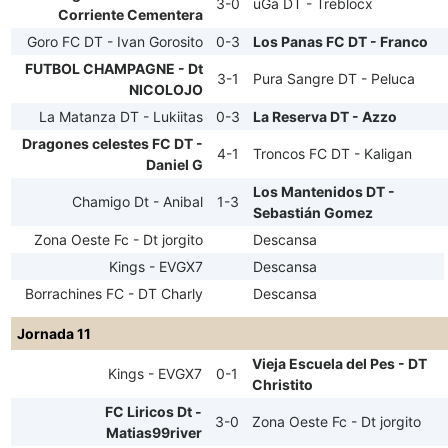
3-0
uGa DT - Treblocx
Corriente Cementera
Goro FC DT - Ivan Gorosito
0-3
Los Panas FC DT - Franco
FUTBOL CHAMPAGNE - Dt
3-1
Pura Sangre DT - Peluca
NICOLOJO
La Matanza DT - Lukiitas
0-3
La Reserva DT - Azzo
Dragones celestes FC DT -
4-1
Troncos FC DT - Kaligan
Daniel G
Los Mantenidos DT -
Chamigo Dt - Anibal
1-3
Sebastián Gomez
Zona Oeste Fc - Dt jorgito
Descansa
Kings - EVGX7
Descansa
Borrachines FC - DT Charly
Descansa
Jornada 11
Vieja Escuela del Pes - DT
Kings - EVGX7
0-1
Christito
FC Liricos Dt -
3-0
Zona Oeste Fc - Dt jorgito
Matias99river