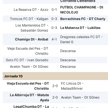
Corriente Cementera
FUTBOL CHAMPAGNE - Dt
La Reserva DT - Azzo
0-1
NICOLOJO
Troncos FC DT - Kaligan
0-3
Borrachines FC - DT Charly
Los Mantenidos DT -
0-3
La Matanza DT - Lukiitas
Sebastián Gomez
Dragones celestes FC DT -
Chamigo Dt - Anibal
4-1
Daniel G
Vieja Escuela del Pes - DT
Descansa
Christito
Goro FC DT - Ivan Gorosito
Descansa
Avalon Team - Dt SGneo
Descansa
Jornada 10
Vieja Escuela del Pes - DT
FC Liricos Dt -
2-0
Christito
Matias99river
La Albirroja DT - Matute
2-0
Avalon Team - Dt SGneo
Ayala
LegalChumba DT - La