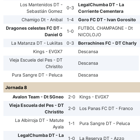
Los Mantenidos DT -
LegalChumba DT - La
0-3
Sebastián Gomez
Corriente Cementera
Chamigo Dt - Anibal
1-4
Goro FC DT - Ivan Gorosito
Dragones celestes FC DT -
FUTBOL CHAMPAGNE - Dt
1-0
Daniel G
NICOLOJO
La Matanza DT - Lukiitas
0-3
Borrachines FC - DT Charly
Kings - EVGX7
Descansa
Vieja Escuela del Pes - DT
Descansa
Christito
Pura Sangre DT - Peluca
Descansa
Jornada 8
Avalon Team - Dt SGneo
2-0
Kings - EVGX7
Vieja Escuela del Pes - DT
2-0
Los Panas FC DT - Franco
Christito
La Albirroja DT - Matute
1-1
Pura Sangre DT - Peluca
Ayala
LegalChumba DT - La
1-0
La Reserva DT - Azzo