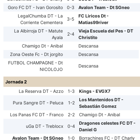
Goro FC DT - Ivan Gorosito
0-3
Avalon Team - Dt SGneo
LegalChumba DT - La
FC Liricos Dt -
3-5
Corriente Cementera
Matias99river
La Albirroja DT - Matute
Vieja Escuela del Pes - DT
2-4
Ayala
Christito
Chamigo Dt - Anibal
Descansa
Zona Oeste Fc - Dt jorgito
Descansa
FUTBOL CHAMPAGNE - Dt
Descansa
NICOLOJO
Jornada 2
La Reserva DT - Azzo
1-3
Kings - EVGX7
Los Mantenidos DT -
Pura Sangre DT - Peluca
1-2
Sebastián Gomez
Los Panas FC DT - Franco
2-2
Chamigo Dt - Anibal
Dragones celestes FC DT -
uGa DT - Treblocx
0-4
Daniel G
Avalon Team - Dt SGneo
1-0
Borrachines FC - DT Charly