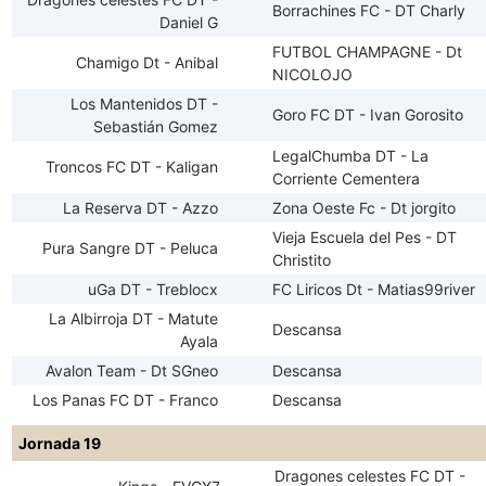
Borrachines FC - DT Charly
Daniel G
FUTBOL CHAMPAGNE - Dt
Chamigo Dt - Anibal
NICOLOJO
Los Mantenidos DT -
Goro FC DT - Ivan Gorosito
Sebastián Gomez
LegalChumba DT - La
Troncos FC DT - Kaligan
Corriente Cementera
La Reserva DT - Azzo
Zona Oeste Fc - Dt jorgito
Vieja Escuela del Pes - DT
Pura Sangre DT - Peluca
Christito
uGa DT - Treblocx
FC Liricos Dt - Matias99river
La Albirroja DT - Matute
Descansa
Ayala
Avalon Team - Dt SGneo
Descansa
Los Panas FC DT - Franco
Descansa
Jornada 19
Dragones celestes FC DT -