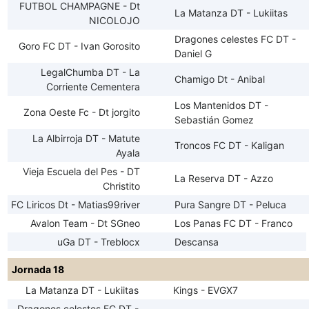
FUTBOL CHAMPAGNE - Dt
La Matanza DT - Lukiitas
NICOLOJO
Dragones celestes FC DT -
Goro FC DT - Ivan Gorosito
Daniel G
LegalChumba DT - La
Chamigo Dt - Anibal
Corriente Cementera
Los Mantenidos DT -
Zona Oeste Fc - Dt jorgito
Sebastián Gomez
La Albirroja DT - Matute
Troncos FC DT - Kaligan
Ayala
Vieja Escuela del Pes - DT
La Reserva DT - Azzo
Christito
FC Liricos Dt - Matias99river
Pura Sangre DT - Peluca
Avalon Team - Dt SGneo
Los Panas FC DT - Franco
uGa DT - Treblocx
Descansa
Jornada 18
La Matanza DT - Lukiitas
Kings - EVGX7
Dragones celestes FC DT -