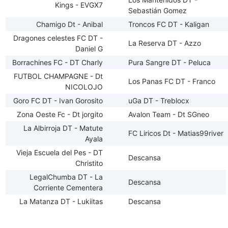
Kings - EVGX7
Sebastián Gomez
Chamigo Dt - Anibal
Troncos FC DT - Kaligan
Dragones celestes FC DT -
La Reserva DT - Azzo
Daniel G
Borrachines FC - DT Charly
Pura Sangre DT - Peluca
FUTBOL CHAMPAGNE - Dt
Los Panas FC DT - Franco
NICOLOJO
Goro FC DT - Ivan Gorosito
uGa DT - Treblocx
Zona Oeste Fc - Dt jorgito
Avalon Team - Dt SGneo
La Albirroja DT - Matute
FC Liricos Dt - Matias99river
Ayala
Vieja Escuela del Pes - DT
Descansa
Christito
LegalChumba DT - La
Descansa
Corriente Cementera
La Matanza DT - Lukiitas
Descansa