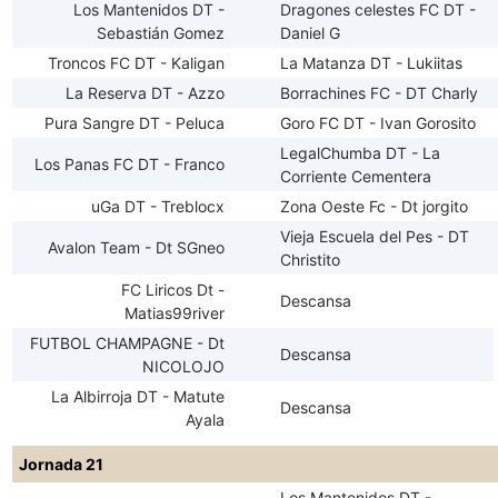
Los Mantenidos DT -
Dragones celestes FC DT -
Sebastián Gomez
Daniel G
Troncos FC DT - Kaligan
La Matanza DT - Lukiitas
La Reserva DT - Azzo
Borrachines FC - DT Charly
Pura Sangre DT - Peluca
Goro FC DT - Ivan Gorosito
LegalChumba DT - La
Los Panas FC DT - Franco
Corriente Cementera
uGa DT - Treblocx
Zona Oeste Fc - Dt jorgito
Vieja Escuela del Pes - DT
Avalon Team - Dt SGneo
Christito
FC Liricos Dt -
Descansa
Matias99river
FUTBOL CHAMPAGNE - Dt
Descansa
NICOLOJO
La Albirroja DT - Matute
Descansa
Ayala
Jornada 21
Los Mantenidos DT -