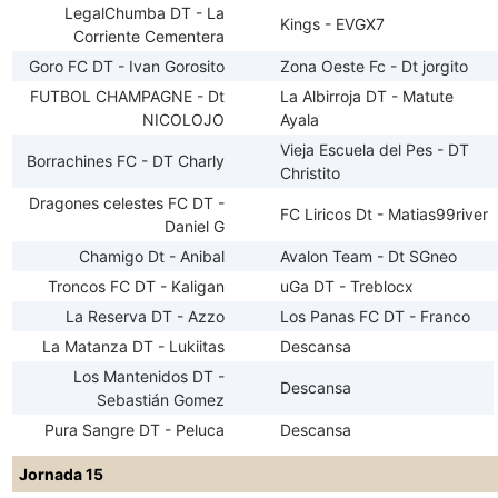
LegalChumba DT - La
Kings - EVGX7
Corriente Cementera
Goro FC DT - Ivan Gorosito
Zona Oeste Fc - Dt jorgito
FUTBOL CHAMPAGNE - Dt
La Albirroja DT - Matute
NICOLOJO
Ayala
Vieja Escuela del Pes - DT
Borrachines FC - DT Charly
Christito
Dragones celestes FC DT -
FC Liricos Dt - Matias99river
Daniel G
Chamigo Dt - Anibal
Avalon Team - Dt SGneo
Troncos FC DT - Kaligan
uGa DT - Treblocx
La Reserva DT - Azzo
Los Panas FC DT - Franco
La Matanza DT - Lukiitas
Descansa
Los Mantenidos DT -
Descansa
Sebastián Gomez
Pura Sangre DT - Peluca
Descansa
Jornada 15