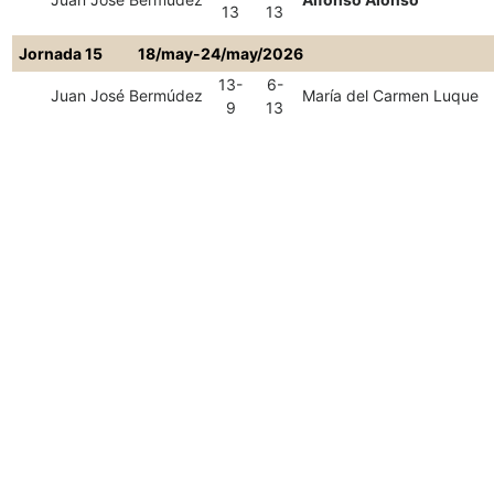
13
13
Jornada 15
18/may-24/may/2026
13-
6-
Juan José Bermúdez
María del Carmen Luque
9
13