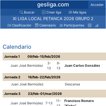
gesliga.com
Acceder
Buscar
Crear liga
Mis ligas
XI LIGA LOCAL PETANCA 2026 GRUPO 2
Clasificación
Calendario
Participantes
Calendario
Jornada 1
09/feb-15/feb/2026
3-
9-
Juan José Bermúdez
Juan Carlos González
13
13
Jornada 2
16/feb-22/feb/2026
Juan José Bermúdez
Descansa
Jornada 3
23/feb-01/mar/2026
11-
Francisco Romero
Juan José Bermúdez
7-13
13
“Kisko”