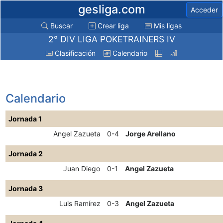
gesliga.com
Acceder
Buscar
Crear liga
Mis ligas
2° DIV LIGA POKETRAINERS IV
Clasificación
Calendario
Calendario
Jornada 1
Angel Zazueta
0-4
Jorge Arellano
Jornada 2
Juan Diego
0-1
Angel Zazueta
Jornada 3
Luis Ramírez
0-3
Angel Zazueta