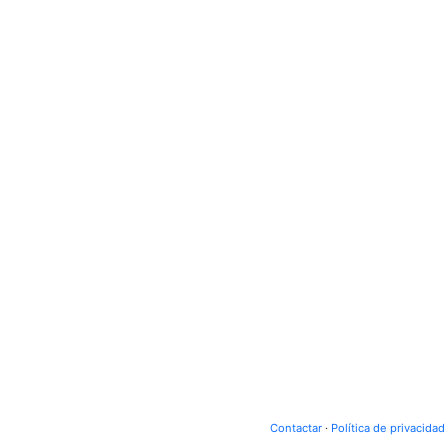
Contactar
·
Política de privacidad