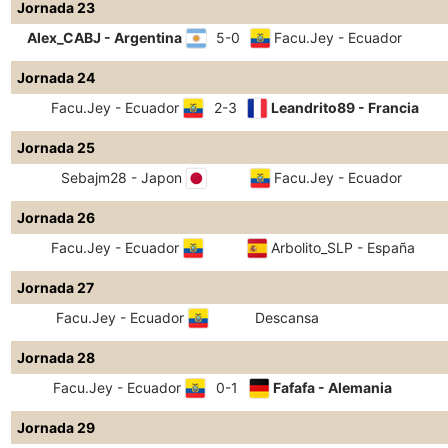
Jornada 23
Alex_CABJ - Argentina
5-0
Facu.Jey - Ecuador
Jornada 24
Facu.Jey - Ecuador
2-3
Leandrito89 - Francia
Jornada 25
Sebajm28 - Japon
Facu.Jey - Ecuador
Jornada 26
Facu.Jey - Ecuador
Arbolito_SLP - España
Jornada 27
Facu.Jey - Ecuador
Descansa
Jornada 28
Facu.Jey - Ecuador
0-1
Fafafa - Alemania
Jornada 29