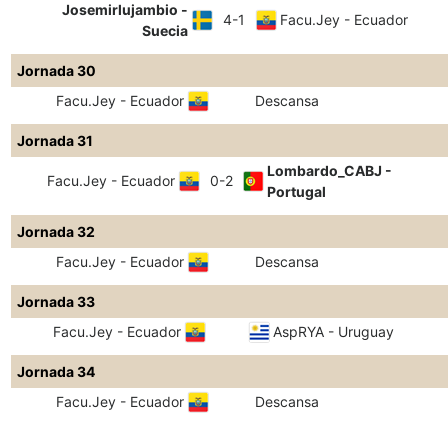
Josemirlujambio -
4-1
Facu.Jey - Ecuador
Suecia
Jornada 30
Facu.Jey - Ecuador
Descansa
Jornada 31
Lombardo_CABJ -
Facu.Jey - Ecuador
0-2
Portugal
Jornada 32
Facu.Jey - Ecuador
Descansa
Jornada 33
Facu.Jey - Ecuador
AspRYA - Uruguay
Jornada 34
Facu.Jey - Ecuador
Descansa