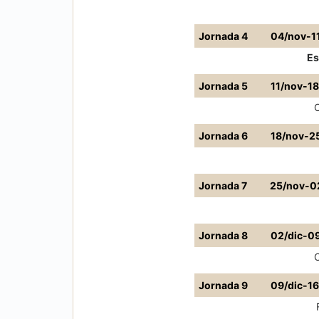
Jornada 4
04/nov-1
Es
Jornada 5
11/nov-1
Jornada 6
18/nov-2
Jornada 7
25/nov-0
Jornada 8
02/dic-0
Jornada 9
09/dic-16