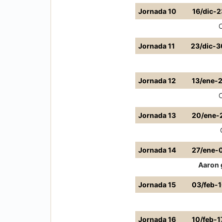
Jornada 10
16/dic-2
Jornada 11
23/dic-3
Jornada 12
13/ene-
Jornada 13
20/ene-
Jornada 14
27/ene-
Aaron 
Jornada 15
03/feb-
Jornada 16
10/feb-1