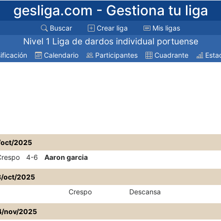
gesliga.com
- Gestiona tu liga
Buscar
Crear liga
Mis ligas
Nivel 1 Liga de dardos individual portuense
ificación
Calendario
Participantes
Cuadrante
Estad
/oct/2025
Crespo
4-6
Aaron garcia
8/oct/2025
Crespo
Descansa
4/nov/2025