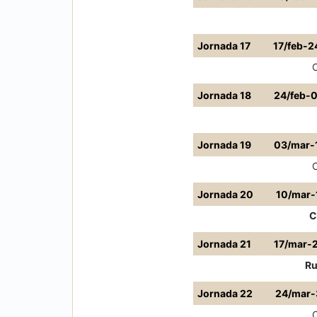
Jornada 17
17/feb-2
Jornada 18
24/feb-
Jornada 19
03/mar-
Jornada 20
10/mar-
C
Jornada 21
17/mar-
R
Jornada 22
24/mar-