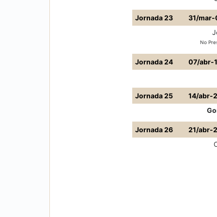
Jornada 23
31/mar-
J
No Pre
Jornada 24
07/abr-
Jornada 25
14/abr-
Go
Jornada 26
21/abr-