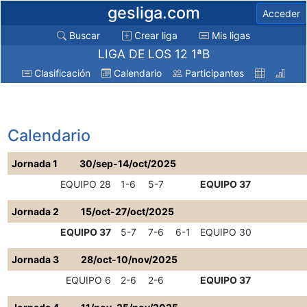
gesliga.com
Acceder
Buscar
Crear liga
Mis ligas
LIGA DE LOS 12 1ªB
Clasificación
Calendario
Participantes
Calendario
Jornada 1
30/sep-14/oct/2025
EQUIPO 28
1-6
5-7
EQUIPO 37
Jornada 2
15/oct-27/oct/2025
EQUIPO 37
5-7
7-6
6-1
EQUIPO 30
Jornada 3
28/oct-10/nov/2025
EQUIPO 6
2-6
2-6
EQUIPO 37