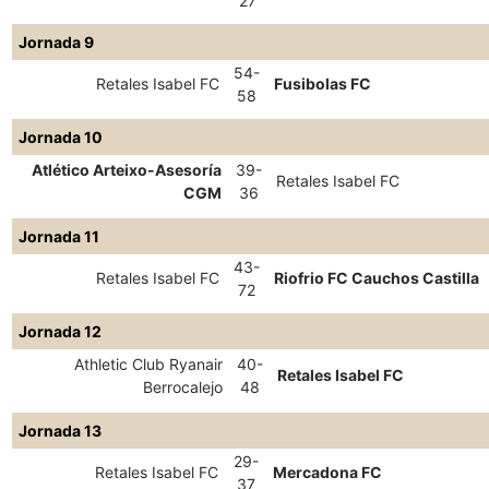
27
Jornada 9
54-
Retales Isabel FC
Fusibolas FC
58
Jornada 10
Atlético Arteixo-Asesoría
39-
Retales Isabel FC
CGM
36
Jornada 11
43-
Retales Isabel FC
Riofrio FC Cauchos Castilla
72
Jornada 12
Athletic Club Ryanair
40-
Retales Isabel FC
Berrocalejo
48
Jornada 13
29-
Retales Isabel FC
Mercadona FC
37