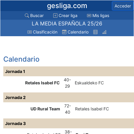
gesliga.com
Acceder
Buscar
Crear liga
Mis ligas
LA MEDIA ESPAÑOLA 25/26
Clasificación
Calendario
Calendario
Jornada 1
40-
Retales Isabel FC
Eskualdeko FC
29
Jornada 2
72-
UD Rural Team
Retales Isabel FC
40
Jornada 3
38-