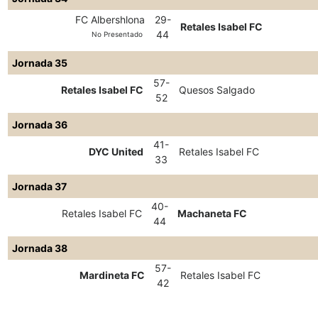
FC Albershlona
29-
Retales Isabel FC
44
No Presentado
Jornada 35
57-
Retales Isabel FC
Quesos Salgado
52
Jornada 36
41-
DYC United
Retales Isabel FC
33
Jornada 37
40-
Retales Isabel FC
Machaneta FC
44
Jornada 38
57-
Mardineta FC
Retales Isabel FC
42