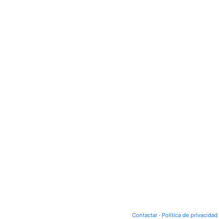
Contactar
·
Política de privacidad