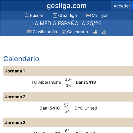
gesliga.com
Acceder
Buscar
Crear liga
Mis ligas
LA MEDIA ESPAÑOLA 25/26
Clasificación
Calendario
Calendario
Jornada 1
36-
FC Albershlona
Dani 5418
38
Jornada 2
57-
Dani 5418
DYC United
54
Jornada 3
61-