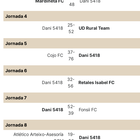
Mardineta FC
Dani 5418
48
Jornada 4
25-
Dani 5418
UD Rural Team
52
Jornada 5
37-
Cojo FC
Dani 5418
76
Jornada 6
32-
Dani 5418
Retales Isabel FC
56
Jornada 7
52-
Dani 5418
Fonsii FC
39
Jornada 8
Atlético Arteixo-Asesoría
19-
Dani 5418