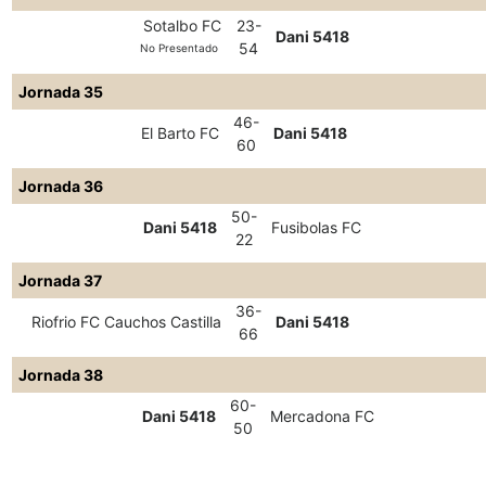
Sotalbo FC
23-
Dani 5418
54
No Presentado
Jornada 35
46-
El Barto FC
Dani 5418
60
Jornada 36
50-
Dani 5418
Fusibolas FC
22
Jornada 37
36-
Riofrio FC Cauchos Castilla
Dani 5418
66
Jornada 38
60-
Dani 5418
Mercadona FC
50