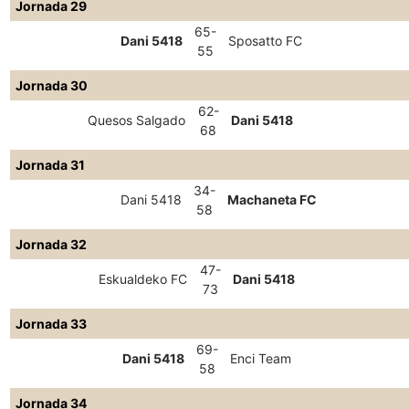
Jornada 29
65-
Dani 5418
Sposatto FC
55
Jornada 30
62-
Quesos Salgado
Dani 5418
68
Jornada 31
34-
Dani 5418
Machaneta FC
58
Jornada 32
47-
Eskualdeko FC
Dani 5418
73
Jornada 33
69-
Dani 5418
Enci Team
58
Jornada 34