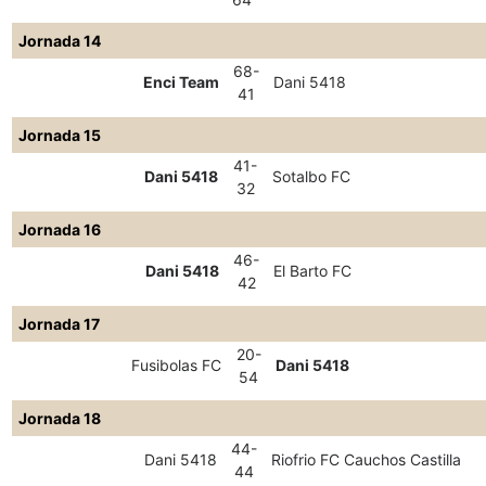
Jornada 14
68-
Enci Team
Dani 5418
41
Jornada 15
41-
Dani 5418
Sotalbo FC
32
Jornada 16
46-
Dani 5418
El Barto FC
42
Jornada 17
20-
Fusibolas FC
Dani 5418
54
Jornada 18
44-
Dani 5418
Riofrio FC Cauchos Castilla
44