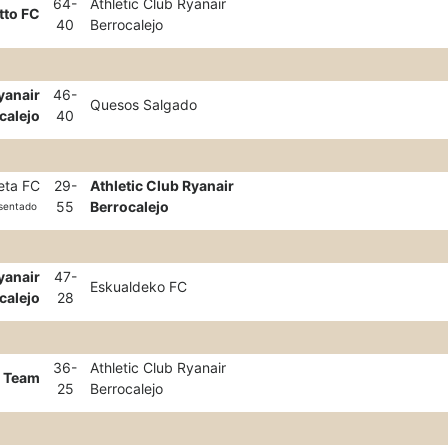
64-
Athletic Club Ryanair
tto FC
40
Berrocalejo
yanair
46-
Quesos Salgado
calejo
40
eta FC
29-
Athletic Club Ryanair
55
Berrocalejo
sentado
yanair
47-
Eskualdeko FC
calejo
28
36-
Athletic Club Ryanair
i Team
25
Berrocalejo