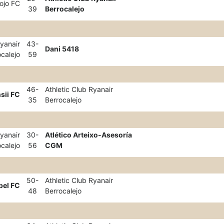
ojo FC
39
Berrocalejo
Ryanair
43-
Dani 5418
ocalejo
59
46-
Athletic Club Ryanair
sii FC
35
Berrocalejo
Ryanair
30-
Atlético Arteixo-Asesoría
ocalejo
56
CGM
50-
Athletic Club Ryanair
bel FC
48
Berrocalejo