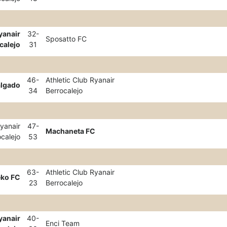
yanair
32-
Sposatto FC
calejo
31
46-
Athletic Club Ryanair
lgado
34
Berrocalejo
Ryanair
47-
Machaneta FC
ocalejo
53
63-
Athletic Club Ryanair
eko FC
23
Berrocalejo
yanair
40-
Enci Team