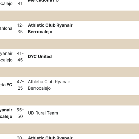
ocalejo
41
12-
Athletic Club Ryanair
shlona
35
Berrocalejo
Ryanair
41-
DYC United
ocalejo
45
47-
Athletic Club Ryanair
eta FC
25
Berrocalejo
yanair
55-
UD Rural Team
calejo
50
20-
Athletic Club Ryanair